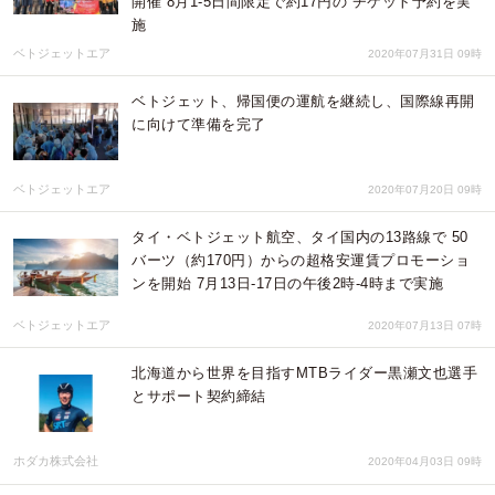
開催 8月1-5日間限定で約17円の チケット予約を実
施
ベトジェットエア
2020年07月31日 09時
ベトジェット、帰国便の運航を継続し、国際線再開
に向けて準備を完了
ベトジェットエア
2020年07月20日 09時
タイ・ベトジェット航空、タイ国内の13路線で 50
バーツ（約170円）からの超格安運賃プロモーショ
ンを開始 7月13日-17日の午後2時-4時まで実施
ベトジェットエア
2020年07月13日 07時
北海道から世界を目指すMTBライダー黒瀬文也選手
とサポート契約締結
ホダカ株式会社
2020年04月03日 09時