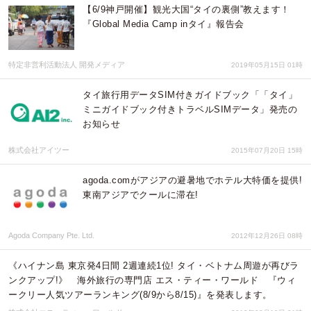
【6/9神戸開催】観光大国“タイの裏側”教えます！
『Global Media Camp inタイ』報告会
特定非営利活動法人 開発メディア
2019年05月15日 01時
タイ旅行用データSIM付きガイドブック「「タイ」
ミニガイドブック付きトラベルSIMデータ」発売の
お知らせ
株式会社アイツー
2015年07月20日 15時
agoda.comがアジアの避暑地でホテル大特価を提供!
東南アジアでクールに滞在!
Agoda Company Pte. Ltd.
2012年12月26日 08時
《ハイナン島 東京発4日間 2週連続1位! タイ・ベトナム周遊が再びラ
ンクアップ!》 海外旅行の専門店 エス・ティー・ワールド 『ウィ
ークリー人気ツアーランキング(8/9から8/15)』を発表します。