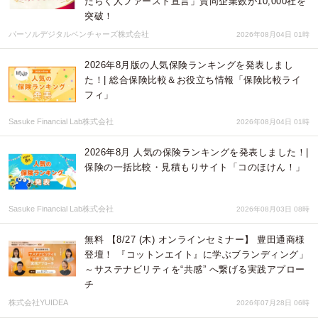
たらく人ファースト宣言」賛同企業数が10,000社を
突破！
パーソルデジタルベンチャーズ株式会社
2026年08月04日 01時
2026年8月版の人気保険ランキングを発表しまし
た！| 総合保険比較＆お役立ち情報「保険比較ライ
フィ」
Sasuke Financial Lab株式会社
2026年08月04日 01時
2026年8月 人気の保険ランキングを発表しました！|
保険の一括比較・見積もりサイト「コのほけん！」
Sasuke Financial Lab株式会社
2026年08月03日 08時
無料 【8/27 (木) オンラインセミナー】 豊田通商様
登壇！ 『コットンエイト』に学ぶブランディング」
～サステナビリティを“共感” へ繋げる実践アプロー
チ
株式会社YUIDEA
2026年07月28日 06時