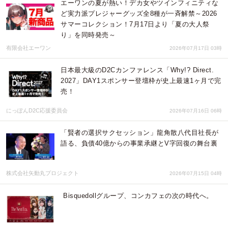
エーワンの夏が熱い！デカ女やツインフィニティな
ど実力派プレジャーグッズ全8種が一斉解禁～2026
サマーコレクション！7月17日より「夏の大人祭
り」を同時発売～
有限会社エーワン
2026年07月17日 03時
日本最大級のD2Cカンファレンス「Why!? Direct.
2027」DAY1スポンサー登壇枠が史上最速1ヶ月で完
売！
にっぽんD2C応援委員会
2026年07月16日 06時
「賢者の選択サクセッション」龍角散八代目社長が
語る、負債40億からの事業承継とV字回復の舞台裏
株式会社矢動丸プロジェクト
2026年07月15日 04時
Bisquedollグループ、コンカフェの次の時代へ。