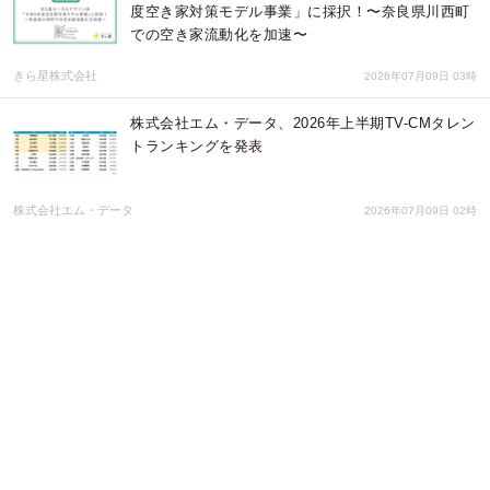
度空き家対策モデル事業」に採択！〜奈良県川西町
での空き家流動化を加速〜
きら星株式会社
2026年07月09日 03時
株式会社エム・データ、2026年上半期TV-CMタレン
トランキングを発表
株式会社エム・データ
2026年07月09日 02時
ＳＯＭＰＯダイレクト、ソラーズの支援を受け
Guidewire Jutro Digital Platformによる新たな事故
受付ポータルを開設
Sollers Consulting株式会社
2026年07月09日 01時
経営層から現場まで、多角的な視点で"認識ギャッ
プ"を可視化ミイダス、従業員の成長と組織改善を支
援する「360度サーベイ」を提供開始
パーソルデジタルベンチャーズ株式会社
2026年07月07日 01時