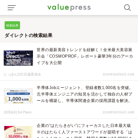
検索結果
ダイレクトの検索結果
世界の最新美容トレンドを紐解く！全米最大美容展
示会「COSMOPROF」レポート豪華3年分のアーカ
イブを大公開
にっぽんD2C応援委員会
2026年08月06日 01時
半導体Jobエージェント、登録者数1,000名を突破。
元半導体エンジニアの知見を活かして独自の人材プ
ールを構築し、半導体関連企業の採用課題を解決。
合同会社3rd Place
2026年08月04日 04時
企業の“はたらきがい”にフォーカスした日本最大級
※のはたらく人ファーストアワードが提唱する「は