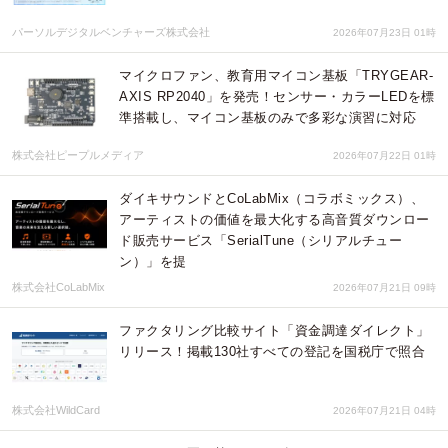
パーソルデジタルベンチャーズ株式会社
2026年07月23日 01時
マイクロファン、教育用マイコン基板「TRYGEAR-
AXIS RP2040」を発売！センサー・カラーLEDを標
準搭載し、マイコン基板のみで多彩な演習に対応
株式会社ピープルメディア
2026年07月22日 01時
ダイキサウンドとCoLabMix（コラボミックス）、
アーティストの価値を最大化する高音質ダウンロー
ド販売サービス「SerialTune（シリアルチュー
ン）」を提
株式会社CoLabMix
2026年07月21日 09時
ファクタリング比較サイト「資金調達ダイレクト」
リリース！掲載130社すべての登記を国税庁で照合
株式会社WildCard
2026年07月21日 04時