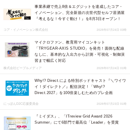
事業承継で売上8倍＆エグジットを達成したコア・
イノベーション、完全新規の次世代型セルフ居酒屋
『考えるな！今すぐ動け！』を8月3日オープン！
コア・イノベーション株式会社
2026年07月24日 03時
マイクロファン、教育用マイコンキット
「TRYGEAR-AXIS STUDIO」を発売！面倒な配線
なしに、基本的な入出力から計測・可視化・制御演
習まで幅広く対応
株式会社ピープルメディア
2026年07月24日 01時
Why!? Direct.による特別ポッドキャスト『＼ワイワ
イ！ダイレクト／』配信決定！「Why!?
Direct.2027」を100倍楽しむためのプレ企画
にっぽんD2C応援委員会
2026年07月23日 01時
『ミイダス』、「ITreview Grid Award 2026
Summer」にて6部門で最高位「Leader」を受賞