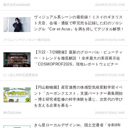
株式会社esplanade
2026年07月15日 01時
ヴィジュアル系シーンの最前線！ミスイのギタリス
ト天音、会場・通販で即完売を記録した幻のソロシ
ングル『Cor et Acus』を満を持してデジタル解禁！
クリムゾンテクノロジー株式会社
2026年07月15日 01時
【7/22・7/29開催】最新のグローバル・ビューティ
ー・トレンドを徹底解説 ！全米最大の美容展示会
「COSMOPROF2026」現地レポートウェビナー
にっぽんD2C応援委員会
2026年07月10日 01時
【円山動物園】産官連携の体感型気候変動学習イベ
ント「カーボンクエスト」支援パートナー募集開始
～博士研究者監修の科学体験を通じ、次世代の学び
を支える企業を募る～
株式会社dott
2026年07月09日 06時
きら星ローカルデザイン㈱、国土交通省「令和8年