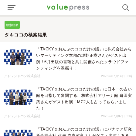
検索結果
タキココの検索結果
「TACKY＆おんぷのココだけの話」に株式会社みら
いマーケティング本舗の堀野正樹さんがゲスト出
演！6月出版の書籍と共に開催されたクラウドファ
ンディングを深掘り！
アトワジャパン株式会社
2025年07月14日 03時
「TACKY＆おんぷのココだけの話」に日本一の占い
館を目指して奮闘する、株式会社アリーナ館 鎌田実
築さんがゲスト出演！MC2人も占ってもらいまし
た！
アトワジャパン株式会社
2025年07月07日 03時
「TACKY＆おんぷのココだけの話」にパナケア研究
所合同会社 代表 春貴政享さんがゲスト出演！ある