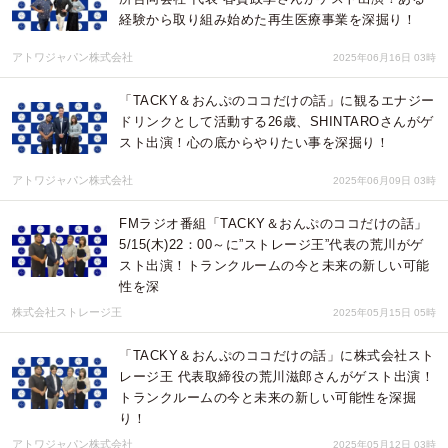
経験から取り組み始めた再生医療事業を深掘り！
アトワジャパン株式会社
2025年06月16日 03時
「TACKY＆おんぷのココだけの話」に観るエナジー
ドリンクとして活動する26歳、SHINTAROさんがゲ
スト出演！心の底からやりたい事を深掘り！
アトワジャパン株式会社
2025年06月09日 03時
FMラジオ番組「TACKY＆おんぷのココだけの話」
5/15(木)22：00～に”ストレージ王”代表の荒川がゲ
スト出演！トランクルームの今と未来の新しい可能
性を深
株式会社ストレージ王
2025年05月15日 05時
「TACKY＆おんぷのココだけの話」に株式会社スト
レージ王 代表取締役の荒川滋郎さんがゲスト出演！
トランクルームの今と未来の新しい可能性を深掘
り！
アトワジャパン株式会社
2025年05月12日 03時