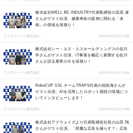
株式会社WELL BE INDUSTRY代表取締役の花高 凌
さんがゲスト出演、健康寿命の延伸に関わる「未
病」の領域を深堀り！
アトワジャパン株式会社
2025年01月13日 03時
株式会社シー・エス・エスホールディングスの佐川
学さんがゲスト出演、IT事業を幅広く展開する佐川
さんが語る業界の今を深堀り！
アトワジャパン株式会社
2025年01月06日 03時
RoboCUP SSL チームTRAPS代表の稲垣海さんが
ゲスト出演、AIを活用したロボット競技の現場につ
いてインタビューします！
アトワジャパン株式会社
2024年12月16日 03時
株式会社アドウェイズより代表取締役社長の山田 翔
さんがゲスト出演。「邪魔な広告を減らす？」広告