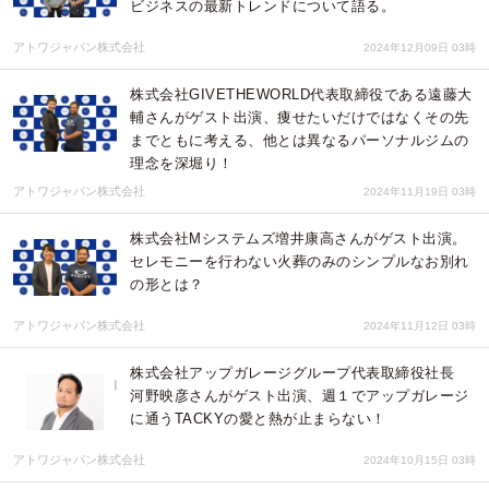
ビジネスの最新トレンドについて語る。
アトワジャパン株式会社
2024年12月09日 03時
株式会社GIVETHEWORLD代表取締役である遠藤大
輔さんがゲスト出演、痩せたいだけではなくその先
までともに考える、他とは異なるパーソナルジムの
理念を深堀り！
アトワジャパン株式会社
2024年11月19日 03時
株式会社Mシステムズ増井康高さんがゲスト出演。
セレモニーを行わない火葬のみのシンプルなお別れ
の形とは？
アトワジャパン株式会社
2024年11月12日 03時
株式会社アップガレージグループ代表取締役社長
河野映彦さんがゲスト出演、週１でアップガレージ
に通うTACKYの愛と熱が止まらない！
アトワジャパン株式会社
2024年10月15日 03時