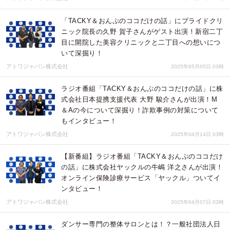
「TACKY＆おんぷのココだけの話」にプライドクリ
ニック院長の久野 賀子さんがゲスト出演！新宿二丁
目に開院した美容クリニックと二丁目への想いにつ
いて深掘り！
アトワジャパン株式会社
2025年05月05日 03時
ラジオ番組「TACKY＆おんぷのココだけの話」に株
式会社日本提携支援代表 大野 駿介さんが出演！M
＆Aの今について深掘り！詐欺事例の対策について
もインタビュー！
アトワジャパン株式会社
2025年04月14日 03時
【新番組】ラジオ番組「TACKY＆おんぷのココだけ
の話」に株式会社ヤックルの牛嶋 洋之さんが出演！
オンライン保険診療サービス「ヤックル」ついてイ
ンタビュー！
アトワジャパン株式会社
2025年04月07日 03時
ダンサー専門の整体サロンとは！？一般社団法人日