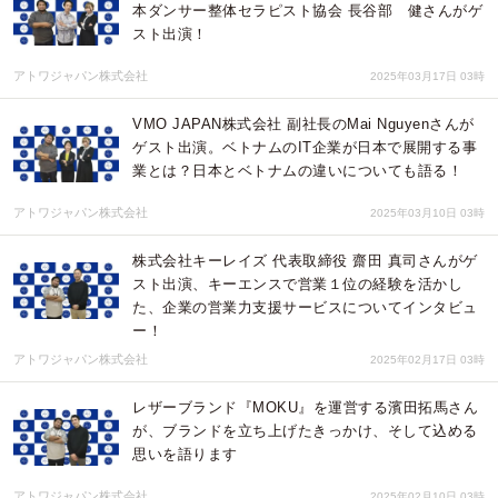
本ダンサー整体セラピスト協会 長谷部 健さんがゲ
スト出演！
アトワジャパン株式会社
2025年03月17日 03時
VMO JAPAN株式会社 副社長のMai Nguyenさんが
ゲスト出演。ベトナムのIT企業が日本で展開する事
業とは？日本とベトナムの違いについても語る！
アトワジャパン株式会社
2025年03月10日 03時
株式会社キーレイズ 代表取締役 齋田 真司さんがゲ
スト出演、キーエンスで営業１位の経験を活かし
た、企業の営業力支援サービスについてインタビュ
ー！
アトワジャパン株式会社
2025年02月17日 03時
レザーブランド『MOKU』を運営する濱田拓馬さん
が、ブランドを立ち上げたきっかけ、そして込める
思いを語ります
アトワジャパン株式会社
2025年02月10日 03時