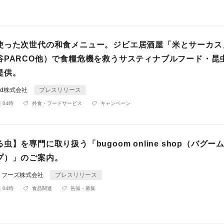
使った次世代の和食メニュー。ジビエ居酒屋「米とサーカス
谷PARCO他）で食糧危機を救うサスティナブルフード・昆虫
提供。
rld株式会社
プレスリリース
 04時
外食・フードサービス
キャンペーン
虫】を専門に取り扱う「bugoom online shop（バグー
プ）」のご案内。
トフーズ株式会社
プレスリリース
 04時
食品関連
告知・募集