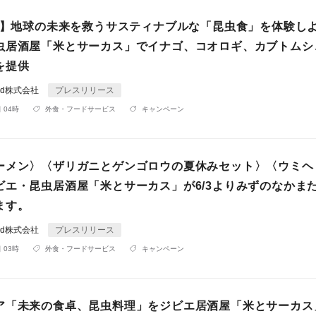
の日】地球の未来を救うサスティナブルな「昆虫食」を体験し
虫居酒屋「米とサーカス」でイナゴ、コオロギ、カブトムシ
を提供
rld株式会社
プレスリリース
 04時
外食・フードサービス
キャンペーン
ーメン〉〈ザリガニとゲンゴロウの夏休みセット〉〈ウミヘ
ビエ・昆虫居酒屋「米とサーカス」が6/3よりみずのなかま
ます。
rld株式会社
プレスリリース
 03時
外食・フードサービス
キャンペーン
ア「未来の食卓、昆虫料理」をジビエ居酒屋「米とサーカス