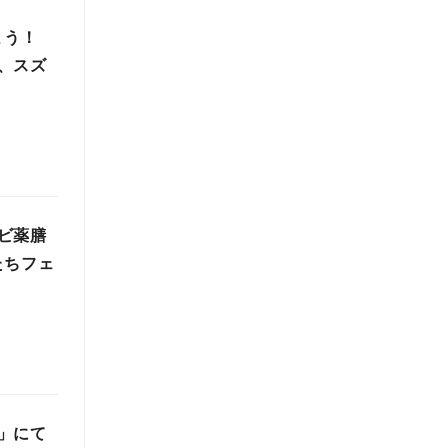
よう！
、スズ
ビ薬膳
たちフェ
」にて