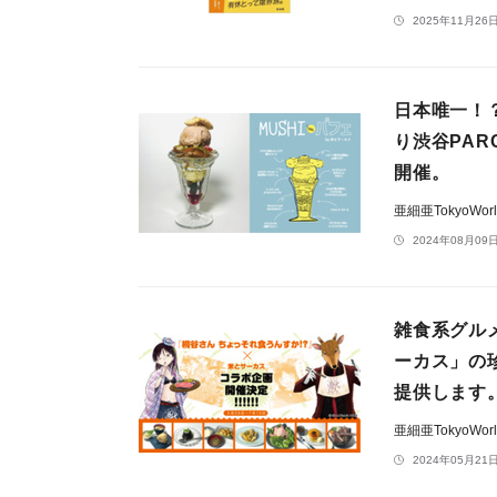
2025年11月26日
日本唯一！
り渋谷PA
開催。
亜細亜TokyoWo
2024年08月09日
雑食系グル
ーカス」の
提供します
亜細亜TokyoWo
2024年05月21日