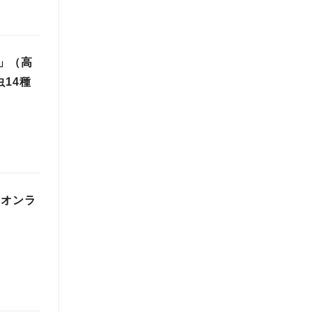
」（高
14種
ムオンラ