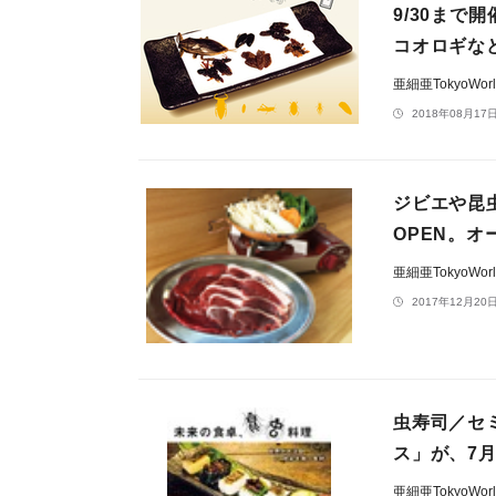
9/30ま
コオロギな
亜細亜TokyoWo
2018年08月17日
ジビエや昆
OPEN。
亜細亜TokyoWo
2017年12月20日
虫寿司／セ
ス」が、7
亜細亜TokyoWo