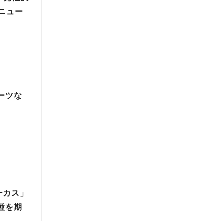
メニュー
ーツな
ーカス」
種を期