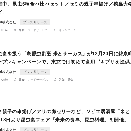
で開催中。昆虫6種食べ比べセット／セミの親子串揚げ／徳島大
ど。
rld株式会社
プレスリリース
 01時
外食・フードサービス
キャンペーン
虫食を扱う「鳥獣虫割烹 米とサーカス」が12月20日に錦糸
オープンキャンペーンで、東京では初めて食用ゴキブリを提供
rld株式会社
プレスリリース
 05時
外食・フードサービス
告知・募集
ミ親子の串揚げ／アリの卵ゼリーなど。ジビエ居酒屋「米と
月18日より昆虫食フェア「未来の食卓、昆虫料理」を開催。
rld株式会社
プレスリリース