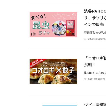
渋谷PAR
リ、サソリ
インで販売
亜細亜TokyoWo
2022年05月27日
「コオロギ
挑戦！
昆tubeちゃんね
2021年09月28日
ジビエ居酒