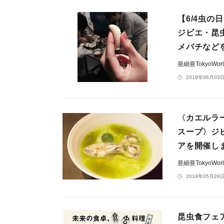
【6/4虫
ジビエ・昆
メバチなど
亜細亜TokyoWo
2019年06月03日
〈カエルラ
スープ〉ジ
アを開催し
亜細亜TokyoWo
2019年05月28日
昆虫食フェ