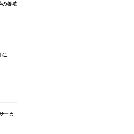
学の養殖
町に
。
サーカ