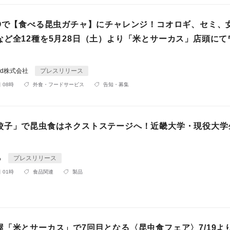
COで【食べる昆虫ガチャ】にチャレンジ！コオロギ、セミ、
など全12種を5月28日（土）より「米とサーカス」店頭にて
rld株式会社
プレスリリース
 08時
外食・フードサービス
告知・募集
餃子」で昆虫食はネクストステージへ！近畿大学・現役大学
る
プレスリリース
 01時
食品関連
製品
屋「米とサーカス」で7回目となる〈昆虫食フェア〉7/19よ