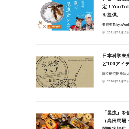
定！YouT
を提供。
亜細亜TokyoWo
2021年07月12日
日本科学未
ど100アイ
国立研究開発法
2020年12月22日
「昆虫」を
（高田馬場
間限定提供