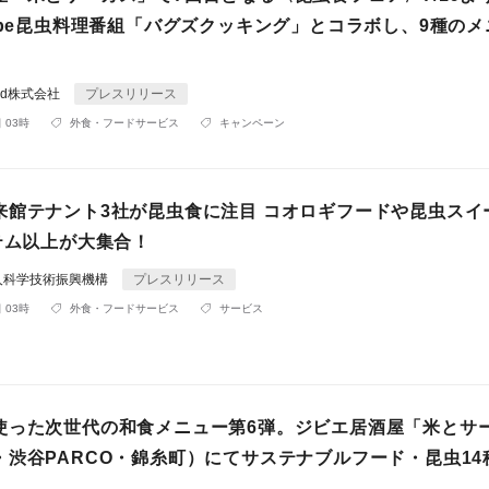
ube昆虫料理番組「バグズクッキング」とコラボし、9種の
rld株式会社
プレスリリース
 03時
外食・フードサービス
キャンペーン
来館テナント3社が昆虫食に注目 コオロギフードや昆虫スイ
テム以上が大集合！
人科学技術振興機構
プレスリリース
 03時
外食・フードサービス
サービス
使った次世代の和食メニュー第6弾。ジビエ居酒屋「米とサ
・渋谷PARCO・錦糸町）にてサステナブルフード・昆虫14
。