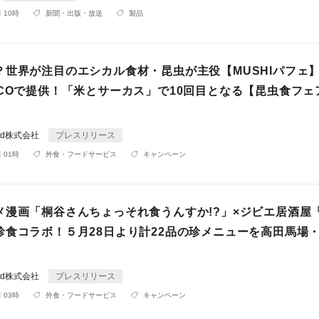
 10時
新聞・出版・放送
製品
？世界が注目のエシカル食材・昆虫が主役【MUSHIパフェ】
RCOで提供！「米とサーカス」で10回目となる【昆虫食フェ
rld株式会社
プレスリリース
 01時
外食・フードサービス
キャンペーン
メ漫画「桐谷さんちょっそれ食うんすか!?」×ジビエ居酒屋
珍食コラボ！５月28日より計22品の珍メニューを高田馬場
。
rld株式会社
プレスリリース
 03時
外食・フードサービス
キャンペーン