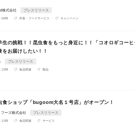
rld株式会社
プレスリリース
 06時
外食・フードサービス
キャンペーン
学生の挑戦！！昆虫食をもっと身近に！！「コオロギコーヒ
験をお届けしたい！！
る
プレスリリース
 15時
食品関連
製品
虫食ショップ「bugoom大名１号店」がオープン！
トフーズ株式会社
プレスリリース
 12時
食品関連
サービス