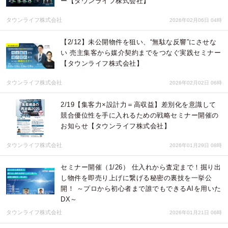
ー【タウンライフ株式会社】
タウンライフ株式会社
2026年02月06日 04時
【2/12】未公開物件を狙い、“無駄な反響”にさせな
い 売主集客から媒介契約までをつなぐ実践セミナー
【タウンライフ株式会社】
タウンライフ株式会社
2026年02月02日 06時
2/19【集客力×設計力＝高収益】差別化を意識して
競合優位性を手に入れるための戦略セミナー開催の
お知らせ【タウンライフ株式会社】
タウンライフ株式会社
2026年01月29日 08時
セミナー開催（1/26） 仕入れから査定まで！掘り出
し物件を即売り上げに繋げる秘密の裏技を一挙公
開！ ～プロから初心者まで誰でもできるAIを用いた
DX～
タウンライフ株式会社
2026年01月21日 06時