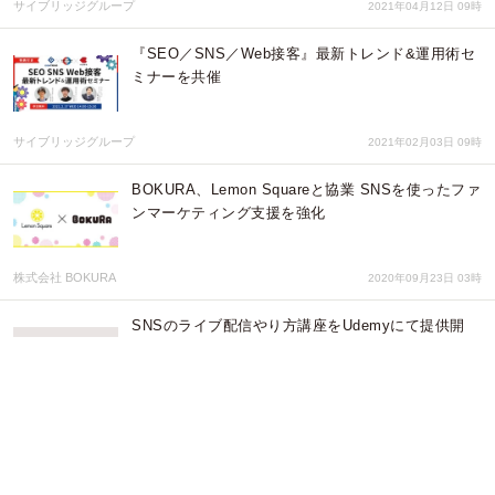
サイブリッジグループ
2021年04月12日 09時
『SEO／SNS／Web接客』最新トレンド&運用術セ
ミナーを共催
サイブリッジグループ
2021年02月03日 09時
BOKURA、Lemon Squareと協業 SNSを使ったファ
ンマーケティング支援を強化
株式会社 BOKURA
2020年09月23日 03時
SNSのライブ配信やり方講座をUdemyにて提供開
始！
iBound
2020年09月10日 00時
【ウェビナー告知】9/10開催・イノーバ×LOCUS共
催ウェビナー