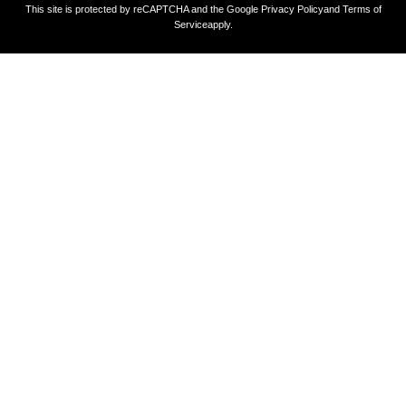
This site is protected by reCAPTCHA and the Google
Privacy Policy
and
Terms of
Service
apply.