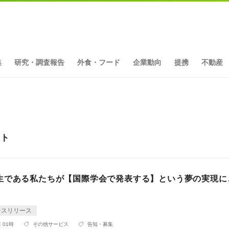
集
研究・調査報告
外食・フード
企業動向
提携
不動産
ット
生である私たちが【国際学会で発表する】という夢の実現に
レスリリース
 01時
その他サービス
告知・募集