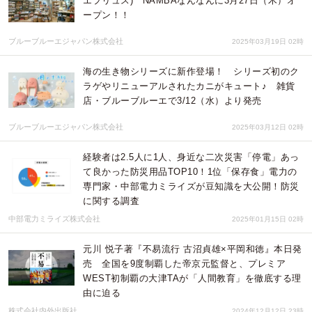
エプリュス) NAMBAなんなんに3月27日（木）オ
ープン！！
ブルーブルーエジャパン株式会社
2025年03月19日 02時
海の生き物シリーズに新作登場！ シリーズ初のク
ラゲやリニューアルされたカニがキュート♪ 雑貨
店・ブルーブルーエで3/12（水）より発売
ブルーブルーエジャパン株式会社
2025年03月12日 02時
経験者は2.5人に1人、身近な二次災害「停電」あっ
て良かった防災用品TOP10！1位「保存食」電力の
専門家・中部電力ミライズが豆知識を大公開！防災
に関する調査
中部電力ミライズ株式会社
2025年01月15日 02時
元川 悦子著『不易流行 古沼貞雄×平岡和徳』本日発
売 全国を9度制覇した帝京元監督と、プレミア
WEST初制覇の大津TAが「人間教育」を徹底する理
由に迫る
株式会社内外出版社
2024年12月12日 23時