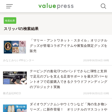
検索結果
スリッパの検索結果
「マリー・アントワネット・スタイル」オリジナル
グッズが登場コラボアイテムや展覧会限定グッズを
販売
みなとみらいPRセンター
2026年08月04日 06時
テーピングの進化!3つのバンドでさらに弾性と支持
で足元のブレを支える足首サポートを最大37パーセ
ントオフで応援購入できるクラウドファンディング
のプロジェクト実施
株式会社RICO
2026年06月01日 03時
ダイオウグソクムシやウミウシなど「海の生き物シ
リーズ」に新作登場！ オリジナルのマスコットや