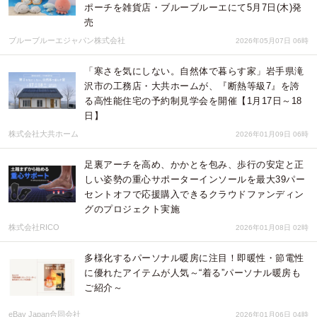
ポーチを雑貨店・ブルーブルーエにて5月7日(木)発
売
ブルーブルーエジャパン株式会社
2026年05月07日 06時
「寒さを気にしない。自然体で暮らす家」岩手県滝
沢市の工務店・大共ホームが、『断熱等級7』を誇
る高性能住宅の予約制見学会を開催【1月17日～18
日】
株式会社大共ホーム
2026年01月09日 06時
足裏アーチを高め、かかとを包み、歩行の安定と正
しい姿勢の重心サポーターインソールを最大39パー
セントオフで応援購入できるクラウドファンディン
グのプロジェクト実施
株式会社RICO
2026年01月08日 02時
多様化するパーソナル暖房に注目！即暖性・節電性
に優れたアイテムが人気～“着る”パーソナル暖房も
ご紹介～
eBay Japan合同会社
2026年01月06日 04時