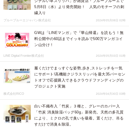
ジナルい草スリッパ」が雑貨店・ブルーブルーエで
5月8日（水）より発売開始！ 人気のモチーフの刺
繍入り
ブルーブルーエジャパン株式会社
2024年05月08日 02時
GWは「LINEマンガ」で『華山帰還』を読もう！無
料公開中の60話までイッキ読みで500万マンガコイ
ン山分け！
LINE Digital Frontier株式会社
2024年05月03日 01時
履くだけでまっすぐな姿勢,歩き,ストレッチを一気
にサポート!高機能クジラスリッパを最大35パーセン
トオフで応援購入できるクラウドファンディングの
プロジェクト実施
株式会社RICO
2024年04月30日 03時
白い不織布入「竹炭」３種と、グレーのカバー入
「竹炭 消臭除湿バッグ60g」新発売。天然の多孔質
により、ミクロの孔で臭いを吸着。置くだけ、吊る
すだけで消臭＆除湿。