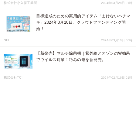
株式会社小久保工業所
2024年03月28日 01時
目標達成のための実用的アイテム「まけないハチマ
キ」2024年3月10日、クラウドファンディング開
始！
NPL
2024年03月10日 00時
【新発売】マルチ除菌機｜紫外線とオゾンのW効果
でウイルス対策！巧みの館を新発売。
株式会社TCI
2024年02月16日 01時
センチュリーロイヤルホテル産後ケア施設の常設を
目指す事業者の思いに共感産後ケアサービス体験宿
泊プランの実施に協力
札幌国際観光株式会社
2023年12月26日 05時
鎌倉のキリスト教会がある幼稚園でSDGs・エシカ
ル・フェアトレードをテーマにしたクリスマスイベ