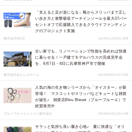
「支えると足が楽になる」靴からスリッパまで正し
い歩き方と衝撃吸収アーチインソールを最大37パー
セントオフで応援購入できるクラウドファンディン
グのプロジェクト実施
株式会社RICO
2024年11月05日 02時
古い家でも、リノベーションで性能を高めれば快適
に暮らせる！一戸建てモデルハウスの完成見学会
を、9月7日・8日に兵庫県神戸市で開催
株式会社あんじゅホーム
2024年08月31日 02時
人気の海の生き物シリーズから「オイスター」が新
登場！ マスコットやスリッパなどキュートな雑貨
が誕生♪ 雑貨店Bleu Bleuet（ブルーブルーエ）で
絶賛発売中
ブルーブルーエジャパン株式会社
2024年06月14日 01時
サラッと気持ち良い履き心地♪ 夏に快適な「オリ