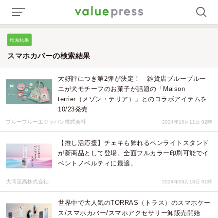
検索結果
スマホカバーの検索結果
大好評につき第2弾が決定！ 雑貨店ブルーブルー
エが犬モチーフのお菓子が話題の「Maison
terrier（メゾン・テリア）」とのコラボアイテムを
10/23発売
ブルーブルーエジャパン株式会社
2024年10月11日 02時
【推し活応援】チェキも飾れるペンライトスタンド
が新商品として登場。全面フルカラー印刷可能でイ
ベントノベルティに最適。
大同至高株式会社
2024年09月18日 01時
世界中で大人気のTORRAS（トラス）のスマホケー
ス/スマホカバー/スマホアクセサリー卸販売開始