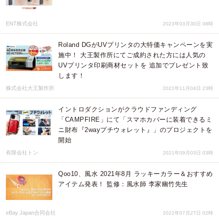
ENT株式会社
2023年03月30日 08時
Roland DGがUVプリンタの大特価キャンペーンを実
施中！ 大王製作所にてご成約された方には人気の
UVプリンタ印刷商材セットを 追加でプレゼント致
します！
株式会社大王製作所
2021年11月04日 23時
イントロダクションがクラウドファンディング
「CAMPFIRE」にて「スマホカバーに装着できるミ
ニ財布『2wayプチウォレット』」のプロジェクトを
開始
有限会社トン
2021年09月03日 03時
Qoo10、風水 2021年8月 ラッキーカラー＆おすすめ
アイテム発表！ 監修：風水師 李家幽竹先生
eBay Japan合同会社
2021年07月27日 02時