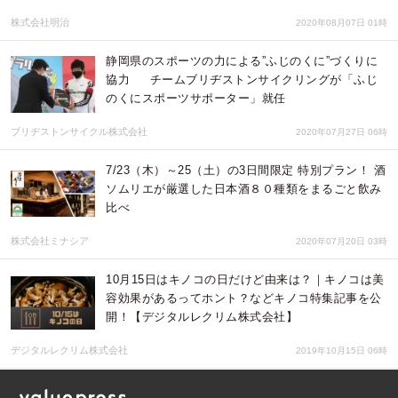
株式会社明治
2020年08月07日 01時
静岡県のスポーツの力による”ふじのくに”づくりに
協力 チームブリヂストンサイクリングが「ふじ
のくにスポーツサポーター」就任
ブリヂストンサイクル株式会社
2020年07月27日 06時
7/23（木）～25（土）の3日間限定 特別プラン！ 酒
ソムリエが厳選した日本酒８０種類をまるごと飲み
比べ
株式会社ミナシア
2020年07月20日 03時
10月15日はキノコの日だけど由来は？｜キノコは美
容効果があるってホント？などキノコ特集記事を公
開！【デジタルレクリム株式会社】
デジタルレクリム株式会社
2019年10月15日 06時