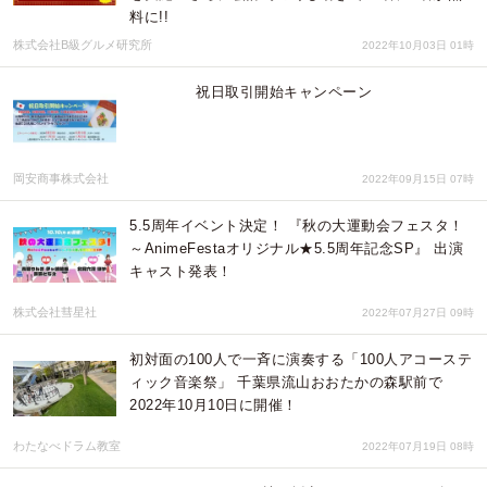
料に!!
株式会社B級グルメ研究所
2022年10月03日 01時
祝日取引開始キャンペーン
岡安商事株式会社
2022年09月15日 07時
5.5周年イベント決定！ 『秋の大運動会フェスタ！
～AnimeFestaオリジナル★5.5周年記念SP』 出演
キャスト発表！
株式会社彗星社
2022年07月27日 09時
初対面の100人で一斉に演奏する「100人アコーステ
ィック音楽祭」 千葉県流山おおたかの森駅前で
2022年10月10日に開催！
わたなべドラム教室
2022年07月19日 08時