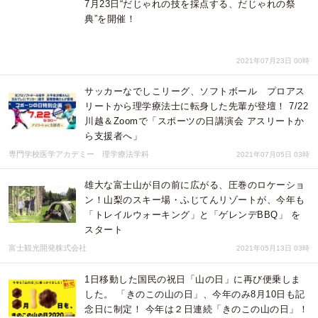
7月23日“だじゃれの技を採点する、だじゃれの祭
典”を開催！
2021年07月23日 00時
サッカーなでしこリーグ、ソフトボール プロアス
リートから理学療法士に転身した先輩が登壇！ 7/22
川越＆Zoomで「スポーツの日講演会 アスリートか
ら支援者へ」
専門学校医学アカデミー 理学療法学科
2021年07月05日 03時
雄大な富士山が目の前に広がる、圧巻のロケーショ
ン！山梨のスキー場・ふじてんリゾートが、今年も
「トレイルウォーキング」と「ゲレンデBBQ」 を
スタート
富士観光開発株式会社
2021年05月13日 03時
1日移動した国民の祝日「山の日」に再び便乗しま
した。 「きのこの山の日」、今年のみ8月10日も記
念日に制定！ 今年は２日連続「きのこの山の日」！