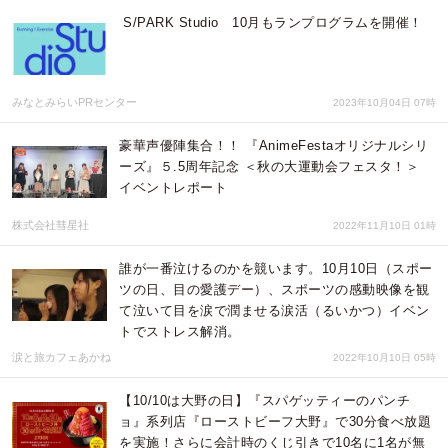
S/PARK Studio 10月もランプログラムを開催！
みなとみらいPRセンター
2023年10月04日 07時
豪華声優陣集合！！ 『AnimeFestaオリジナルシリ
ーズ』５.5周年記念 ＜秋の大運動会フェスタ！＞
イベントレポート
株式会社彗星社
2022年11月10日 01時
誰が一番泣けるのかを競います。10月10日（スポー
ツの日、目の愛護デー）、スポーツの感動映像を観
て泣いて目を涙で潤ませる涙活（るいかつ）イベン
トでストレス解消。
涙と旅カフェあかね
2022年10月10日 05時
【10/10は大野の日】『スパゲッティーのパンチ
ョ』系列店『ローストビーフ大野』で30分食べ放題
を実施！さらに会計時のくじ引きで10名に1名が無