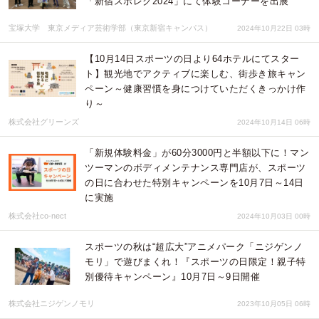
「新宿スポレク2024」にて体験コーナーを出展
宝塚大学 東京メディア芸術学部（東京新宿キャンパス）
2024年10月22日 03時
【10月14日スポーツの日より64ホテルにてスター
ト】観光地でアクティブに楽しむ、街歩き旅キャン
ペーン～健康習慣を身につけていただくきっかけ作
り～
株式会社グリーンズ
2024年10月14日 06時
「新規体験料金」が60分3000円と半額以下に！マン
ツーマンのボディメンテナンス専門店が、スポーツ
の日に合わせた特別キャンペーンを10月7日～14日
に実施
株式会社co-nect
2024年10月03日 00時
スポーツの秋は“超広大”アニメパーク「ニジゲンノ
モリ」で遊びまくれ！『スポーツの日限定！親子特
別優待キャンペーン』10月7日～9日開催
株式会社ニジゲンノモリ
2023年10月05日 06時