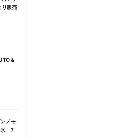
より販売
UTO＆
ゲンノモ
氷 7