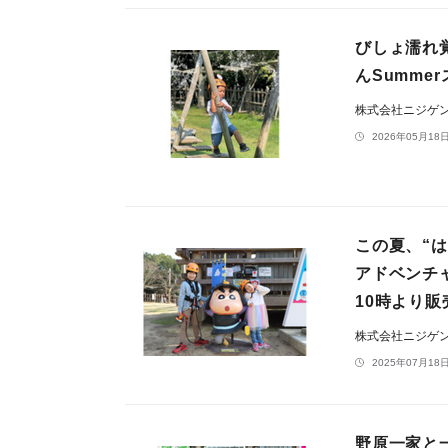
びしょ濡れ
んSumme
株式会社ニジゲ
2026年05月18日
この夏、“
アドベンチ
10時より販
株式会社ニジゲ
2025年07月18日
野原一家と