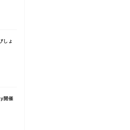
びしょ
ay開催