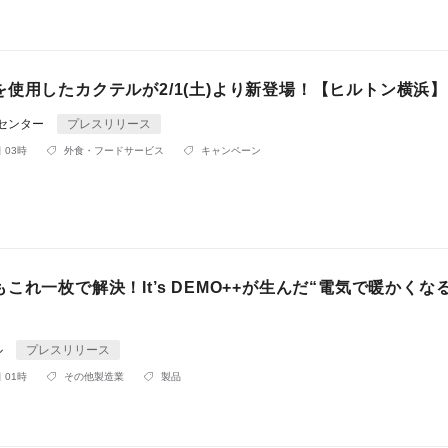
使用したカクテルが2/1(土)より新登場！【ヒルトン横浜】
Rセンター
プレスリリース
 03時
外食・フードサービス
キャンペーン
これ一枚で解決！It’s DEMO++が生んだ“電気で暖かくな
ル
プレスリリース
 01時
その他製造業
製品