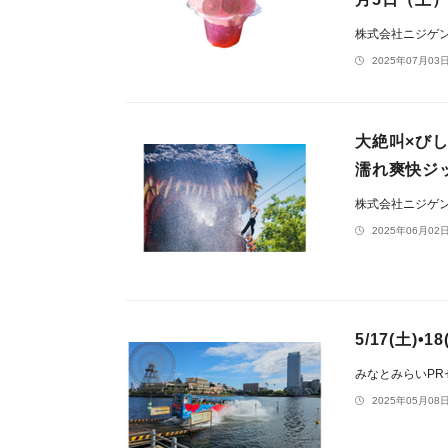
株式会社ニジゲ
2025年07月03日
大絶叫×び
濡れ爽快ジッ
株式会社ニジゲ
2025年06月02日
5/17(土
みなとみらいP
2025年05月08日