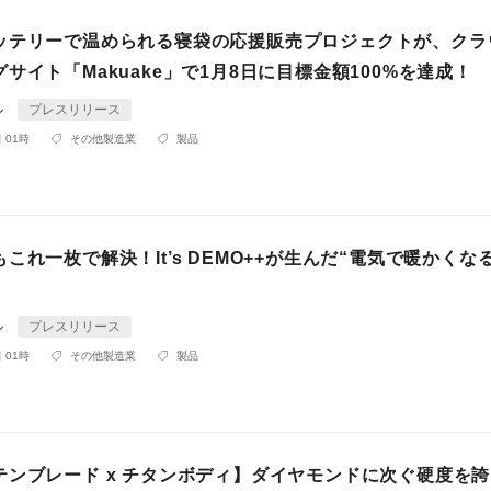
ッテリーで温められる寝袋の応援販売プロジェクトが、クラ
サイト「Makuake」で1月8日に目標金額100%を達成！
ル
プレスリリース
 01時
その他製造業
製品
これ一枚で解決！It’s DEMO++が生んだ“電気で暖かくな
ル
プレスリリース
 01時
その他製造業
製品
テンブレード x チタンボディ】ダイヤモンドに次ぐ硬度を