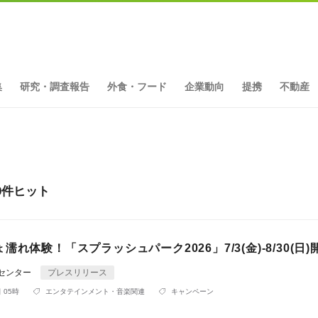
集
研究・調査報告
外食・フード
企業動向
提携
不動産
0件ヒット
濡れ体験！「スプラッシュパーク2026」7/3(金)-8/30(日)
Rセンター
プレスリリース
 05時
エンタテインメント・音楽関連
キャンペーン