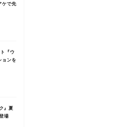
アケで先
ント『ウ
ションを
ク』夏
登場