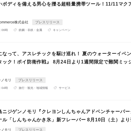
いボディを備える男心を擽る超軽量携帯ツール！11/11マク
bal Commerce株式会社
プレスリリース
 06時
鉄鋼・非鉄・金属
キャンペーン
になって、アスレチックを駆け巡れ！ 夏のウォーターイベ
タック！ポイ防衛作戦』 8月24日より1週間限定で難関ミッ
ンノモリ
プレスリリース
 04時
旅行・観光・地域情報
サービス
島ニジゲンノモリ『クレヨンしんちゃんアドベンチャーパー
ナル「しんちゃんかき氷」新フレーバー 8月10日（土）より
ンノモリ
プレスリリース