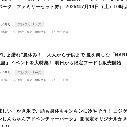
ーク ファミリーセット券』 2025年7月19日（土）10時
ンノモリ
プレスリリース
 05時
旅行・観光・地域情報
サービス
“びしょ濡れ”夏休み！ 大人から子供まで 夏を楽しむ「NAR
 忍里」イベントを大特集！ 明日から限定フードも販売開始
ンノモリ
プレスリリース
 07時
旅行・観光・地域情報
サービス
味しい！かき氷で、頭も身体もキンキンに冷やそう！ ニジ
ンしんちゃんアドベンチャーパーク』 夏限定オリジナルかき
）より