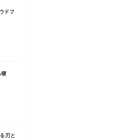
ウドフ
る寝
誇る刃と