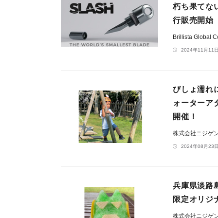
朽ち果てな
行販売開始
Brillista Glo
2024年11月11日
びしょ濡れ
ォーターア
開催！
株式会社ニジゲ
2024年08月23日
兵庫県淡路
限定オリジ
株式会社ニジゲ