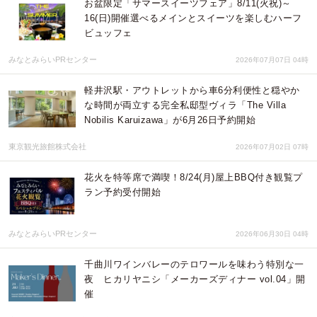
お盆限定「サマースイーツフェア」8/11(火祝)～
16(日)開催選べるメインとスイーツを楽しむハーフ
ビュッフェ
みなとみらいPRセンター
2026年07月07日 04時
軽井沢駅・アウトレットから車6分利便性と穏やか
な時間が両立する完全私邸型ヴィラ「The Villa
Nobilis Karuizawa」が6月26日予約開始
東京観光旅館株式会社
2026年07月02日 07時
花火を特等席で満喫！8/24(月)屋上BBQ付き観覧プ
ラン予約受付開始
みなとみらいPRセンター
2026年06月30日 04時
千曲川ワインバレーのテロワールを味わう特別な一
夜 ヒカリヤニシ「メーカーズディナー vol.04」開
催