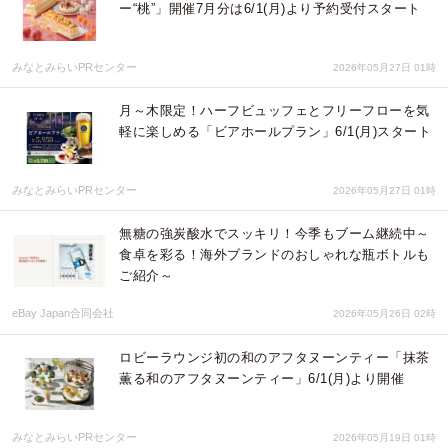
ー“桃”」開催7月分は6/1(月)より予約受付スタート
みなとみらいPRセンター
2026年05月27日 01時
月～木限定！ハーフビュッフェとフリーフローを気
軽に楽しめる「ビアホールプラン」6/1(月)スタート
みなとみらいPRセンター
2026年05月27日 01時
無糖の強炭酸水でスッキリ！今季もブーム継続中～
食卓を彩る！海外ブランドのおしゃれな瓶ボトルも
ご紹介～
eBay Japan合同会社
2026年05月26日 02時
ロビーラウンジ初の和のアフタヌーンティー「抹茶
薫る和のアフタヌーンティー」6/1(月)より開催
みなとみらいPRセンター
2026年05月19日 01時