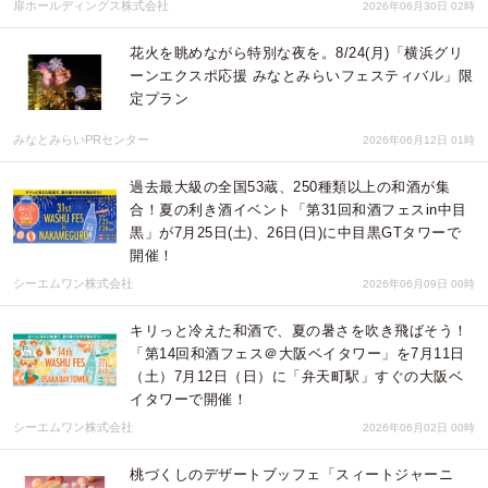
扉ホールディングス株式会社
2026年06月30日 02時
花火を眺めながら特別な夜を。8/24(月)「横浜グリ
ーンエクスポ応援 みなとみらいフェスティバル」限
定プラン
みなとみらいPRセンター
2026年06月12日 01時
過去最大級の全国53蔵、250種類以上の和酒が集
合！夏の利き酒イベント「第31回和酒フェスin中目
黒」が7月25日(土)、26日(日)に中目黒GTタワーで
開催！
シーエムワン株式会社
2026年06月09日 00時
キリっと冷えた和酒で、夏の暑さを吹き飛ばそう！
「第14回和酒フェス＠大阪ベイタワー」を7月11日
（土）7月12日（日）に「弁天町駅」すぐの大阪ベ
イタワーで開催！
シーエムワン株式会社
2026年06月02日 00時
桃づくしのデザートブッフェ「スィートジャーニ