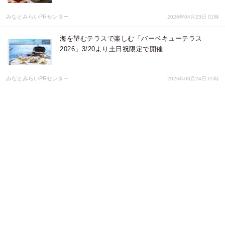
みなとみらいPRセンター
2026年04月23日 01時
海を望むテラスで楽しむ「バーベキューテラス
2026」3/20より土日祝限定で開催
みなとみらいPRセンター
2026年03月24日 05時
女子会・同窓会・記念日に。春ランチタイム限定
「お花見御膳」で特別な時間を
みなとみらいPRセンター
2026年03月18日 01時
全国28蔵、140種類以上の和酒が集合！「第13回和
酒フェス＠大阪ベイタワー」4/11・12開催！
シーエムワン株式会社
2026年03月10日 00時
全国50蔵・250種以上の和酒が集結! 「第30回 和酒