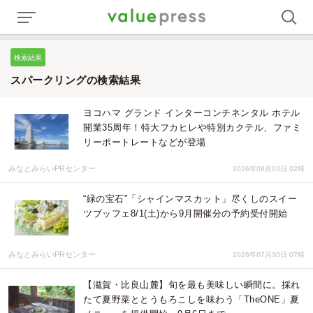
検索結果
スパークリングの検索結果
ヨコハマ グランド インターコンチネンタル ホテル
開業35周年！特大フカヒレや特別カクテル、ファミ
リーポートレートなどが登場
みなとみらいPRセンター
2026年08月03日 02時
“緑の宝石”「シャインマスカット」尽くしのスイー
ツブッフェ8/1(土)から9月開催分の予約受付開始
みなとみらいPRセンター
2026年07月30日 07時
【滋賀・比良山麓】旬を最も美味しい瞬間に。採れ
たて夏野菜ととうもろこしを味わう「TheONE」夏