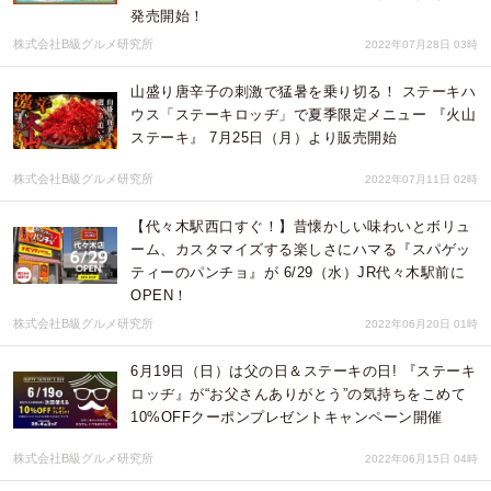
発売開始！
株式会社B級グルメ研究所
2022年07月28日 03時
山盛り唐辛子の刺激で猛暑を乗り切る！ ステーキハ
ウス「ステーキロッヂ」で夏季限定メニュー 『火山
ステーキ』 7月25日（月）より販売開始
株式会社B級グルメ研究所
2022年07月11日 02時
【代々木駅西口すぐ！】昔懐かしい味わいとボリュ
ーム、カスタマイズする楽しさにハマる​『スパゲッ
ティーのパンチョ』が 6/29（水）JR代々木駅前に
OPEN！
株式会社B級グルメ研究所
2022年06月20日 01時
6月19日（日）は父の日＆ステーキの日! 『ステーキ
ロッヂ』が“お父さんありがとう”の気持ちをこめて
10%OFFクーポンプレゼントキャンペーン開催
株式会社B級グルメ研究所
2022年06月15日 04時