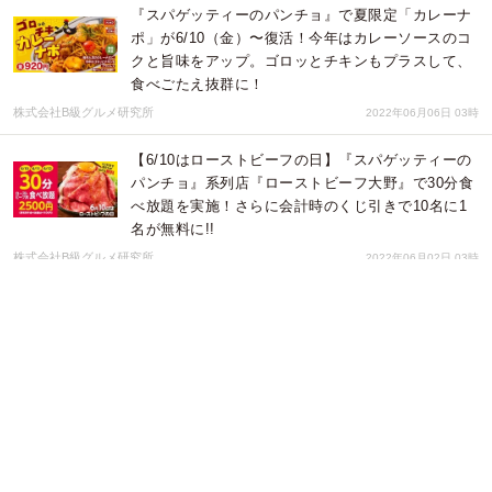
『スパゲッティーのパンチョ』で夏限定「カレーナ
ポ」が6/10（金）〜復活！今年はカレーソースのコ
クと旨味をアップ。ゴロッとチキンもプラスして、
食べごたえ抜群に！
株式会社B級グルメ研究所
2022年06月06日 03時
【6/10はローストビーフの日】『スパゲッティーの
パンチョ』系列店『ローストビーフ大野』で30分食
べ放題を実施！さらに会計時のくじ引きで10名に1
名が無料に!!
株式会社B級グルメ研究所
2022年06月02日 03時
年に一度の感謝企画！「ロッヂの日」限定特別メニ
ュー登場 ステーキハウス『ステーキロッヂ』で「タ
ルづけハラミステーキ」を 6月4日(土)1日限定で提
供
株式会社B級グルメ研究所
2022年05月26日 05時
【JR町田駅から徒歩3分】昔懐かしい味わいとボリ
ュームで胃袋を掴む​『スパゲッティーのパンチョ』