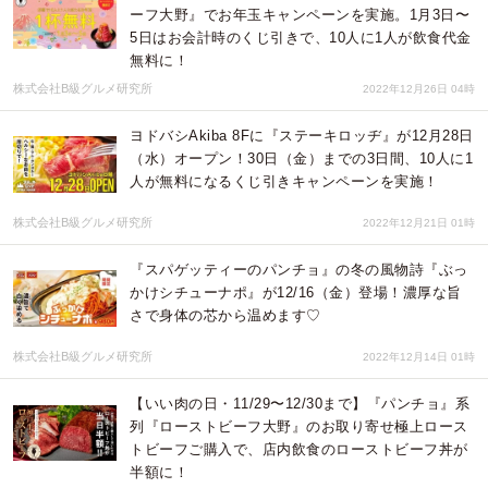
ーフ大野』でお年玉キャンペーンを実施。1月3日〜
5日はお会計時のくじ引きで、10人に1人が飲食代金
無料に！
株式会社B級グルメ研究所
2022年12月26日 04時
ヨドバシAkiba 8Fに『ステーキロッヂ』が12月28日
（水）オープン！30日（金）までの3日間、10人に1
人が無料になるくじ引きキャンペーンを実施！
株式会社B級グルメ研究所
2022年12月21日 01時
『スパゲッティーのパンチョ』の冬の風物詩『ぶっ
かけシチューナポ』が12/16（金）登場！濃厚な旨
さで身体の芯から温めます♡
株式会社B級グルメ研究所
2022年12月14日 01時
【いい肉の日・11/29〜12/30まで】『パンチョ』系
列『ローストビーフ大野』のお取り寄せ極上ロース
トビーフご購入で、店内飲食のローストビーフ丼が
半額に！