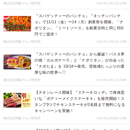
株式会社B級グルメ研究所
2022年11月21日 03時
『スパゲッティーのパンチョ』『キッチンパンチ
ョ』で11/11（金）〜14（月）創業祭を開催。「ナ
ポリタン」「ミートソース」を創業当時と同じ650
円でご提供！
株式会社B級グルメ研究所
2022年11月01日 00時
『スパゲッティーのパンチョ』から爆誕！パスタ界
の雄「カルボナーラ」と「ナポリタン」が出会った
『ナポたま』を 10/14〜発売。背徳感たっぷりの濃
厚な味の世界へ♡
株式会社B級グルメ研究所
2022年10月11日 03時
【チキンレース開催】『ステーキロッヂ』で身体思
いな「ボディーメイクステーキ４』を販売開始！ス
タンプ3つでチキンステーキが2名様まで無料になる
キャンペーンを実施！
株式会社B級グルメ研究所
2022年10月06日 04時