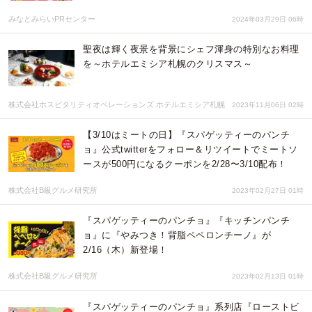
みなとみらいPRセンター
2024年03月29日 06時
聖夜は輝く夜景を背景にシェフ渾身の特別なお料理
を～ホテルエミシア札幌のクリスマス～
株式会社ホスピタリティオペレーションズ ホテルエミシア札幌
2023年11月06日 02時
【3/10はミートの日】『スパゲッティーのパンチ
ョ』公式twitterをフォロー＆リツイートでミートソ
ースが500円になるクーポンを2/28〜3/10配布！
株式会社B級グルメ研究所
2023年02月27日 01時
『スパゲッティーのパンチョ』『キッチンパンチ
ョ』に『やみつき！背脂ペペロンチーノ』が
2/16（木）新登場！
株式会社B級グルメ研究所
2023年02月13日 01時
『スパゲッティーのパンチョ』系列店『ローストビ