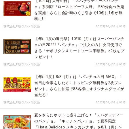
【10/10は大野の日】『スパゲッティーのパンチ
ョ』系列店『ローストビーフ大野』で30分食べ放題
を実施！さらに会計時のくじ引きで10名に1名が無
料に!!
株式会社B級グルメ研究所
2022年10月03日 01時
【年に1度の還元祭】10/10（月）はスーパーパンチ
ョの日2022!『パンチョ』ご注文の方に次回使用で
きる「ナポリタン＆ミートソース半額券」×2枚をプ
レゼント！
株式会社B級グルメ研究所
2022年09月30日 01時
【年に1度】8/8（月）は「パンチョの日 MAX」！
当日お食事をした方にトッピング無料券を2枚プレ
ゼント。さらに抽選で88名様にオリジナルグッズが
当たる！
株式会社B級グルメ研究所
2022年08月01日 01時
夏をさらにホットに盛り上げる！『スパゲッティー
のパンチョ』『キッチンパンチョ』で夏季限定
「Hot＆Delicioso メキシカンナポ」を8/1（月）〜