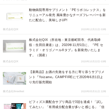
動物病院専用サプリメント「PEリポコレックス」を
リニューアル発売 風味豊かなチーズフレーバーを新
たに配合し、美味しさUP!
株式会社QIX
2020年12月21日 03時
株式会社QIX（所在地：東京都町田市、代表取締
役：生田目康道）は、2020年11月5日に、『PE セ
ラミド・オリゴノール®タブ』を新発売いたしま
す。（国産）
株式会社QIX
2020年10月22日 03時
【新商品】お酒の失敗をする方に寄り添うサプリメ
ント『Yoizame』CAMPFIREにて2020年6月1日よ
り先行販売開始
株式会社threefeet
2020年05月31日 22時
ビフィズス菌配合サプリ商品で3冠を達成！「試し
てみたい」「有用成分配合量が多いと感じる」「信