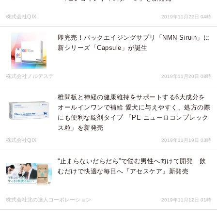
株式会社QIX
2019年11月22日 04時
即完売！バックエイジングサプリ「NMN Siruin」に
新シリーズ「Capsule」が誕生
株式会社ノルデステ
2019年11月20日 08時
椎間板と神経の健康維持をサポートする6大成分を
オールインワンで補給 愛犬に与えやすく、処方の際
にも便利な錠剤タイプ 「PE ニューロコンプレック
ス粒」を新発売
株式会社QIX
2019年11月19日 03時
“止まらないだらだら”で悩む男性へ向けて開発 飲
むだけで快適な毎日へ『アセスケア』新発売
株式会社北の達人コーポレーション
2019年11月12日 01時