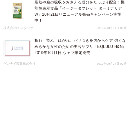
脂肪や糖の吸収をおさえる成分をたっぷり配合！機
能性表示食品「イージータブレット ターミナリア
W」10月21日リニューアル発売キャンペーン実施
中！
株式会社ECスタジオ
2019年10月31日 00時
折れ、割れ、はがれ、パサつきを内からケア 強くな
めらかな女性のための美容サプリ『EQLULU H&N』
2019年10月1日 ウェブ限定発売
ゲンナイ製薬株式会社
2019年09月27日 02時
フランスから日本の女子へ、かわいくて真面目な贈
りもの フラバンジェノール®配合 美容サプリ お
菓子みたいなパッケージ入り！ 2019年7月8日ウェ
ブ限定発売
ゲンナイ製薬株式会社
2019年06月18日 02時
NMN純度99.0％＆原料真正テスト徹底 "次世代NMN
ブランド"「NMN Siruin（サーチュイン）」が1／28
始動