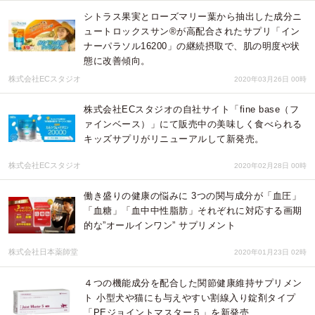
シトラス果実とローズマリー葉から抽出した成分ニ
ュートロックスサン®が高配合されたサプリ「イン
ナーパラソル16200」の継続摂取で、肌の明度や状
態に改善傾向。
株式会社ECスタジオ
2020年03月26日 00時
株式会社ECスタジオの自社サイト「fine base（フ
ァインベース）」にて販売中の美味しく食べられる
キッズサプリがリニューアルして新発売。
株式会社ECスタジオ
2020年02月28日 00時
働き盛りの健康の悩みに 3つの関与成分が「血圧」
「血糖」「血中中性脂肪」それぞれに対応する画期
的な”オールインワン” サプリメント
株式会社日本薬師堂
2020年01月23日 02時
４つの機能成分を配合した関節健康維持サプリメン
ト 小型犬や猫にも与えやすい割線入り錠剤タイプ
「PEジョイントマスター５」を新発売