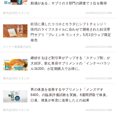
頼感がある」サプリの３部門の調査で１位を獲得
株式会社ECスタジオ
2020年05月20日 00時
妊活に適したココロとカラダにシフトチェンジ！
現代のライフスタイルに合わせて開発された妊活専
門サプリ『プレミン® ランイク』5月1日ウェブ限定
発売
ゲンナイ製薬株式会社
2020年05月12日 02時
継続するほど割引率がアップする「ステップ割」が
大好評。飲む美容サプリメントの「インナーパラソ
ル16200」が定期購入でお得に。
株式会社ECスタジオ
2020年05月01日 00時
男の体臭を改善するサプリメント「メンズデオ
8400」の臨床評価試験を実施。8週間摂取で体臭、
口臭、便臭が有意に改善したとの結果
株式会社ECスタジオ
2020年03月28日 00時