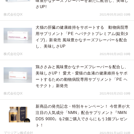
味豊かなチーズフレーバーを新たに配合し、美味し
さUP!
株式会社QIX
2021年05月18日 03時
犬猫の肝臓の健康維持をサポートする 動物病院専
用サプリメント「PE ヘパテクトプレミアム(錠剤タ
イプ)」新発売 風味豊かなチーズフレーバーを配合
し、美味しさUP
株式会社QIX
2021年03月16日 03時
鶏ささみと風味豊かなチーズフレーバーを配合し、
美味しさUP！ 愛犬・愛猫の血液の健康維持をサポ
ートするための動物病院専用サプリメント「PE ヘ
モテクト」新発売
株式会社QIX
2021年03月15日 03時
新商品の発売記念・特別キャンペーン！ 今世界が大
注目の人気成分「NMN」配合サプリメント『NMN
DDS 9000』を2個ご購入でさらにもう1個プレゼン
ト！
ブリジアン株式会社
2021年01月14日 01時