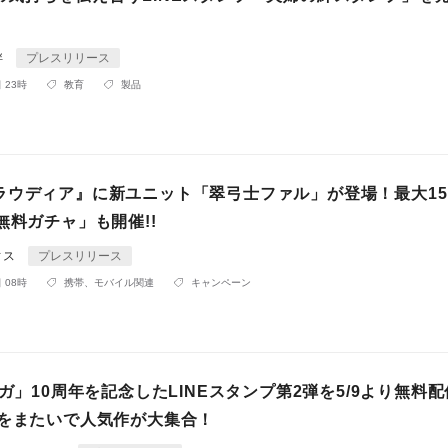
絆
プレスリリース
 23時
教育
製品
ラウディア』に新ユニット「翠弓士ファル」が登場！最大1
無料ガチャ」も開催!!
ィス
プレスリリース
 08時
携帯、モバイル関連
キャンペーン
ンガ」10周年を記念したLINEスタンプ第2弾を5/9より無料
社をまたいで人気作が大集合！