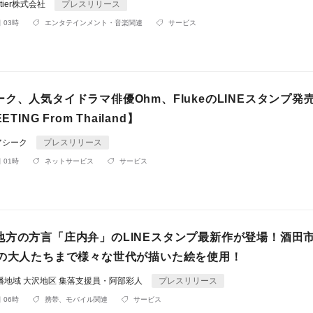
rontier株式会社
プレスリリース
 03時
エンタテインメント・音楽関連
サービス
ク、人気タイドラマ俳優Ohm、FlukeのLINEスタンプ発
ETING From Thailand】
アシーク
プレスリリース
 01時
ネットサービス
サービス
地方の方言「庄内弁」のLINEスタンプ最新作が登場！酒田
代の大人たちまで様々な世代が描いた絵を使用！
幡地域 大沢地区 集落支援員・阿部彩人
プレスリリース
 06時
携帯、モバイル関連
サービス