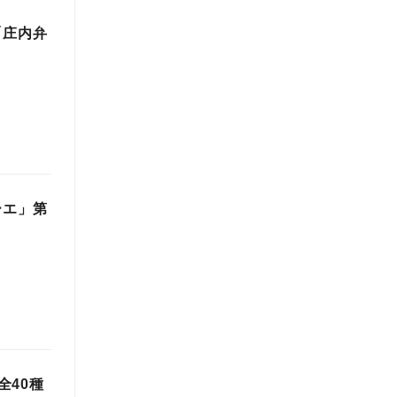
「庄内弁
ーエ」第
全40種