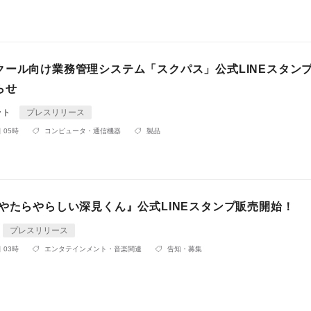
クール向け業務管理システム「スクパス」公式LINEスタン
らせ
ット
プレスリリース
 05時
コンピュータ・通信機器
製品
『やたらやらしい深見くん』公式LINEスタンプ販売開始！
プレスリリース
 03時
エンタテインメント・音楽関連
告知・募集