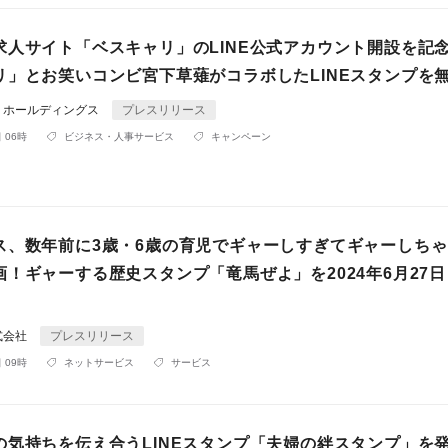
求人サイト「ベスキャリ」のLINE公式アカウント開設を記
リ」とお笑いコンビ宮下草薙がコラボしたLINEスタンプを
・ホールディングス
プレスリリース
 06時
ビジネス・人事サービス
キャンペーン
ス、数年前に3歳・6歳の育児でギャーしすぎてギャーしち
画！ギャーする歴史スタンプ「竜馬ぜよ」を2024年6月27
式会社
プレスリリース
 09時
ネットサービス
サービス
の気持ちを伝え合うLINEスタンプ「夫婦の絆スタンプ」を