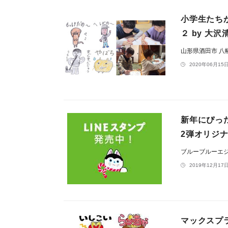
小学生たち
２ by 大
山形県酒田市 八
2020年06月15日
新年にぴっ
2弾オリジ
ブルーブルーエ
2019年12月17日
マックスプ