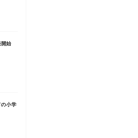
売開始
市の小学