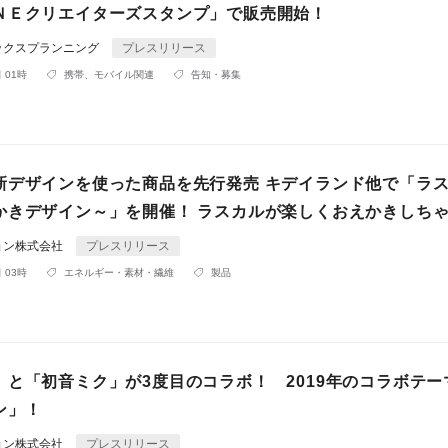
ＮＥクリエイターズスタンプ」で販売開始！
ックスプランニング
プレスリリース
 01時
携帯、モバイル関連
告知・募集
新デザインを使った商品を先行発売 キデイランド他で「ラ
かきデザイン～」を開催！ ラスカルが楽しくおえかきしちゃ
ョン株式会社
プレスリリース
 03時
エネルギー・素材・繊維
製品
」と「初音ミク」が3度目のコラボ！ 2019年のコラボテー
ン」！
ョン株式会社
プレスリリース