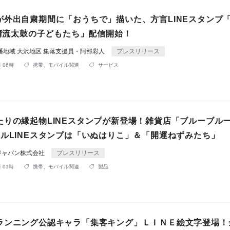
が外出自粛期間に「おうちで」描いた、方言LINEスタンプ
沢清流太鼓の子どもたち」配信開始！
幡地域 大沢地区 集落支援員・阿部彩人
プレスリリース
 06時
携帯、モバイル関連
サービス
たりの縁起物LINEスタンプが新登場！雑貨店「ブルーブル
ナルLINEスタンプは「いぬはりこ」＆「開運ねずみたち」
ジャパン株式会社
プレスリリース
 01時
携帯、モバイル関連
製品
ランニング公認キャラ「集客キング」ＬＩＮＥ絵文字登場！