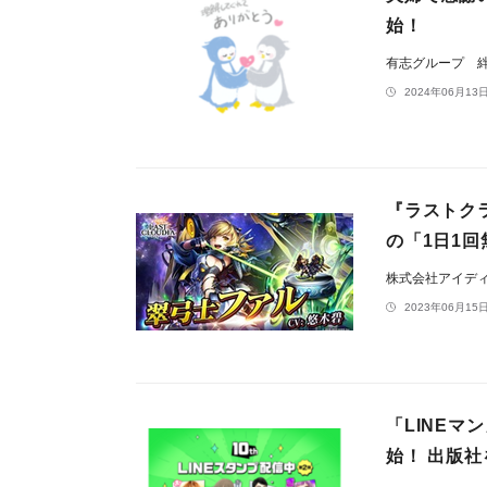
始！
有志グループ 
2024年06月13日
『ラストク
の「1日1回
株式会社アイデ
2023年06月15日
「LINEマ
始！ 出版