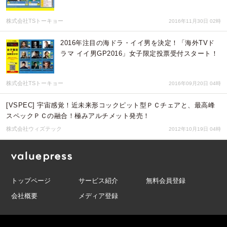
株式会社TSトーキョー
2016年11月30日 02時
2016年注目の海ドラ・イイ男を決定！「海外TVド
ラマ イイ男GP2016」女子限定投票受付スタート！
株式会社TSトーキョー
2016年09月20日 04時
[VSPEC] 宇宙感覚！近未来形コックピット型ＰＣチェアと、最高峰
スペックＰＣの融合！極みアルチメット発売！
株式会社ウィズテック
2012年10月19日 04時
トップページ
サービス紹介
無料会員登録
会社概要
メディア登録