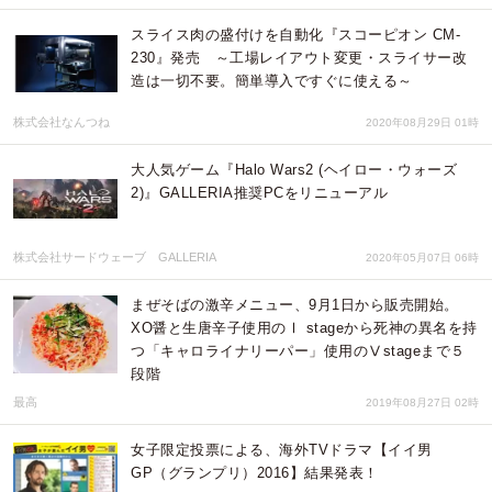
スライス肉の盛付けを自動化『スコーピオン CM-
230』発売 ～工場レイアウト変更・スライサー改
造は一切不要。簡単導入ですぐに使える～
株式会社なんつね
2020年08月29日 01時
大人気ゲーム『Halo Wars2 (ヘイロー・ウォーズ
2)』GALLERIA推奨PCをリニューアル
株式会社サードウェーブ GALLERIA
2020年05月07日 06時
まぜそばの激辛メニュー、9月1日から販売開始。
XO醤と生唐辛子使用のⅠ stageから死神の異名を持
つ「キャロライナリーパー」使用のⅤstageまで５
段階
最高
2019年08月27日 02時
女子限定投票による、海外TVドラマ【イイ男
GP（グランプリ）2016】結果発表！