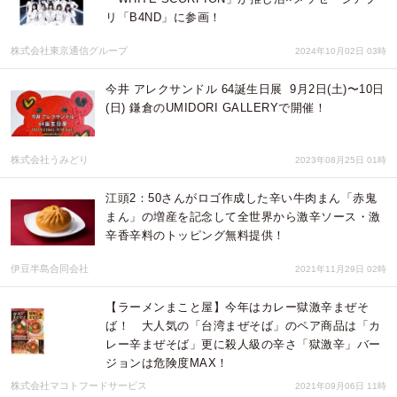
リ「B4ND」に参画！
株式会社東京通信グループ
2024年10月02日 03時
今井 アレクサンドル 64誕生日展 9月2日(土)〜10日
(日) 鎌倉のUMIDORI GALLERYで開催！
株式会社うみどり
2023年08月25日 01時
江頭2：50さんがロゴ作成した辛い牛肉まん「赤鬼
まん」の増産を記念して全世界から激辛ソース・激
辛香辛料のトッピング無料提供！
伊豆半島合同会社
2021年11月29日 02時
【ラーメンまこと屋】今年はカレー獄激辛まぜそ
ば！ 大人気の「台湾まぜそば」のペア商品は「カ
レー辛まぜそば」更に殺人級の辛さ「獄激辛」バー
ジョンは危険度MAX！
株式会社マコトフードサービス
2021年09月06日 11時