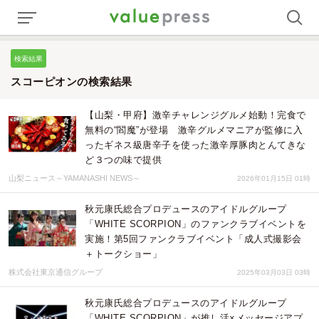
検索結果
スコーピオンの検索結果
【山梨・甲府】激辛チャレンジグルメ始動！完食で
無料の“閻魔”が登場 激辛グルメマニアが監修に入
ったギネス級唐辛子を使った激辛厚豚肉とんてきな
ど３つの味で提供
山梨ニュース～YAMANASHI NEWS～
2026年01月15日 01時
秋元康氏総合プロデュースのアイドルグループ
「WHITE SCORPION」のファンクラブイベントを
実施！第5回ファンクラブイベント「成人式撮影会
＋トークショー」
株式会社東京通信グループ
2025年03月03日 03時
秋元康氏総合プロデュースのアイドルグループ
「WHITE SCORPION」が推し活×メッセージアプ