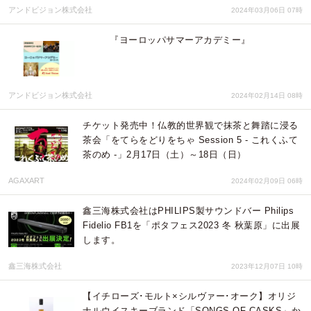
アンドビジョン株式会社
2024年03月06日 07時
『ヨーロッパサマーアカデミー』
アンドビジョン株式会社
2024年02月14日 08時
チケット発売中！仏教的世界観で抹茶と舞踏に浸る
茶会「をてらをどりをちゃ Session 5 - これくふて
茶のめ ‐」2月17日（土）～18日（日）
AGAXART
2024年02月09日 06時
鑫三海株式会社はPHILIPS製サウンドバー Philips
Fidelio FB1を「ポタフェス2023 冬 秋葉原」に出展
します。
鑫三海株式会社
2023年12月07日 10時
【イチローズ･モルト×シルヴァー･オーク】オリジ
ナルウイスキーブランド「SONGS OF CASKS」か