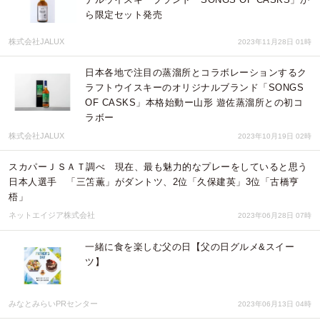
ら限定セット発売
株式会社JALUX
2023年11月28日 01時
日本各地で注目の蒸溜所とコラボレーションするク
ラフトウイスキーのオリジナルブランド「SONGS
OF CASKS」本格始動ー山形 遊佐蒸溜所との初コ
ラボー
株式会社JALUX
2023年10月19日 02時
スカパーＪＳＡＴ調べ 現在、最も魅力的なプレーをしていると思う
日本人選手 「三笘薫」がダントツ、2位「久保建英」3位「古橋亨
梧」
ネットエイジア株式会社
2023年06月28日 07時
一緒に食を楽しむ父の日【父の日グルメ&スイー
ツ】
みなとみらいPRセンター
2023年06月13日 04時