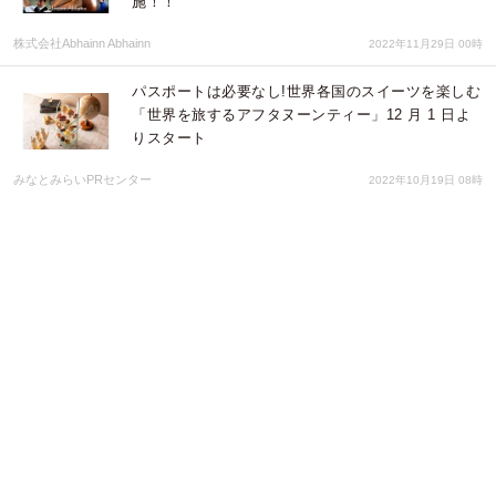
施！！
株式会社Abhainn Abhainn
2022年11月29日 00時
パスポートは必要なし!世界各国のスイーツを楽しむ
「世界を旅するアフタヌーンティー」12 月 1 日よ
りスタート
みなとみらいPRセンター
2022年10月19日 08時
［銀座のバーのバウチャー付］静かで落ち着いたバ
ーで過ごす 初めての銀座ナイトライフ
メルキュール東京銀座
2022年08月09日 05時
シルヴァー・オーク創立50周年記念～日米 夢の合
作～ イチローズ・モルトとのコラボレーション ウ
イスキー限定セット販売
株式会社JALUX
2022年08月01日 01時