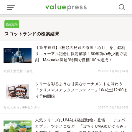
検索結果
スコットランドの検索結果
【18年熟成】2種類の秘蔵の原酒「心月」を、銘柄
リニューアル記念に限定解禁！60年前の希少瓶で復
刻、Makuake開始3時間で目標100％達成！
六調子酒造株式会社
2025年12月18日 07時
ツリーを彩るような甘美なオーナメントを味わう
「クリスマスアフタヌーンティー」10/4(土)12:00よ
り予約開始
みなとみらいPRセンター
2025年10月03日 09時
人気シリーズにUMA(未確認動物）登場！ チュパ
カブラ、ツチノコなど 「ぽちゃUMAぬいぐるみ」