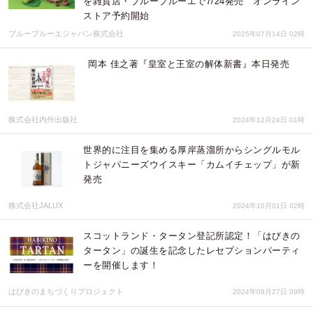
を雑貨店・ブルーブルーエで7/24発売 オンライン
ストア予約開始
ブルーブルーエジャパン株式会社
2025年07月14日 02時
岡本 佳之著『皇室と王室の解体新書』本日発売
株式会社内外出版社
2024年12月24日 01時
世界的に注目を集める厚岸蒸溜所からシングルモル
トジャパニーズウイスキー「カムイチェップ」が新
発売
株式会社JALUX
2024年10月01日 02時
スコットランド・タータン登記所認定！「はびきの
タータン」の誕生を記念したレセプションパーティ
ーを開催します！
はびきのまちづくりプロジェクト
2024年08月27日 09時