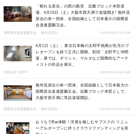
「斬れる居合」の西の殿堂 近畿ブロック本部道
場、4月15日（土）大阪市西天満で道場開き! 無外流
居合の単一団体、全国組織として日本最大の国際居
合道連盟鵬玉会。
国際居合道連盟鵬玉会 -無外流居合-
2023年04月07日 01時
4月1日（土）、東京日本橋の太郎平画廊が先月のプ
レオープンを経て正式に開廊。初回「太郎平と仲間
達」展では、ギリシャ、マルタなど国際的なアーテ
ィストの作品を展示。
有限会社 太郎平
2023年04月01日 08時
無外流居合の単一団体、全国組織として日本最大の
国際居合道連盟鵬玉会。近畿ブロック本部として、
大阪市西天満に常設道場開設。
国際居合道連盟鵬玉会 -無外流居合-
2023年03月24日 00時
おうちでBar体験！洋酒を愉しむサブスクの リニュ
ーアルオープンに伴うクラウドファンディングを実