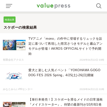
検索結果
スケボーの検索結果
TVアニメ「mono」の作中に登場するリュックを設
定に基づいて再現した雨宮さつきモデルと霧山アン
モデルが登場！AKROS OFFICIALサイトで予約開
始
有限会社アクロス
2026年04月22日 03時
愛犬と楽しむ人気イベント「YOKOHAMA GOGO
DOG FES 2026 Spring」4/25(土)-26(日)開催
みなとみらいPRセンター
2026年04月21日 01時
【単行本発売！】スケボーを滑るメイドの日常漫画
『メイドスケーター』。待望の最新刊が10月8日発