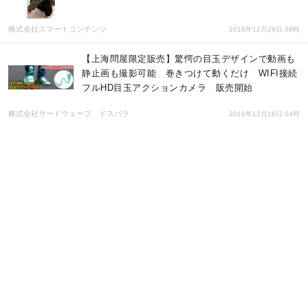
株式会社スマートコンテンツ
2018年12月26日 08時
【上海問屋限定販売】驚愕の目玉デザインで動画も
静止画も撮影可能 巻きつけて動くだけ WIFI接続
フルHD目玉アクションカメラ 販売開始
株式会社サードウェーブ ドスパラ
2016年12月16日 04時
プレミアムモンチッチに新色登場！やさしいベージ
ュカラーの毛並で10月1日新発売9月16日からカウン
トダウン動画スタート
株式会社セキグチ
2016年09月11日 23時
＜映画「野生のなまはげ」福岡公開記念 初日イベ
ント＞野生のなまはげと中洲のなまはげが夢の“狂
演”!？ ＭＣに栗田善太郎氏が決定!!
福岡子どもミュージカル
2016年07月26日 01時