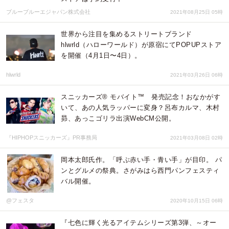
ブルーブルーエジャパン株式会社
2021年08月25日 05時
世界から注目を集めるストリートブランド
hlwrld（ハローワールド）が原宿にてPOPUPストア
を開催（4月1日〜4日）。
hlwrld
2021年03月26日 06時
スニッカーズ® モバイト™ 発売記念！おなかがす
いて、あの人気ラッパーに変身？呂布カルマ、木村
昴、あっこゴリラ出演WebCM公開。
『HIPHOPスニッカーズ』PR事務局
2021年03月08日 02時
岡本太郎氏作。「呼ぶ赤い手・青い手」が目印。 パ
ンとグルメの祭典。さがみはら西門パンフェスティ
バル開催。
@フェスタ
2020年10月15日 06時
『七色に輝く光るアイテムシリーズ第3弾、～オー