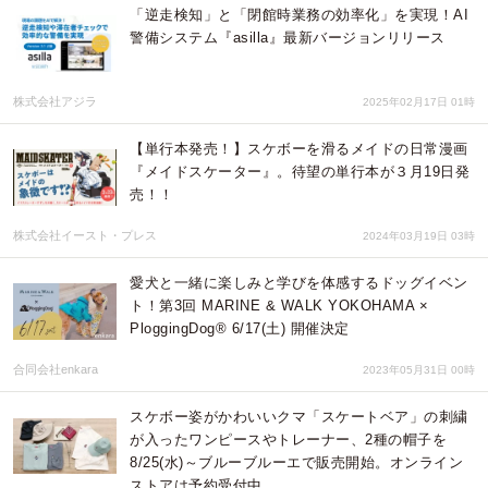
「逆走検知」と「閉館時業務の効率化」を実現！AI
警備システム『asilla』最新バージョンリリース
株式会社アジラ
2025年02月17日 01時
【単行本発売！】スケボーを滑るメイドの日常漫画
『メイドスケーター』。待望の単行本が３月19日発
売！！
株式会社イースト・プレス
2024年03月19日 03時
愛犬と一緒に楽しみと学びを体感するドッグイベン
ト！第3回 MARINE & WALK YOKOHAMA ×
PloggingDog®︎ 6/17(土) 開催決定
合同会社enkara
2023年05月31日 00時
スケボー姿がかわいいクマ「スケートベア」の刺繍
が入ったワンピースやトレーナー、2種の帽子を
8/25(水)～ブルーブルーエで販売開始。オンライン
ストアは予約受付中