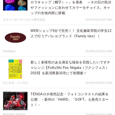
ロラキャップ（帽子）～』を発表 ～その日の気分
やファッションに合わせてカラーをチョイス。キャ
ップの生地内部に搭載
タカインターナショナル株式会社
2020年09月10日 06時
WEBショップ5分で完売！！ 文化服装学院の学生12
人で行うアパレルブランド《Family ties》！
Familyties
2019年10月24日 08時
新しく多様性のある身近な福祉を目指したいですチ
ャレンジ【FuKuShi Fes Niigata（フクシフェス）
2019】を新潟県新潟市にて初開催！
はじめる、にいがた
2019年10月08日 01時
TENGAロボ発売記念・フォトコンテストの結果を
公開 －新作の「HARD」「SOFT」も発売スター
ト！－
株式会社 TENGA
2019年04月26日 05時