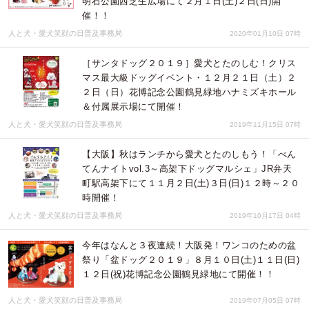
明石公園西芝生広場にて２月１日(土)２日(日)開
催！！
人と犬・愛犬笑顔の日普及事務局
2020年01月10日 07時
［サンタドッグ２０１９］愛犬とたのしむ！クリス
マス最大級ドッグイベント・１２月２１日（土）２
２日（日）花博記念公園鶴見緑地ハナミズキホール
＆付属展示場にて開催！
人と犬・愛犬笑顔の日普及事務局
2019年11月15日 07時
【大阪】秋はランチから愛犬とたのしもう！「べん
てんナイトvol.3～高架下ドッグマルシェ」JR弁天
町駅高架下にて１１月２日(土)３日(日)１２時～２０
時開催！
人と犬・愛犬笑顔の日普及事務局
2019年10月17日 04時
今年はなんと３夜連続！大阪発！ワンコのための盆
祭り「盆ドッグ２０１９」８月１０日(土)１１日(日)
１２日(祝)花博記念公園鶴見緑地にて開催！！
人と犬・愛犬笑顔の日普及事務局
2019年07月05日 07時