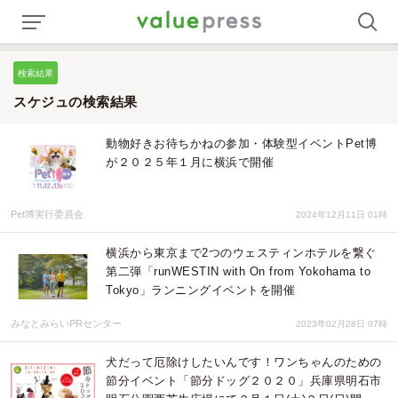
検索結果
スケジュの検索結果
動物好きお待ちかねの参加・体験型イベントPet博
が２０２５年１月に横浜で開催
Pet博実行委員会
2024年12月11日 01時
横浜から東京まで2つのウェスティンホテルを繋ぐ
第二弾「runWESTIN with On from Yokohama to
Tokyo」ランニングイベントを開催
みなとみらいPRセンター
2023年02月28日 07時
犬だって厄除けしたいんです！ワンちゃんのための
節分イベント「節分ドッグ２０２０」兵庫県明石市