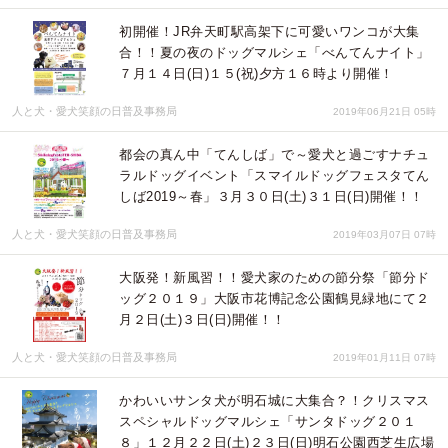
初開催！JR弁天町駅高架下に可愛いワンコが大集
合！！夏の夜のドッグマルシェ「べんてんナイト」
７月１４日(日)１５(祝)夕方１６時より開催！
人と犬・愛犬笑顔の日普及事務局
2019年06月21日 05時
都会の真ん中「てんしば」で～愛犬と過ごすナチュ
ラルドッグイベント「スマイルドッグフェスタてん
しば2019～春」３月３０日(土)３１日(日)開催！！
人と犬・愛犬笑顔の日普及事務局
2019年03月07日 07時
大阪発！新風習！！愛犬家のための節分祭「節分ド
ッグ２０１９」大阪市花博記念公園鶴見緑地にて２
月２日(土)３日(日)開催！！
人と犬・愛犬笑顔の日普及事務局
2019年01月11日 07時
かわいいサンタ犬が明石城に大集合？！クリスマス
スペシャルドッグマルシェ「サンタドッグ２０１
８」１２月２２日(土)２３日(日)明石公園西芝生広場