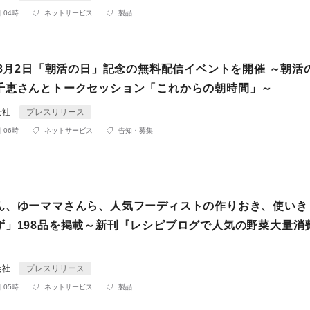
 04時
ネットサービス
製品
、8月2日「朝活の日」記念の無料配信イベントを開催 ～朝活
千恵さんとトークセッション「これからの朝時間」～
会社
プレスリリース
 06時
ネットサービス
告知・募集
ん、ゆーママさんら、人気フーディストの作りおき、使いき
ず」198品を掲載～新刊『レシピブログで人気の野菜大量消
会社
プレスリリース
 05時
ネットサービス
製品