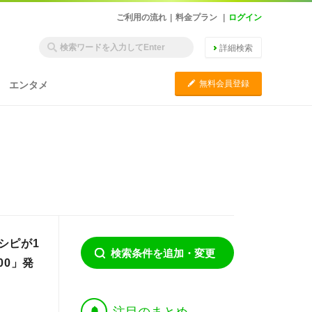
ご利用の流れ
|
料金プラン
|
ログイン
詳細検索
C
無料会員登録
エンタメ
シピが1
検索条件を追加・変更
00」発
†