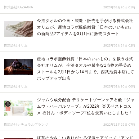
株式会社KAZAANA
2023年03月20日 01時
今治タオルの企画・製造・販売を手がける株式会社
オリムが、産地コラボ服飾雑貨「日本のいいもの」
の新商品2アイテムを3月1日に販売スタート
株式会社オリム
2023年02月24日 02時
産地コラボ服飾雑貨「日本のいいもの」を扱う株式
会社オリムが、今治タオルや希少な1点物の手染め
ストールを2月1日から14日まで、西武池袋本店にて
ポップアップ出店
株式会社オリム
2023年01月30日 00時
ジャムウ成分配合 デリケートゾーンケア石鹸『ジャ
ムウ・ハーバルソープ』が2022年 楽天ベストコス
メ 石けん・ボディソープ2位を受賞いたしました！
株式会社ナチュラルプランツ
2022年11月25日 07時
紅茶のやさしい香りがする保湿ケアグッズ「アンド