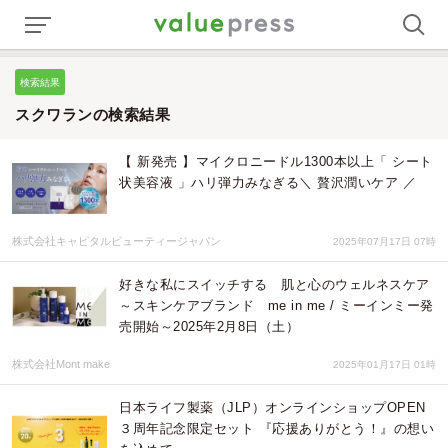
検索結果
スクワランの検索結果
【 新発売 】マイクロニードル1300本以上「 シート
状美容液 」ハリ弾力みなぎる＼ 贅沢潤いケア ／
株式会社キャピタルビューティージャパン
2025年07月17日 07時
好きな私にスイッチする 肌と心のウェルネスケア
～スキンケアブランド me in me / ミーインミー発
売開始～2025年2月8日（土）
株式会社Mont make
2025年01月17日 01時
日本ライフ製薬（JLP）オンラインショップOPEN
３周年記念限定セット 『応援ありがとう！』の想い