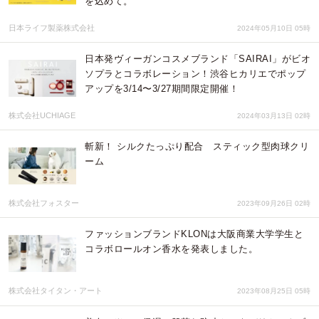
を込めて。
日本ライフ製薬株式会社
2024年05月10日 05時
日本発ヴィーガンコスメブランド「SAIRAI」がビオ
ソプラとコラボレーション！渋谷ヒカリエでポップ
アップを3/14〜3/27期間限定開催！
株式会社UCHIAGE
2024年03月13日 02時
斬新！ シルクたっぷり配合 スティック型肉球クリ
ーム
株式会社フォスター
2023年09月26日 02時
ファッションブランドKLONは大阪商業大学学生と
コラボロールオン香水を発表しました。
株式会社タイタン・アート
2023年08月25日 05時