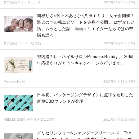
株式会社ネオナチュラル
2022年08月05日 07時
関根りさ×佐々木あさひ×八田エミリ、女子会開催！
過去のマル秘エピソードを赤裸々公開。 はずかしい
話、ムッとした話…動画クリエイターならではの苦
悩も語る
株式会社ハーバー研究所
2022年07月20日 07時
都内路面店・ネイルサロンPrincessRoadは、 20周
年応援ありがとう〜キャンペーンを行います。
PrincessRoad
2022年04月18日 08時
日本初、パッケージングデザインに点字を起用した
新規CBDブランドが登場
ABELLNESS合同会社(HEALOGY)
2022年04月12日 00時
グリセリンフリー&ジェンダーフリーコスメ「The