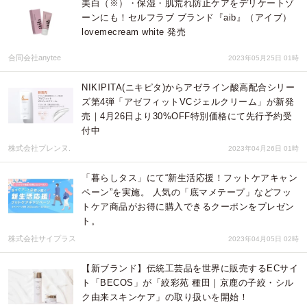
美白（※）・保湿・肌荒れ防止ケアをデリケートゾ
ーンにも！セルフラブ ブランド『aib』（アイブ）
lovemecream white 発売
合同会社anytee
2023年05月25日 01時
NIKIPITA(ニキピタ)からアゼライン酸高配合シリー
ズ第4弾「アゼフィットVCジェルクリーム」が新発
売｜4月26日より30%OFF特別価格にて先行予約受
付中
株式会社プレンヌ.
2023年04月26日 01時
「暮らしタス」にて“新生活応援！フットケアキャン
ペーン”を実施。 人気の「底マメテープ」などフッ
トケア商品がお得に購入できるクーポンをプレゼン
ト。
株式会社サイプラス
2023年04月05日 02時
【新ブランド】伝統工芸品を世界に販売するECサイ
ト「BECOS」が「絞彩苑 種田｜京鹿の子絞・シル
ク由来スキンケア」の取り扱いを開始！