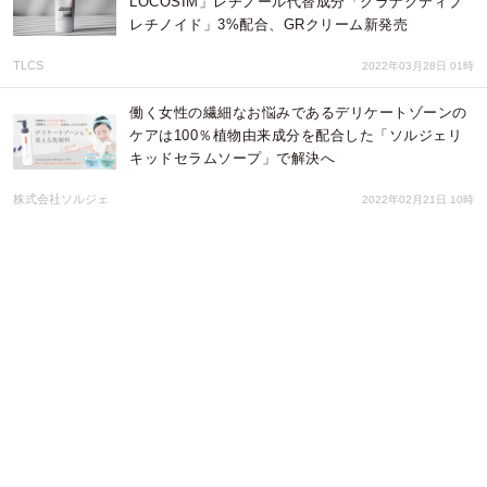
LOCOSIM」レチノール代替成分「グラナクティブ
レチノイド」3%配合、GRクリーム新発売
TLCS
2022年03月28日 01時
働く女性の繊細なお悩みであるデリケートゾーンの
ケアは100％植物由来成分を配合した「ソルジェリ
キッドセラムソープ」で解決へ
株式会社ソルジェ
2022年02月21日 10時
ペキュリア株式会社より、VIONEEシリーズ新製品
とVIONEE.PRO業務用エステ機械新登場
ペキュリア株式会社
2022年02月08日 01時
思わず共感！牛乳石鹸からやさしいエール。 摩訶不
思議な世界で描く“人生あるある”ムービー公開。メ
ッセージ誤爆、リモート会議で下だけパジャマ、結
婚式スピーチで失敗
牛乳石鹼共進社株式会社
2022年01月19日 02時