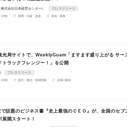
（株式会社日本経営センター）
プレスリリース
 05時
新聞・出版・放送
告知・募集
​​​​​​​​​​グアム政府観光局サイトで、WeeklyGuam「ますます盛り上がる 
トラックフレンジー！」​​を公開
局
プレスリリース
 03時
旅行・観光・地域情報
企業の動向
突破で話題のビジネス書『史上最強のＣＥＯ』が、全国のセブ
ボ展開スタート！