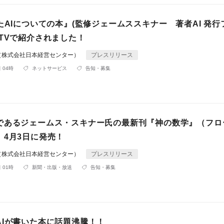
たAIについての本』(監修ジェームススキナー 著者AI 発行
がTVで紹介されました！
（株式会社日本経営センター）
プレスリリース
 04時
ネットサービス
告知・募集
であるジェームス・スキナー氏の最新刊『神の数学』（フロ
、4月3日に発売！
（株式会社日本経営センター）
プレスリリース
 01時
新聞・出版・放送
告知・募集
AIが書いた本に話題沸騰！！