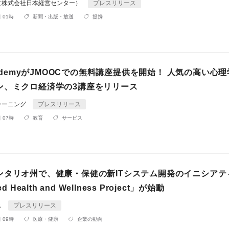
（株式会社日本経営センター）
プレスリリース
 01時
新聞・出版・放送
提携
AcademyがJMOOCでの無料講座提供を開始！ 人気の高い心
ン、ミクロ経済学の3講座をリリース
ラーニング
プレスリリース
 07時
教育
サービス
ンタリオ州で、健康・保健の新ITシステム開発のイニシアテ
d Health and Wellness Project」が始動
ス
プレスリリース
 09時
医療・健康
企業の動向