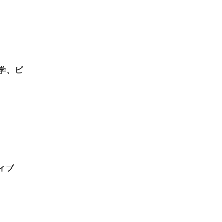
理学、ビ
ィブ