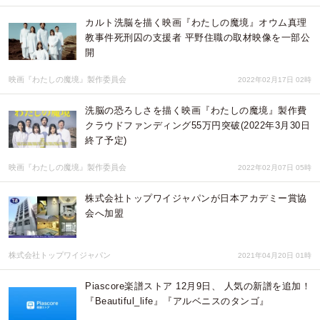
カルト洗脳を描く映画『わたしの魔境』オウム真理
教事件死刑囚の支援者 平野住職の取材映像を一部公
開
映画『わたしの魔境』製作委員会
2022年02月17日 02時
洗脳の恐ろしさを描く映画『わたしの魔境』製作費
クラウドファンディング55万円突破(2022年3月30日
終了予定)
映画『わたしの魔境』製作委員会
2022年02月07日 05時
株式会社トップワイジャパンが日本アカデミー賞協
会へ加盟
株式会社トップワイジャパン
2021年04月20日 01時
Piascore楽譜ストア 12月9日、 人気の新譜を追加！
『Beautiful_life』『アルベニスのタンゴ』