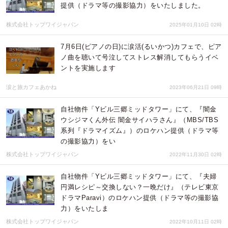
提供（ドラマ等の撮影協力）をいたしました。
株式会社トップワイジャパン
2025年01月10日 02時
7月6日(ピアノの日)に涙活(るいかつ)カフェで、ピア
ノ曲を聴いて号泣してストレス解消してもらうイベ
ントを実施します
涙と旅カフェあかね
2023年06月21日 09時
自社物件「Yビル三郷ミッドタワー」にて、『闇金
ウシジマくん外伝 闇金サイハラさん』（MBS/TBS
系列『ドラマイズム』）のロケハン提供（ドラマ等
の撮影協力）をい
株式会社トップワイジャパン
2022年11月30日 02時
自社物件「Yビル三郷ミッドタワー」にて、『夫婦
円満レシピ～交換しない？一晩だけ』（テレビ東京
ドラマParavi）のロケハン提供（ドラマ等の撮影協
力）をいたしま
株式会社トップワイジャパン
2022年10月11日 02時