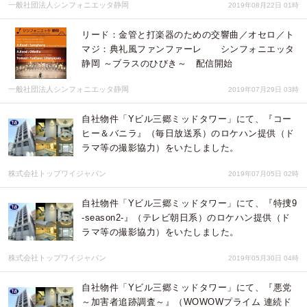
一般社団法人シンフォニエッタ静岡
2019年08月22日 01時
リード：金管と打楽器のための交響曲／オセロ／ト
マジ：典礼風ファンファーレ シンフォニエッタ
静岡 ～ブラスのひびき～ 配信開始
一般社団法人シンフォニエッタ静岡
2019年07月29日 03時
自社物件「Yビル三郷ミッドタワー」にて、『コー
ヒー＆バニラ』（毎日放送系）のロケハン提供（ド
ラマ等の撮影協力）をいたしました。
株式会社トップワイジャパン
2019年07月05日 02時
自社物件「Yビル三郷ミッドタワー」にて、『特捜9
-season2-』（テレビ朝日系）のロケハン提供（ド
ラマ等の撮影協力）をいたしました。
株式会社トップワイジャパン
2019年05月30日 04時
自社物件「Yビル三郷ミッドタワー」にて、『悪党
～加害者追跡調査～』（WOWOWプライム 連続ド