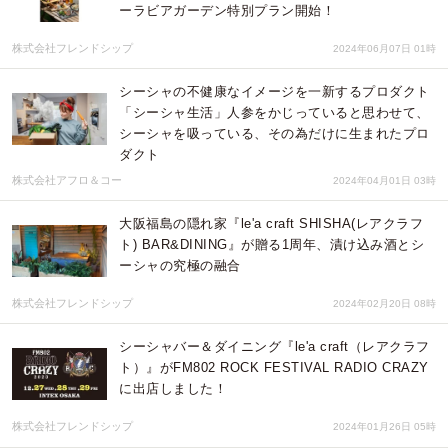
ーラビアガーデン特別プラン開始！
株式会社フレンドシップ
2024年06月07日 01時
シーシャの不健康なイメージを一新するプロダクト
「シーシャ生活」人参をかじっていると思わせて、
シーシャを吸っている、その為だけに生まれたプロ
ダクト
株式会社アフロ＆コー
2024年04月01日 03時
大阪福島の隠れ家『le'a craft SHISHA(レアクラフ
ト) BAR&DINING』が贈る1周年、漬け込み酒とシ
ーシャの究極の融合
株式会社フレンドシップ
2024年02月20日 08時
シーシャバー＆ダイニング『le'a craft（レアクラフ
ト）』がFM802 ROCK FESTIVAL RADIO CRAZY
に出店しました！
株式会社フレンドシップ
2024年01月26日 05時