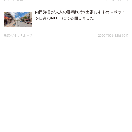
内田洋貴が大人の那覇旅行&出張おすすめスポット
を自身のNOTEにて公開しました
株式会社ラナルータ
2020年09月22日 09時
CBD製品販売サイトのCBD-Seller.netが還元率20%
のアフィリエイトキャンペーンを実施！
アドエンターグループ株式会社
2020年02月07日 05時
レビュー評価3.7以上！一夜だけの海外気分が楽しめ
る、歌舞伎町のとあるバーが熱い！
株式会社ローズクリエイト
2019年08月26日 04時
イスラム圏の娯楽シーシャ（水タバコ）の月額定額
制パス、5月27日に発売開始。初回100部の限定販