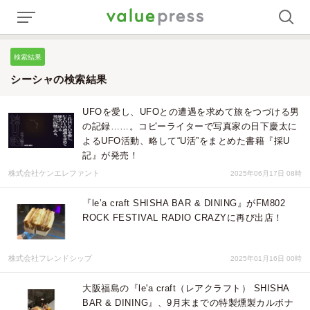
検索結果
シーシャの検索結果
UFOを愛し、UFOとの遭遇を求めて旅をつづける男
の記録……。コピーライターで写真家の日下慶太に
よるUFO活動、略して“U活”をまとめた書籍『採U
記』が発売！
株式会社ケンエレファント
2025年06月17日 08時
『le’a craft SHISHA BAR & DINING』がFM802
ROCK FESTIVAL RADIO CRAZYに再び出店！
株式会社フレンドシップ
2025年01月16日 00時
大阪福島の『le'a craft（レアクラフト） SHISHA
BAR & DINING』、9月末までの特製燻製カルボナ