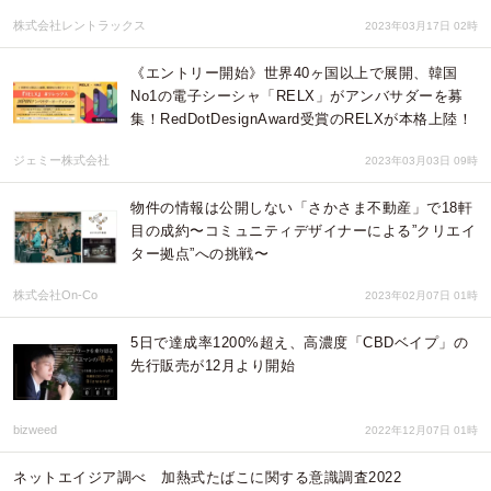
株式会社レントラックス
2023年03月17日 02時
《エントリー開始》世界40ヶ国以上で展開、韓国
No1の電子シーシャ「RELX」がアンバサダーを募
集！RedDotDesignAward受賞のRELXが本格上陸！
ジェミー株式会社
2023年03月03日 09時
物件の情報は公開しない「さかさま不動産」で18軒
目の成約〜コミュニティデザイナーによる”クリエイ
ター拠点”への挑戦〜
株式会社On-Co
2023年02月07日 01時
5日で達成率1200%超え、高濃度「CBDベイプ」の
先行販売が12月より開始
bizweed
2022年12月07日 01時
ネットエイジア調べ 加熱式たばこに関する意識調査2022