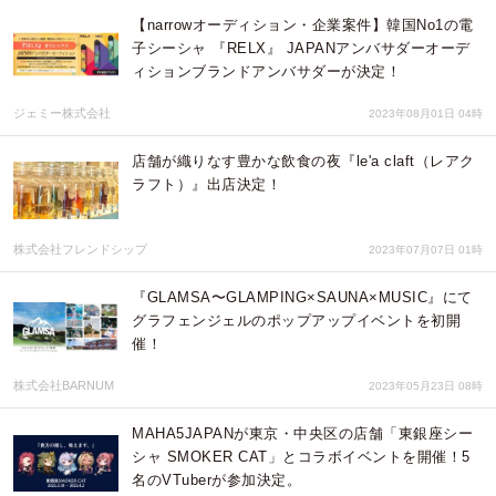
【narrowオーディション・企業案件】韓国No1の電
子シーシャ 『RELX』 JAPANアンバサダーオーデ
ィションブランドアンバサダーが決定！
ジェミー株式会社
2023年08月01日 04時
店舗が織りなす豊かな飲食の夜『le'a claft（レアク
ラフト）』出店決定！
株式会社フレンドシップ
2023年07月07日 01時
『GLAMSA〜GLAMPING×SAUNA×MUSIC』にて
グラフェンジェルのポップアップイベントを初開
催！
株式会社BARNUM
2023年05月23日 08時
MAHA5JAPANが東京・中央区の店舗「東銀座シー
シャ SMOKER CAT」とコラボイベントを開催！5
名のVTuberが参加決定。