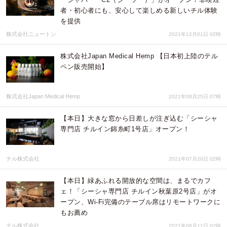
者・初心者にも、安心して楽しめる新しいチル体験
を提供
株式会社ニュートン
2021年12月01日 02時
株式会社Japan Medical Hemp 【日本初上陸のテル
ペン販売開始】
株式会社Japan Medical Hemp
2021年08月25日 07時
【本日】大きな窓から日差しが注ぎ込む「シーシャ
専門店 チルイン錦糸町1号店」オープン！
チル株式会社
2021年07月20日 02時
【本日】緑あふれる開放的な空間は、まるでカフ
ェ！「シーシャ専門店 チルイン秋葉原2号店」がオ
ープン、Wi-Fi完備のテーブル席はリモートワークに
もお薦め
チル株式会社
2021年06月11日 02時