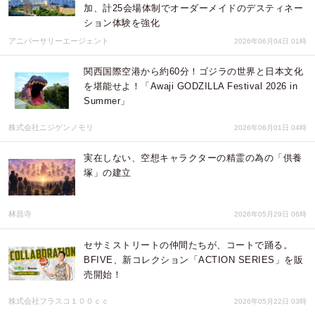
加、計25会場体制でオーダーメイドのデスティネー
ション体験を強化
アニバーサリーエージェント
2026年06月04日 01時
関西国際空港から約60分！ゴジラの世界と日本文化
を堪能せよ！「Awaji GODZILLA Festival 2026 in
Summer」
株式会社ニジゲンノモリ
2026年06月01日 04時
実在しない、空想キャラクターの精霊の為の「供養
塚」の建立
林昌寺
2026年05月29日 06時
セサミストリートの仲間たちが、コートで踊る。
BFIVE、新コレクション「ACTION SERIES」を販
売開始！
株式会社フラスコ１００ｃｃ
2026年05月22日 03時