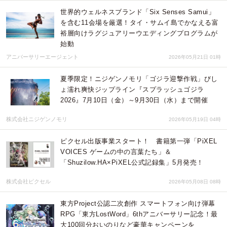
世界的ウェルネスブランド「Six Senses Samui」
を含む11会場を厳選！タイ・サムイ島でかなえる富
裕層向けラグジュアリーウエディングプログラムが
始動
アニバーサリーエージェント
2026年05月21日 01時
夏季限定！ニジゲンノモリ「ゴジラ迎撃作戦」びし
ょ濡れ爽快ジップライン『スプラッシュゴジラ
2026』7月10日（金）～9月30日（水）まで開催
株式会社ニジゲンノモリ
2026年05月19日 04時
ピクセル出版事業スタート！ 書籍第一弾「PiXEL
VOICES ゲームの中の言葉たち」＆
「Shuzilow.HA×PiXEL公式記録集」5月発売！
株式会社ピクセル
2026年05月08日 08時
東方Project公認二次創作 スマートフォン向け弾幕
RPG「東方LostWord」6thアニバーサリー記念！最
大100回分おいのりなど豪華キャンペーンを