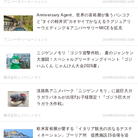
アニバーサリーエージェント
2026年06月08日 01時
Anniversary Agent、世界の富裕層が集うバンコク
と“タイの軽井沢”カオヤイでかなえるラグジュアリ
ーウエディング＆アニバーサリーMICEを拡充
アニバーサリーエージェント
2026年06月06日 01時
ニジゲンノモリ「ゴジラ迎撃作戦」 夏のジャンケン
大激闘！スペシャルグリーティングイベント『ゴジ
ハムくん じゃんけん大会2026夏』
株式会社ニジゲンノモリ
2026年06月05日 04時
淡路島アニメパーク「ニジゲンノモリ」に超巨大ガ
ラガラパネルが出現⁉お子様限定！『ゴジラ巨大ガ
ラガラ大作戦』
株式会社ニジゲンノモリ
2026年06月04日 04時
欧米富裕層が愛する「イタリア観光の次なるデステ
ィネーション」プーリア州 提携施設15会場を追