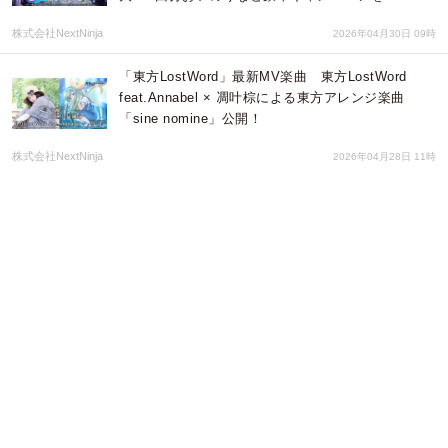
株式会社NextNinja
2026年04月30日 09時
「東方LostWord」最新MV楽曲 東方LostWord
feat.Annabel × 凋叶棕による東方アレンジ楽曲
「sine nomine」公開！
株式会社NextNinja
2026年04月28日 11時
【GALLERIA】インテル最新モバイルCPU Core
Ultra 9 プロセッサー 290HX Plus 搭載ノート
PC「NMC9L-R58-H6」販売開始
株式会社サードウェーブ GALLERIA
2026年04月24日 03時
ニジゲンノモリ「ゴジラ迎撃作戦」新デザインのア
パレルグッズが登場『オリジナル“GODZILLA”スカ
ジャン付きVIPジャーニーパス』
株式会社ニジゲンノモリ
2026年04月20日 04時
「ヨコハマフリューリングスフェスト 2026」