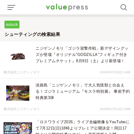
検索結果
シューティングの検索結果
ニジゲンノモリ「ゴジラ迎撃作戦」新デザイングッ
ズが登場『オリジナル“GODZILLA”フィギュア付き
プレミアムチケット』8月8日（土）より新登場！
株式会社ニジゲンノモリ
2026年07月23日 04時
淡路島「ニジゲンノモリ」で大人気怪獣と出会え
る！ゴジラミュージアム『モスラ特別展』 事前予約
特典第3弾
株式会社ニジゲンノモリ
2026年07月14日 05時
「ロスワライブ2026」ライブ全編映像をYouTubeに
て7月12日(日)18時よりプレミア公開決定！同日17