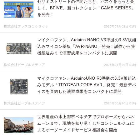
セサミストリートの仲間たちと、バスケをもっと楽
しく。BFIVE、新コレクション「GAME SERIES」
を発売！
株式会社フラスコ１００ｃｃ
2026年07月02日 01時
マイクロファン、Arduino NANO V3準拠の3.3V版組
込みマイコン基板「AVR-NANO」発売！試作から実
機組込みまで演習成果をコンパクトに展開
株式会社ピープルメディア
2026年06月29日 01時
マイクロファン、ArduinoUNO R3準拠の3.3V版組込
みモデル「TRYGEAR-CORE AVR」発売！最新デバ
イスを直結した演習成果をコンパクトに展開
株式会社ピープルメディア
2026年06月26日 01時
世界遺産の水上都市ベネチアでプロポーズからハネ
ムーンまで。現地を知り尽くしたコンシェルジュに
よるオーダーメイドサービス相談会を開始