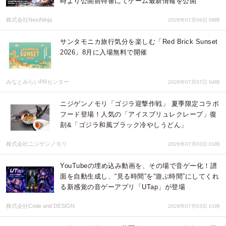
時より公開前特番にてゲーム最新情報を公開
株式会社NextNinja
2026年07月09日 09時
サンタモニカ旅行気分を楽しむ「Red Brick Sunset
2026」8月に入場無料で開催
みなとみらいPRセンター
2026年07月07日 04時
ニジゲンノモリ「ゴジラ迎撃作戦」 夏季限定コラボ
フード登場！人気の「アイスブリュレクレープ」復
刻&「ゴジラ和風ブラック冷やしうどん」
株式会社ニジゲンノモリ
2026年07月03日 01時
YouTubeの埋め込み動画を、その場で音ゲー化！譜
面を自動生成し、“見る時間”を“遊ぶ時間”にしてくれ
る新感覚の音ゲーアプリ「UTap」が登場
株式会社Code and DESIGN
2026年07月03日 01時