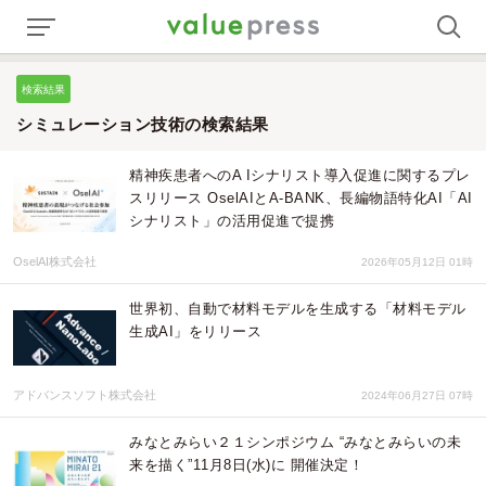
検索結果
シミュレーション技術の検索結果
精神疾患者へのA Iシナリスト導入促進に関するプレ
スリリース OselAIとA-BANK、長編物語特化AI「AI
シナリスト」の活用促進で提携
OselAI株式会社
2026年05月12日 01時
世界初、自動で材料モデルを生成する「材料モデル
生成AI」をリリース
アドバンスソフト株式会社
2024年06月27日 07時
みなとみらい２１シンポジウム “みなとみらいの未
来を描く”11月8日(水)に 開催決定！