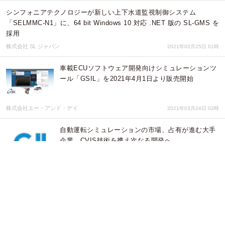
シンフォニアテクノロジーが新しい上下水道監視制御システム
「SELMMC-N1」に、64 bit Windows 10 対応 .NET 版の SL-GMS を
採用
株式会社 SL ジャパン
2021年03月25日 01時
車載ECUソフトウェア開発向けシミュレーションツ
ール「GSIL」を2021年4月1日より販売開始
株式会社エー・アンド・デイ
2021年03月24日 02時
自動運転シミュレーションの市場、占有が進む大手
企業、CVIS技術を携え次なる開発へ
株式会社グローバルインフォメーション
2020年06月15日 08時
医療シミュレーションの市場規模、2025年には37億
米ドルへ、CAGRも14.6%で成長すると予測