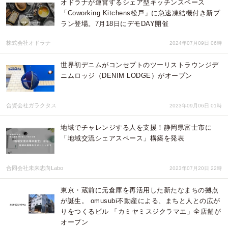
オドラナが運営するシェア型キッチンスペース
「Coworking Kitchens松戸」に急速凍結機付き新プ
ラン登場。7月18日にデモDAY開催
株式会社オドラナ
2024年07月09日 06時
世界初デニムがコンセプトのツーリストラウンジデ
ニムロッジ（DENIM LODGE）がオープン
合資会社ガラクタス
2023年09月06日 01時
地域でチャレンジする人を支援！静岡県富士市に
「地域交流シェアスペース」構築を発表
合同会社未来志向Labo
2023年07月20日 22時
東京・蔵前に元倉庫を再活用した新たなまちの拠点
が誕生。 omusubi不動産による、まちと人との広が
りをつくるビル 「カミヤミスジクラマエ」全店舗が
オープン