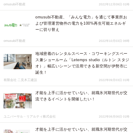
omusubi不動産
2022年12月09日 01時
omusubi不動産、「みんな電力」を通じて事業所お
よび管理運営物件の電力を100%再生可能エネルギ
ーに切り替え
omusubi不動産
2022年10月03日 06時
地域密着のレンタルスペース・コワーキングスペー
ス兼ショールーム「Letemps studio（ルトン スタジ
オ）」幅広いシーンで活用できる新空間が伊勢市に
誕生！
有限会社 二見木工建設
2022年09月03日 01時
才能を上手に活かせていない、就職氷河期世代が交
流できるイベントを開催したい！
ユニバーサル・リアルティ株式会社
2022年06月06日 01時
才能を上手に活かせていない、就職氷河期世代が交