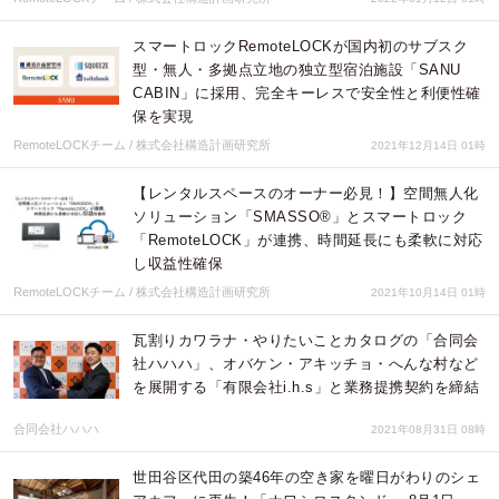
スマートロックRemoteLOCKが国内初のサブスク
型・無人・多拠点立地の独立型宿泊施設「SANU
CABIN」に採用、完全キーレスで安全性と利便性確
保を実現
RemoteLOCKチーム / 株式会社構造計画研究所
2021年12月14日 01時
【レンタルスペースのオーナー必見！】空間無人化
ソリューション「SMASSO®」とスマートロック
「RemoteLOCK」が連携、時間延長にも柔軟に対応
し収益性確保
RemoteLOCKチーム / 株式会社構造計画研究所
2021年10月14日 01時
瓦割りカワラナ・やりたいことカタログの「合同会
社ハハハ」、オバケン・アキッチョ・へんな村など
を展開する「有限会社i.h.s」と業務提携契約を締結
合同会社ハハハ
2021年08月31日 08時
世田谷区代田の築46年の空き家を曜日がわりのシェ