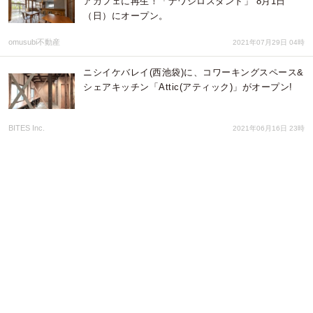
アカフェに再生！「ナワシロスタンド」 8月1日
（日）にオープン。
omusubi不動産
2021年07月29日 04時
ニシイケバレイ(⻄池袋)に、コワーキングスペース&
シェアキッチン「Attic(アティック)」がオープン!
BITES Inc.
2021年06月16日 23時
コロナ渦だから人と人をつなぐコミュニティースペ
ース オンラインから再びリアルへ。目指すは街の学
校。ワークショップ・教室・ハンドメイド作家を応
援
MGKアカデミー
2021年03月21日 22時
池袋の新拠点、「ニシイケバレイ」始動！ エリアリ
ノベーションで、“まちの家”を創ります
BITES Inc.
2020年07月23日 10時