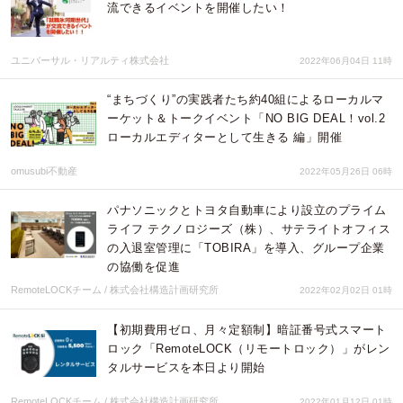
流できるイベントを開催したい！
ユニバーサル・リアルティ株式会社
2022年06月04日 11時
“まちづくり”の実践者たち約40組によるローカルマ
ーケット＆トークイベント「NO BIG DEAL！vol.2
ローカルエディターとして生きる 編」開催
omusubi不動産
2022年05月26日 06時
パナソニックとトヨタ自動車により設立のプライム
ライフ テクノロジーズ（株）、サテライトオフィス
の入退室管理に「TOBIRA」を導入、グループ企業
の協働を促進
RemoteLOCKチーム / 株式会社構造計画研究所
2022年02月02日 01時
【初期費用ゼロ、月々定額制】暗証番号式スマート
ロック「RemoteLOCK（リモートロック）」がレン
タルサービスを本日より開始
RemoteLOCKチーム / 株式会社構造計画研究所
2022年01月12日 01時