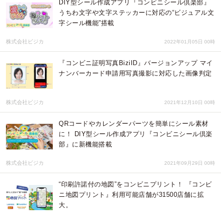
DIY型シール作成アプリ『コンビニシール倶楽部』
うちわ文字や文字ステッカーに対応の“ビジュアル文
字シール機能”搭載
株式会社ビジカ
2022年01月05日 00時
『コンビニ証明写真BiziID』バージョンアップ マイ
ナンバーカード申請用写真撮影に対応した画像判定
株式会社ビジカ
2021年12月10日 00時
QRコードやカレンダーパーツを簡単にシール素材
に！ DIY型シール作成アプリ『コンビニシール倶楽
部』に新機能搭載
株式会社ビジカ
2021年09月29日 00時
“印刷許諾付の地図”をコンビニプリント！ 『コンビ
ニ地図プリント』利用可能店舗が31500店舗に拡
大。