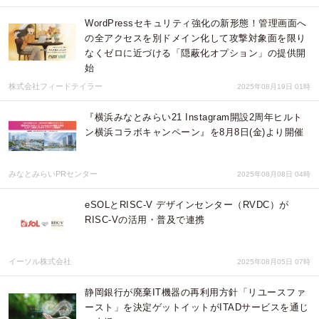
WordPressセキュリティ強化の新形態！管理画面へ
の全アクセスを別ドメイン化して攻撃対象面を限り
なくゼロに近づける「隠蔽化オプション」の提供開
始
株式会社フィードテイラー
2025年08月19日 01時
『横浜みなとみらい21 Instagram開設2周年ヒルト
ン横浜コラボキャンペーン』を8月8日(金)より開催
みなとみらいPRセンター
2025年08月08日 04時
eSOLとRISC-V デザインセンター（RVDC）が
RISC-Vの活用・普及で連携
イーソル株式会社
2025年08月05日 07時
静岡銀行が廃棄IT機器の再利用方針「リユースファ
ースト」を決定ゲットイットがITADサービスを通じ