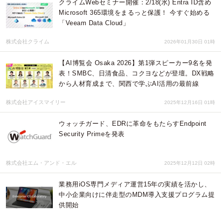
クライムWebセミナー開催：2/18(水) Entra ID含め
Microsoft 365環境をまるっと保護！ 今すぐ始める
「Veeam Data Cloud」
株式会社クライム
2026年01月30日 01時
【AI博覧会 Osaka 2026】第1弾スピーカー9名を発
表！SMBC、日清食品、コクヨなどが登壇。DX戦略
から人材育成まで、関西で学ぶAI活用の最前線
株式会社アイスマイリー
2025年12月16日 01時
ウォッチガード、EDRに革命をもたらすEndpoint
Security Primeを発表
株式会社エム・アンド・エル
2025年12月12日 02時
業務用iOS専門メディア運営15年の実績を活かし、
中小企業向けに伴走型のMDM導入支援プログラム提
供開始