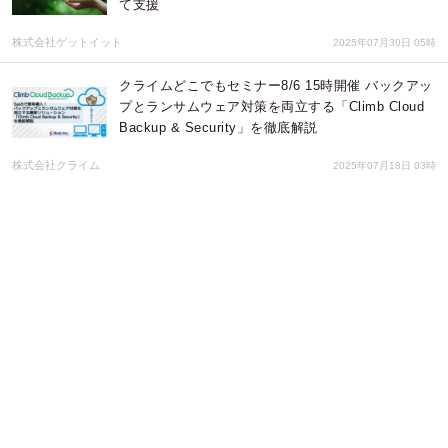
て支援
株式会社ゲットイット
2025年07月30日 05時
クライムどこでもセミナー8/6 15時開催 バックアッ
プとランサムウェア対策を両立する「Climb Cloud
Backup & Security」を徹底解説
株式会社クライム
2025年07月18日 03時
zip化して送付するだけで問い合わせフォーム付き静
的サイトを即公開 - espar form「フォームホスティ
ング」オプションの提供開始
株式会社フィードテイラー
2025年07月15日 03時
ウィンマジックがサイバーセキュリティの未来であ
るSecure Internetを紹介
ウィンマジック・ジャパン株式会社
2025年07月09日 01時