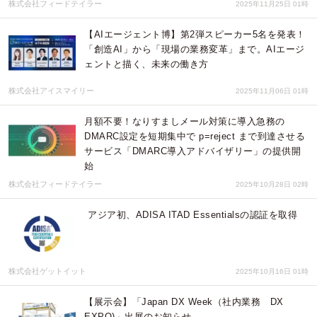
株式会社フィードテイラー
2025年11月25日 01時
【AIエージェント博】第2弾スピーカー5名を発表！
「創造AI」から「現場の業務変革」まで。AIエージ
ェントと描く、未来の働き方
株式会社アイスマイリー
2025年11月06日 01時
月額不要！なりすましメール対策に導入急務の
DMARC設定を短期集中で p=reject まで到達させる
サービス「DMARC導入アドバイザリー」の提供開
始
株式会社フィードテイラー
2025年10月28日 02時
アジア初、ADISA ITAD Essentialsの認証を取得
株式会社ゲットイット
2025年10月16日 01時
【展示会】「Japan DX Week（社内業務 DX
EXPO)」出展のお知らせ