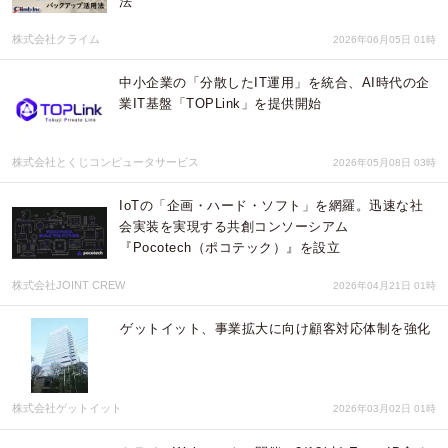
法
株式会社クライム
2026年06月05日 01時
中小企業の「分散したIT運用」を統合、AI時代の企
業IT基盤「TOPLink」を提供開始
株式会社とくじコンピュータサービス
2026年05月08日 03時
IoTの「企画・ハード・ソフト」を網羅。迅速な社
会実装を実現する共創コンソーシアム
『Pocotech（ポコテック）』を設立
株式会社JOINT CREW
2026年04月21日 01時
ゲットイット、事業拡大に向け顧客対応体制を強化
株式会社ゲットイット
2026年03月02日 01時