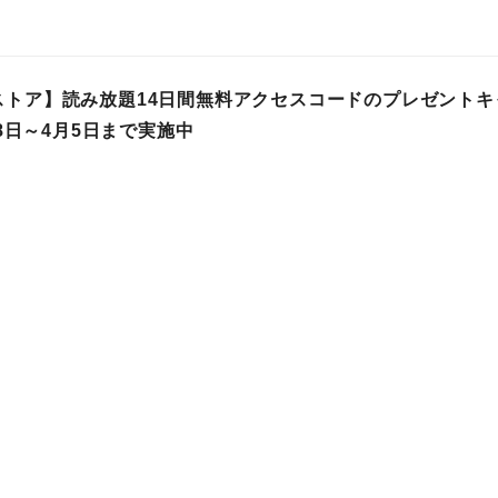
loストア】読み放題14日間無料アクセスコードのプレゼント
8日～4月5日まで実施中
プレスリリース
 01時
ネットサービス
キャンペーン
o漫画読み放題サービスが2025年下半期の人気ランキングを発表
プレスリリース
 03時
ネットサービス
キャンペーン