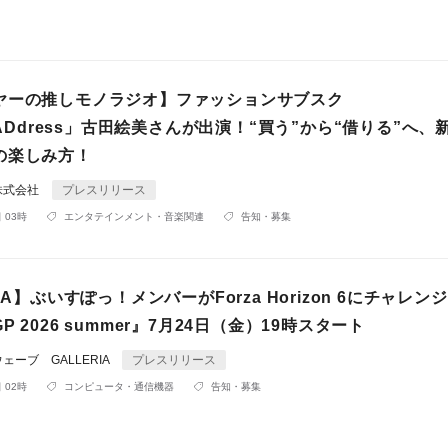
ヤーの推しモノラジオ】ファッションサブスク
erADdress」古田絵美さんが出演！“買う”から“借りる”へ、
の楽しみ方！
株式会社
プレスリリース
 03時
エンタテインメント・音楽関連
告知・募集
IA】ぶいすぽっ！メンバーがForza Horizon 6にチャレン
 2026 summer』7月24日（金）19時スタート
ーブ GALLERIA
プレスリリース
 02時
コンピュータ・通信機器
告知・募集