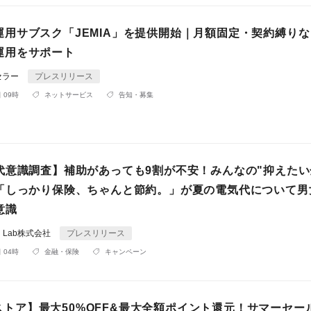
ram運用サブスク「JEMIA」を提供開始｜月額固定・契約縛り
am運用をサポート
セラー
プレスリリース
 09時
ネットサービス
告知・募集
代意識調査】補助があっても9割が不安！みんなの"抑えたい
「しっかり保険、ちゃんと節約。」が夏の電気代について男女
意識
ial Lab株式会社
プレスリリース
 04時
金融・保険
キャンペーン
loストア】最大50%OFF&最大全額ポイント還元！サマーセール