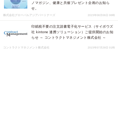
ノマガジン、健康と共催プレゼント企画のお知ら
せ。
株式会社グローバルアジアパートナーズ
2015年08月06日 06時
印紙税不要の注文請書電子化サービス（サイボウズ
社 kintone 連携ソリューション）ご提供開始のお知
らせ ～ コントラクトマネジメント株式会社 ～
コントラクトマネジメント株式会社
2015年07月29日 01時
【アメリカNo.1】便秘でお悩みの方へ「Squatty
Potty」（洋式トイレ用足置き台）共催プレゼント企
画のお知らせ。
株式会社グローバルアジアパートナーズ
2015年07月25日 02時
【アメリカNo.1】便秘でお悩みの方へ「Squatty
Potty」（洋式トイレ用足置き台）共催プレゼント企
画のお知らせ。
株式会社グローバルアジアパートナーズ
2015年07月20日 01時