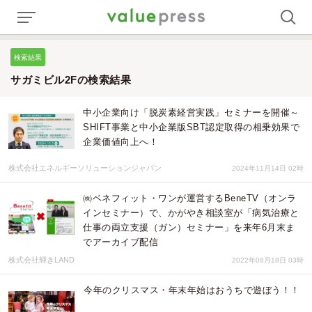
検索結果
サガミビル2Fの検索結果
中小企業向け「脱炭素経営実践」セミナーを開催～
SHIFT事業と中小企業版SBT認定取得の相乗効果で
企業価値向上へ！
株式会社エネルギーソリューションジャパン
2024年11月14日 02時
㈱ベネフィット・ワンが運営するBeneTV（オンラ
インセミナー）で、かがやき相談室が「病気治療と
仕事の両立支援（ガン）セミナー」を来年6月末ま
でアーカイブ配信
株式会社輝きLAND
2022年08月18日 03時
今年のクリスマス・年末年始はおうちで遊ぼう！！