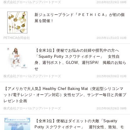
株式会社グローバルアジアパートナーズ
2016年02月29日 08時
新ジュエリーブランド『ＰＥＴＨＩＣＡ』が初の個
展を開催！
PETHICA合同会社
2015年11月10日 01時
【全米1位】便秘でお悩みの妊婦や授乳中の方へ
「Squatty Potty スクワティポティー」 女性自
身、週刊ポスト、GLOW、週刊SPA! 掲載のお知ら
せ
株式会社グローバルアジアパートナーズ
2015年09月09日 01時
【アメリカで大人気】Healthy Chef Baking Mat（突起型シリコンマ
ット/電子レンジ・オーブン対応）女性セブン、サンデー毎日と共催プ
レゼント企画
株式会社グローバルアジアパートナーズ
2015年08月29日 08時
【全米1位】便秘はダイエットの大敵「Squatty
Potty スクワティポティー」 週刊女性、致知、モ