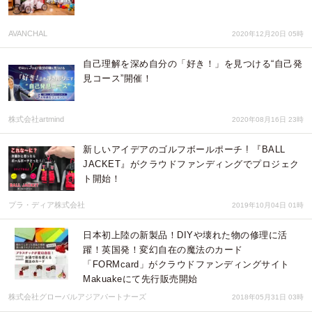
AVANCHAL
2020年12月20日 05時
自己理解を深め自分の「好き！」を見つける“自己発
見コース”開催！
株式会社artmind
2020年08月16日 23時
新しいアイデアのゴルフボールポーチ ! 『BALL
JACKET』がクラウドファンディングでプロジェク
ト開始！
プラ・ディア株式会社
2019年10月04日 01時
日本初上陸の新製品！DIYや壊れた物の修理に活
躍！英国発！変幻自在の魔法のカード
「FORMcard」がクラウドファンディングサイト
Makuakeにて先行販売開始
株式会社グローバルアジアパートナーズ
2018年05月31日 03時