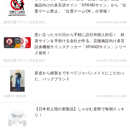
施設向けの多言語サイン「XPANDサイン」から「位
置ゲーム禁止」「位置ゲームOK」が登場！
銀座交通デザイン社合資会社
2016年09月26日 03時
思い立ったその日から手軽に訪日外国人対応！ 鉄
道サインを手掛ける会社が作る、店舗施設向け多言
語多機能サインステッカー「XPANDサイン」シリー
ズ発売！
銀座交通デザイン社合資会社
2016年07月21日 03時
原皮から縫製まですべてジャパンメイドにこだわっ
た、バッグブランド
SIMPLE SENSE
2016年05月17日 03時
【日本初上陸の新製品】しゃがむ姿勢で毎朝スッキ
リ！