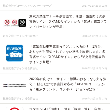
株式会社グローバルアジアパートナーズ
2017年11月28日 01時
東京の禁煙マナーを多言語で。店舗・施設向けの多
言語サイン「XPANDサイン」から「禁煙」東京ブラ
ンドバージョンが登場！
銀座交通デザイン社合資会社
2016年11月21日 07時
「電気自動車充電器ってどこにあるの？」1万台も
ありながら認知されていない状況を改善します。多
言語サイン「XPANDサイン」からEV充電設備表示
サインが登場！
銀座交通デザイン社合資会社
2016年10月18日 04時
2020年に向けて、サイン・標識のおもてなし力を強
化！ 貼るだけで多言語対応の「XPANDコード」か
ら「東京ブランド」コラボバージョンが登場！
銀座交通デザイン社合資会社
2016年10月13日 07時
ポケモンGO「お断り」派も「歓迎」派も。店舗・