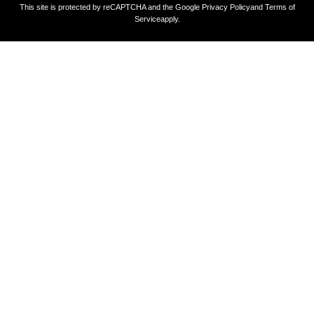
This site is protected by reCAPTCHA and the Google
Privacy Policy
and
Terms of
Service
apply.