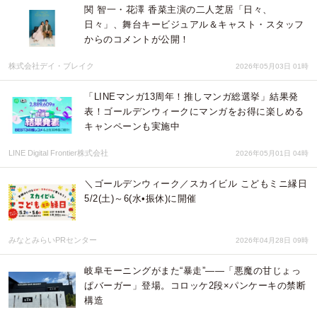
関 智一・花澤 香菜主演の二人芝居「日々、
日々」、舞台キービジュアル＆キャスト・スタッフ
からのコメントが公開！
株式会社デイ・ブレイク
2026年05月03日 01時
「LINEマンガ13周年！推しマンガ総選挙」結果発
表！ゴールデンウィークにマンガをお得に楽しめる
キャンペーンも実施中
LINE Digital Frontier株式会社
2026年05月01日 04時
＼ゴールデンウィーク／スカイビル こどもミニ縁日
5/2(土)～6(水•振休)に開催
みなとみらいPRセンター
2026年04月28日 09時
岐阜モーニングがまた“暴走”――「悪魔の甘じょっ
ぱバーガー」登場。コロッケ2段×パンケーキの禁断
構造