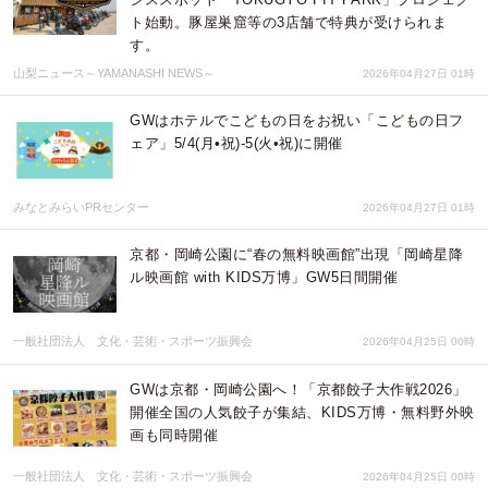
ト始動。豚屋巣窟等の3店舗で特典が受けられま
す。
山梨ニュース～YAMANASHI NEWS～
2026年04月27日 01時
GWはホテルでこどもの日をお祝い「こどもの日フ
ェア」5/4(月•祝)-5(火•祝)に開催
みなとみらいPRセンター
2026年04月27日 01時
京都・岡崎公園に“春の無料映画館”出現「岡崎星降
ル映画館 with KIDS万博」GW5日間開催
一般社団法人 文化・芸術・スポーツ振興会
2026年04月25日 00時
GWは京都・岡崎公園へ！「京都餃子大作戦2026」
開催全国の人気餃子が集結、KIDS万博・無料野外映
画も同時開催
一般社団法人 文化・芸術・スポーツ振興会
2026年04月25日 00時