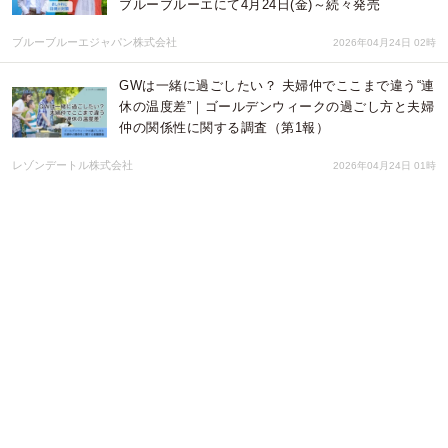
ブルーブルーエにて4月24日(金)～続々発売
ブルーブルーエジャパン株式会社
2026年04月24日 02時
GWは一緒に過ごしたい？ 夫婦仲でここまで違う“連
休の温度差”｜ゴールデンウィークの過ごし方と夫婦
仲の関係性に関する調査（第1報）
レゾンデートル株式会社
2026年04月24日 01時
第１弾は花で彩られた横浜を巡る「フラワークルー
ズ」新プロモーション「フラワージャックジャーニ
ー」が4/26(日)スタート
みなとみらいPRセンター
2026年04月23日 06時
【GWの時間を、もっと心地よく】JAPANNEXTが
Amazon.co.jp限定で、最大30%オフとなる「ゴール
デンウィークセール」を4月23日(木)より開催！
株式会社JAPANNEXT
2026年04月23日 03時