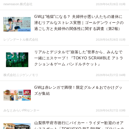
newreason.株式会社
2026年04月28日 01時
GWは“地獄”になる？ 夫婦仲が悪い人たちの連休に
潜むリアルなストレス実態｜ゴールデンウィークの
過ごし方と夫婦仲の関係性に関する調査（第2報）
レゾンデートル株式会社
2026年04月28日 01時
リアルとデジタルで“崩落した”世界から、みんなで
一緒にエスケープ！『TOKYO SCRAMBLE アトラ
クション＆ゲーム バンドルチケット』
株式会社ニジゲンノモリ
2026年04月27日 04時
GWは赤レンガで満喫！限定グルメ＆おでかけグッ
ズが集結
みなとみらいPRセンター
2026年04月27日 03時
山梨県甲府市徳行にバイカー・ライダー歓迎のオア
シススポット「TOKUGYO PIT PARK」プロジェク