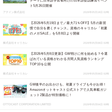
テーマに日本語学習者向けの日本語会話練習イベン
ト5月26日開催
アテイン株式会社
2026年05月18日 02時
【2026年5月19日まで／最大71％OFF】5月の新習
慣で自分を磨くチャンス。資格のキャリカレ「初夏
のメガSALE」を5月8日より開催
株式会社キャリカレ
2026年05月08日 02時
【2026年5月8日更新】GW明けに何を始める？今選
ばれている資格がわかる月間人気資格ランキング
TOP10を公開
株式会社キャリカレ
2026年05月08日 02時
GW後半のお出かけも、初夏ドライブも今がお得！
Amazonオットキャスト公式ストアで人気車載ガジ
ェット2製品が特別価格に！
OTTOCAST CORPORATION LIMITED
2026年05月04日 00時