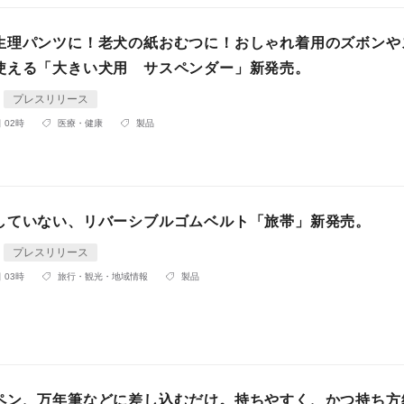
生理パンツに！老犬の紙おむつに！おしゃれ着用のズボンや
使える「大きい犬用 サスペンダー」新発売。
プレスリリース
 02時
医療・健康
製品
していない、リバーシブルゴムベルト「旅帯」新発売。
プレスリリース
 03時
旅行・観光・地域情報
製品
ペン、万年筆などに差し込むだけ。持ちやすく、かつ持ち方