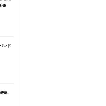
新発
バンド
発売。