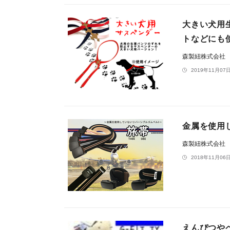
大きい犬用
トなどにも
森製紐株式会社
2019年11月07日
金属を使用
森製紐株式会社
2018年11月06日
えんぴつや