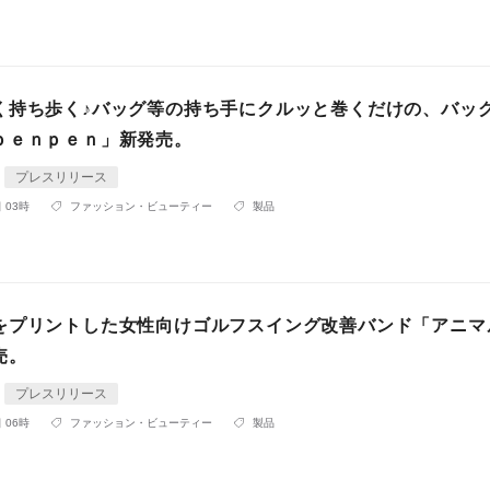
く持ち歩く♪バッグ等の持ち手にクルッと巻くだけの、バッ
ｐｅｎｐｅｎ」新発売。
プレスリリース
 03時
ファッション・ビューティー
製品
をプリントした女性向けゴルフスイング改善バンド「アニマ
売。
プレスリリース
 06時
ファッション・ビューティー
製品