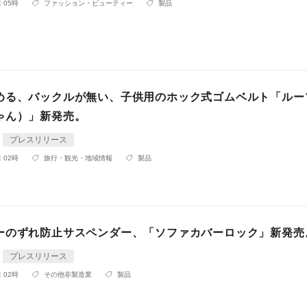
 05時
ファッション・ビューティー
製品
める、バックルが無い、子供用のホック式ゴムベルト「ルー
ゃん）」新発売。
プレスリリース
 02時
旅行・観光・地域情報
製品
ーのずれ防止サスペンダー、「ソファカバーロック」新発売
プレスリリース
 02時
その他非製造業
製品