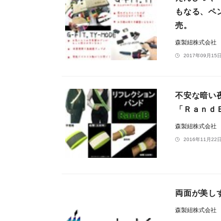
もなる、ペング
売。
森製紐株式会社
2017年09月15日
不安な暗い
「Ｒａｎｄ
森製紐株式会社
2016年11月22日
両面が美し
森製紐株式会社