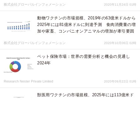
株式会社グローバルインフォメーション
2020年11月24日 01時
動物ワクチンの市場規模、2019年の63億米ドルから
2025年には81億米ドルに到達予測 食肉消費量の増
加や家畜、コンパニオンアニマルの増加が牽引要因
株式会社グローバルインフォメーション
2020年10月06日 02時
ペット保険市場：世界の需要分析と機会の見通し
2024年
Research Nester Private Limited
2020年09月22日 01時
獣医用ワクチンの市場規模、2025年には113億米ド
ルへ、CAGR7.2%で成長すると予測
株式会社グローバルインフォメーション
2020年06月03日 08時
ワンコとの出会いからその後のワンコライフに寄り
添う ワンコライフメディア「ワンコnowa」が