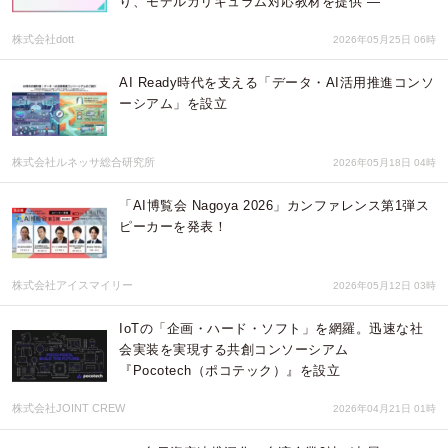
り、モデルカリキュラム対応教材を提供 ―
株式会社dott
2026年05月25日 06時
AI Ready時代を支える「データ・AI活用推進コンソ
ーシアム」を設立
株式会社ルネッサ総合研究所
2026年05月18日 04時
「AI博覧会 Nagoya 2026」カンファレンス第1弾ス
ピーカーを発表！
株式会社アイスマイリー
2026年05月12日 03時
IoTの「企画・ハード・ソフト」を網羅。迅速な社
会実装を実現する共創コンソーシアム
『Pocotech（ポコテック）』を設立
株式会社JOINT CREW
2026年04月21日 01時