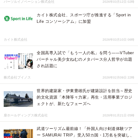
パーソルイノベーション株式会社
2026年03月12日 02時
カイト株式会社、スポーツ庁が推進する「Sport in
Life コンソーシアム」に加盟
カイト株式会社
2026年03月10日 06時
全国高専入試で「もう一人の私」を問う――VTuber
バーチャル美少女ねむのメタバース分人哲学が出題
され話題に
株式会社ブイノス
2026年02月09日 22時
世界的建築家・伊東豊雄氏が建築設計を担当～歴史
的文化資源「本陣等々力家」再生・活用事業プロジ
ェクトが、新たなフェーズへ
扉ホールディングス株式会社
2026年01月21日 05時
武道ツーリズム最前線！「外国人向け剣道体験ツア
ー SAMURAI TRIP」受入50カ国・1万名を突破し、