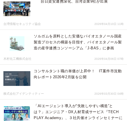
台日資安連携深化、台湾企業9社が出展
台湾情報セキュリティ協会
2026年04月10日 11時
ソルガムを原料とした安価なバイオエタノール国産
製造プロセスの構築を目指す、バイオエタノール製
造の産学連携コンソーシアム「J-BAS」に参画
木村化工機株式会社
2026年04月06日 07時
コンサルタント職の単価が上昇中！ IT案件市況動
向レポート2026年2月版を公開
株式会社アイデンティティー
2026年03月30日 04時
「AIエージェント導入が“失敗しやすい構造”と
は？」エンジニア・DX人材育成サービス『TECH
PLAY Academy』、３社共催オンラインセミナーに