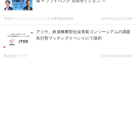
環 × ソフトバンク 共同セッション ―
宇宙サービスイノベーションラボ事業協同組合
2025年10月11日 03時
アジラ、鉄道横断型社会実装コンソーシアムの課題
先行型マッチングイベントにて採択
株式会社アジラ
2025年10月09日 06時
「AI駆動開発コンソーシアム」設立のお知らせ 〜
日本企業の競争力強化に向け、生成AIを前提とした
新しい開発スタイルを推進 〜
AI駆動開発コンソーシアム
2025年10月01日 02時
株式会社MAKE A CHANGE、「AI駆動開発コンソ
ーシアム」を共同設立
株式会社MAKE A CHANGE
2025年10月01日 01時