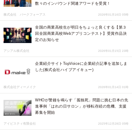
数々のインバウンド関連アワードを受賞！
株式会社 パークフォーアス
2026年01月16日 05時
全国の商業高校生が明日をちょっと良くする【第３
回全国商業高校Webアプリコンテスト】受賞作品決
定のお知らせ
アシアル株式会社
2026年01月15日 23時
企業紹介サイトTopVoiceに企業紹介記事を追加しま
した(株式会社ハイブアイキュー)
株式会社ディーメイク
2026年01月14日 01時
WHOが警鐘を鳴らす「孤独死」問題に挑む日本の先
進事例「はれの日サロン」が移転存続の危機、支援
募集を開始
アイビスティ有限会社
2025年12月28日 05時