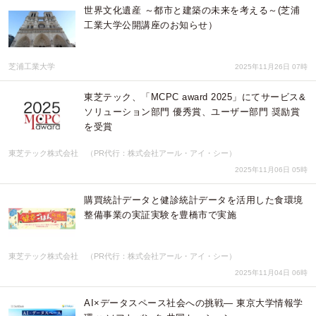
世界文化遺産 ～都市と建築の未来を考える～(芝浦
工業大学公開講座のお知らせ）
芝浦工業大学
2025年11月26日 07時
東芝テック、「MCPC award 2025」にてサービス&
ソリューション部門 優秀賞、ユーザー部門 奨励賞
を受賞
東芝テック株式会社 （PR代行：株式会社アール・アイ・シー）
2025年11月06日 05時
購買統計データと健診統計データを活用した食環境
整備事業の実証実験を豊橋市で実施
東芝テック株式会社 （PR代行：株式会社アール・アイ・シー）
2025年11月04日 06時
AI×データスペース社会への挑戦― 東京大学情報学