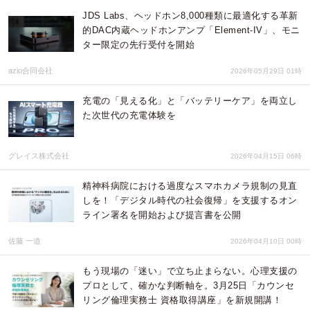
JDS Labs、ヘッドホン8,000種類に最適化する革新
的DAC内蔵ヘッドホンアンプ「Element-IV」、モニ
ター限定の先行受付を開始
azio合同会社
2026年05月29日 01時
充電の「見える化」と「バッテリーケア」を両立し
た次世代の充電体験を
グレイス株式会社
2026年04月15日 06時
精神科病院における過度なスマホカメラ規制の見直
しを！「デジタル時代の社会復帰」を支援するオン
ライン署名を開始および提言書を公開
佐藤 一道
2026年04月10日 00時
もう現場の「迷い」で立ち止まらない。心理支援の
プロとして、確かな判断軸を。3月25日「カウンセ
リング倫理実務士 資格取得講座」を新規開講！