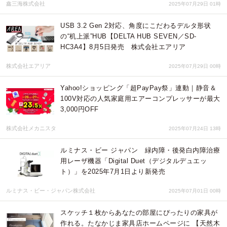
鑫三海株式会社
2025年07月29日 01時
USB 3.2 Gen 2対応、角度にこだわるデルタ形状
の“机上派”HUB【DELTA HUB SEVEN／SD-
HC3A4】8月5日発売 株式会社エアリア
株式会社エアリア
2025年07月29日 00時
Yahoo!ショッピング「超PayPay祭」連動｜静音＆
100V対応の人気家庭用エアーコンプレッサーが最大
3,000円OFF
株式会社メカニスタ
2025年07月24日 13時
ルミナス・ビー ジャパン 緑内障・後発白内障治療
用レーザ機器「Digital Duet（デジタルデュエッ
ト）」を2025年7月1日より新発売
ルミナス・ビー・ジャパン株式会社
2025年07月01日 00時
スケッチ１枚からあなたの部屋にぴったりの家具が
作れる。たなかじま家具店ホームページに 【天然木