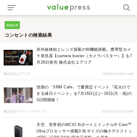
検索結果
コンセントの検索結果
赤外線検知とレンズ探索のW機能搭載。携帯型カメ
ラ発見器【camera buster（カメラバスター）】を7
月29日発売 株式会社エアリア
株式会社エアリア
2026年07月28日 01時
池袋の「SRM Cafe」で夏限定イベント『花火ので
きる縁日イベント』を7月18日(土)～20日(月・祝)の
3日間開催！
株式会社マイティークラフト
2026年07月16日 00時
天空、世界初のMCIO 8iポートとインテル® Core™
Ultraプロセッサー搭載0.9Lサイズの極小デスクトッ