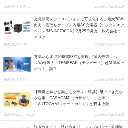
株式会社キャリカレ
2026年03月25日 02時
充電状況をアニメーションで可視化する、最大70W
出力・巻取りケーブル内蔵AC充電器【デジタルエア
ベロス/MS-AC70CCA】2月25日発売 株式会社エ
アリア
株式会社エアリア
2026年02月19日 23時
電気いらずで10時間83℃を実現。“国内最強レベ
ル”の保温力『TEMPEAK（テンピーク）超保温卓上
ポット』誕生
株式会社アトラス
2025年12月05日 09時
【環境と学びを楽しむクラフト玩具】紙でできた小
さな家「CASAGAMI（カサガミ）」と車
「AUTOGAMI（オートガミ）」が日本上陸
株式会社エスオーエル
2025年11月25日 01時
注ぎやすくて、洗いやすい。シンプルなのに多機能