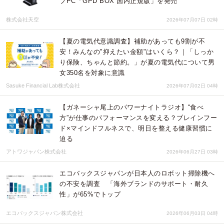
プPC「GPD BOX 国内正規版」を発売
株式会社天空
2026年07月07日 02時
【夏の電気代意識調査】補助があっても9割が不
安！みんなの"抑えたい金額"はいくら？｜「しっか
り保険、ちゃんと節約。」が夏の電気代について男
女350名を対象に意識
Sasuke Financial Lab株式会社
2026年07月02日 04時
【ガネーシャ尾上のパワーナイトラジオ】“食べ
方”が仕事のパフォーマンスを変える？ブレインフー
ド×マインドフルネスで、明日を整える健康習慣に
迫る
アトワジャパン株式会社
2026年06月27日 03時
エコバックスジャパンが日本人のロボット掃除機へ
の不安を調査 「海外ブランドのサポート・耐久
性」が65%でトップ
エコバックスジャパン株式会社
2026年06月03日 04時