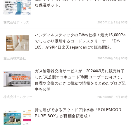
な保温ポット。
株式会社アトラス
2025年11月21日 06時
ハンディ＆スティックの2Way仕様！最大15,000Pa
でしっかり吸引するコードレスクリーナー「DY-
105」が9月4日楽天zepancarにて販売開始。
鑫三海株式会社
2025年09月08日 05時
ガス給湯器交換サービスが、2024年3月に販売終了
した“東芝製エコキュート”利用ユーザーに向けて、
修理や交換のときに役立つ情報をまとめたブログ記
事を公開
株式会社エムディー
2025年08月07日 06時
持ち運びできるアウトドア浄水器「SOLEMOOD
PURE BOX」が目標金額達成！