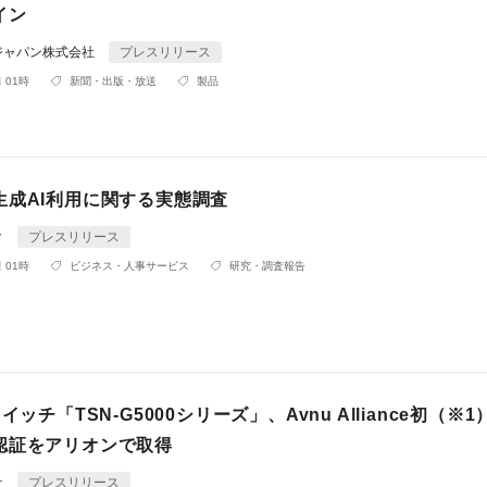
イン
ジャパン株式会社
プレスリリース
 01時
新聞・出版・放送
製品
生成AI利用に関する実態調査
ク
プレスリリース
 01時
ビジネス・人事サービス
研究・調査報告
イッチ「TSN-G5000シリーズ」、Avnu Alliance初（※
認証をアリオンで取得
社
プレスリリース