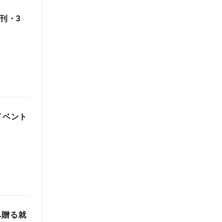
刊・3
イベント
へ贈る就