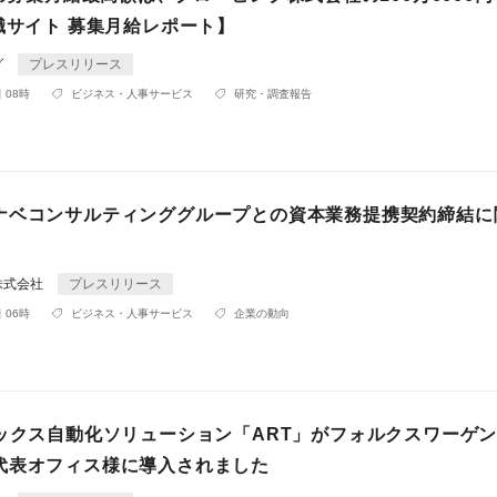
職サイト 募集月給レポート】
グ
プレスリリース
 08時
ビジネス・人事サービス
研究・調査報告
ナベコンサルティンググループとの資本業務提携契約締結に
株式会社
プレスリリース
 06時
ビジネス・人事サービス
企業の動向
ィックス自動化ソリューション「ART」がフォルクスワーゲン
代表オフィス様に導入されました