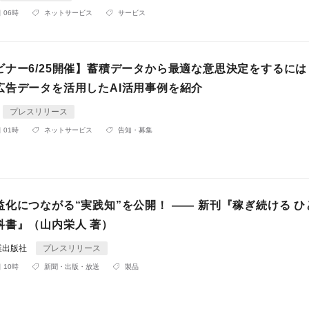
 06時
ネットサービス
サービス
ビナー6/25開催】蓄積データから最適な意思決定をするには
広告データを活用したAI活用事例を紹介
プレスリリース
 01時
ネットサービス
告知・募集
化につながる“実践知”を公開！ —— 新刊『稼ぎ続ける ひ
科書』（山内栄人 著）
業出版社
プレスリリース
 10時
新聞・出版・放送
製品