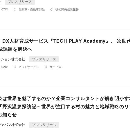
社
プレスリリース
 07時
自動車・自動車部品
技術開発成果報告
DX人材育成サービス『TECH PLAY Academy』、 次世
育成課題を解決へ
ーション株式会社
プレスリリース
 02時
ネットサービス
サービス
泉は世界を魅了するのか？企業コンサルタントが解き明かす
『野沢温泉探訪記～世界が注目する村の魅力と地域戦略のリ
お知らせ
ジャパン株式会社
プレスリリース