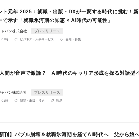
ント元年 2025：就職・出版・DXが一変する時代に挑む！新
で示す「就職氷河期の知恵 × AI時代の可能性」
ジャパン株式会社
プレスリリース
 01時
ビジネス・人事サービス
告知・募集
Tと人間が音声で激論？ AI時代のキャリア形成を探る対話型
ジャパン株式会社
プレスリリース
 01時
新聞・出版・放送
製品
3日新刊】バブル崩壊＆就職氷河期を経てAI時代へ―父から娘