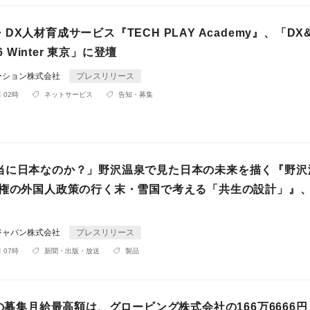
DX人材育成サービス『TECH PLAY Academy』、「DX&
26 Winter 東京」に登壇
ーション株式会社
プレスリリース
 02時
ネットサービス
告知・募集
当に日本なのか？」野沢温泉で見た日本の未来を描く『野沢
権の外国人政策の行く末・雪国で考える「共生の設計」』、Ki
ジャパン株式会社
プレスリリース
 07時
新聞・出版・放送
製品
月の募集月給最高額は、グロービング株式会社の166万6666円【