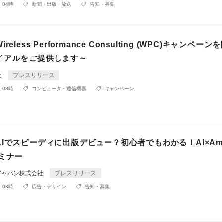
 04時
新聞・出版・放送
告知・募集
eless Performance Consulting (WPC)キャンペー
イアルをご提供します～
社
プレスリリース
 08時
コンピュータ・通信機器
キャンペーン
Iでスピーディに出版デビュー？初心者でもわかる！AI×Ama
ミナー
ジャパン株式会社
プレスリリース
 03時
広告・デザイン
告知・募集