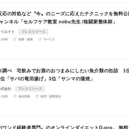
反応の対処など〝今〟のニーズに応えたテクニックを無料公
eチャンネル「セルフケア教室 nobu先生 /格闘家整体師」
クリエイト
プレスリリース
 04時
医療・健康
サービス
ロ調べ 宅飲みでお酒のおつまみにしたい魚介類の缶詰 1
2位「サバの竜田揚げ」3位「サンマの蒲焼」
株式会社
プレスリリース
 03時
食品関連
研究・調査報告
バウンド経験者専門〟のオンラインダイエットD-pro。 無