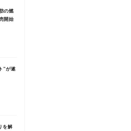
肪の燃
売開始
ト”が遂
りを解