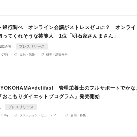
ト銀行調べ オンライン会議がストレスゼロに？ オンライ
切ってくれそうな芸能人 1位「明石家さんまさん」
株式会社
プレスリリース
 07時
金融・保険
研究・調査報告
T YOKOHAMA×delifas! 管理栄養士のフルサポートでか
「おこもりダイエットプログラム」発売開始
た
プレスリリース
 01時
ファッション・ビューティー
告知・募集