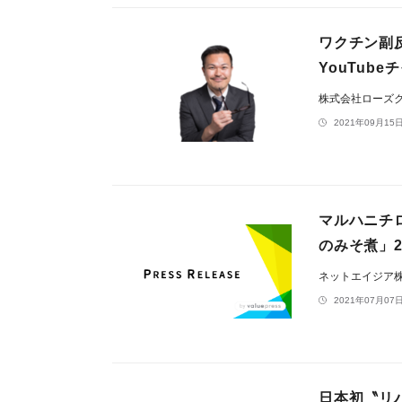
ワクチン副
YouTub
株式会社ローズ
2021年09月15日
マルハニチ
のみそ煮」
ネットエイジア
2021年07月07日
日本初〝リ