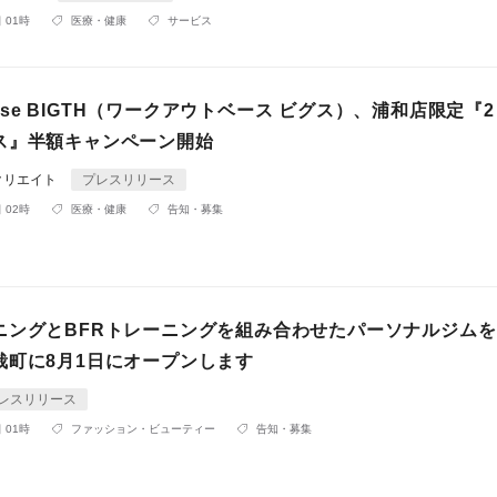
 01時
医療・健康
サービス
t base BIGTH（ワークアウトベース ビグス）、浦和店限定『
ス』半額キャンペーン開始
クリエイト
プレスリリース
 02時
医療・健康
告知・募集
ニングとBFRトレーニングを組み合わせたパーソナルジム
栽町に8月1日にオープンします
レスリリース
 01時
ファッション・ビューティー
告知・募集