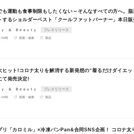
でも運動も食事制限もしたくない～そんなすべての方へ。脂
トするショルダーベスト「クールファットバーナー」本日販
ｄｙ ＆ Ｂｅａｕｔｙ
プレスリリース
 04時
医療・健康
製品
大ヒット!コロナ太りを解消する新発想の“着るだけダイエッ
にて発売決定!
ｄｙ ＆ Ｂｅａｕｔｙ
プレスリリース
 04時
医療・健康
製品
リ「カロミル」×冷凍パンPan&合同SNS企画！ コロナ太