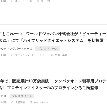
 01時
ネットサービス
サービス
にもこれ一つ！ワールドジャパン株式会社が「ビューティー
2021」にて「ハイブリッドダイエットシステム」を初披露
サルティングパートナーズ
プレスリリース
 01時
ファッション・ビューティー
告知・募集
周年で、販売累計10万袋突破！ タンパクオトメ朝専用プロテ
気！ プロテインマイスター®のプロテインひろこ氏監修
ービス
プレスリリース
 06時
食品関連
キャンペーン