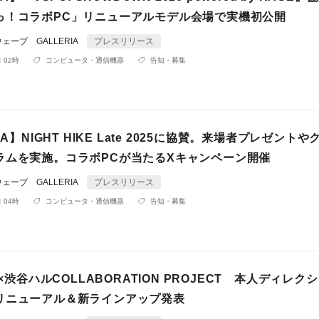
っ！コラボPC」リニューアルモデル会場で実機初公開
ーブ GALLERIA
プレスリリース
 02時
コンピュータ・通信機器
告知・募集
IA】NIGHT HIKE Late 2025に協賛。来場者プレゼント
ラムを実施。コラボPCが当たるXキャンペーン開催
ーブ GALLERIA
プレスリリース
 04時
コンピュータ・通信機器
告知・募集
A×渋谷ハルCOLLABORATION PROJECT 本人ディレク
リニューアル＆新ラインアップ発表