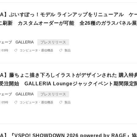
RIA】ぶいすぽっ！モデル ラインアップをリニューアル ケ
に刷新 カスタムオーダーが可能 全26種のガラスパネル
ーブ GALLERIA
プレスリリース
 03時
コンピュータ・通信機器
製品
RIA】藤ちょこ描き下ろしイラストがデザインされた 購入特
受注開始 GALLERIA Loungeジャックイベント期間限定
ーブ GALLERIA
プレスリリース
 05時
コンピュータ・通信機器
製品
IA】『VSPO! SHOWDOWN 2026 powered by RAGE