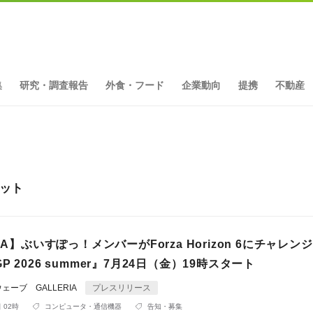
集
研究・調査報告
外食・フード
企業動向
提携
不動産
ヒット
IA】ぶいすぽっ！メンバーがForza Horizon 6にチャレン
 2026 summer』7月24日（金）19時スタート
ーブ GALLERIA
プレスリリース
 02時
コンピュータ・通信機器
告知・募集