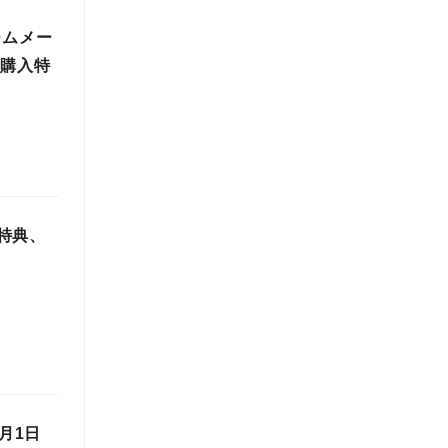
ームメー
の購入特
者特典、
月1日