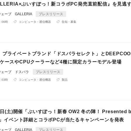
LLERIA×ぶいすぽっ！新コラボPC発売直前配信』を見逃
ーブ GALLERIA
プレスリリース
 06時
コンピュータ・通信機器
告知・募集
】プライベートブランド「ドスパラセレクト」とDEEPCOO
CケースやCPUクーラーなど4種に限定カラーモデル登場
ウェーブ ドスパラ
プレスリリース
 03時
コンピュータ・通信機器
製品
7日(土)開催「ぶいすぽっ！新春 OW2 冬の陣！ Presented b
IA」イベント詳細とコラボPCが当たるキャンペーンを発表
ーブ GALLERIA
プレスリリース