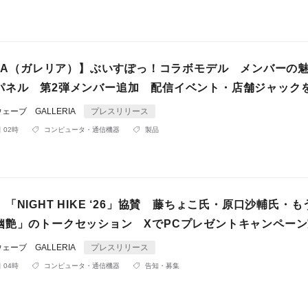
ERIA（ガレリア）】ぶいすぽっ！コラボモデル メンバーの
パネル 第2弾メンバー追加 配信イベント・店舗ジャック
ーブ GALLERIA
プレスリリース
 02時
コンピュータ・通信機器
製品
「NIGHT HIKE ‘26」協賛 藤ちょこ氏・原口沙輔氏・
幽艶」のトークセッション XでPCプレゼントキャンペー
ーブ GALLERIA
プレスリリース
 04時
コンピュータ・通信機器
告知・募集