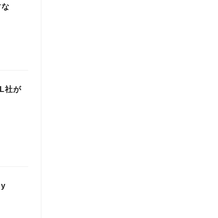
すな
L社が
y