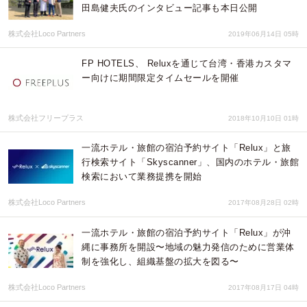
田島健夫氏のインタビュー記事も本日公開
株式会社Loco Partners
2019年06月14日 05時
FP HOTELS、 Reluxを通じて台湾・香港カスタマ
ー向けに期間限定タイムセールを開催
株式会社フリープラス
2018年10月10日 01時
一流ホテル・旅館の宿泊予約サイト「Relux」と旅
行検索サイト「Skyscanner」、国内のホテル・旅館
検索において業務提携を開始
株式会社Loco Partners
2017年08月28日 02時
一流ホテル・旅館の宿泊予約サイト「Relux」が沖
縄に事務所を開設〜地域の魅力発信のために営業体
制を強化し、組織基盤の拡大を図る〜
株式会社Loco Partners
2017年08月17日 04時