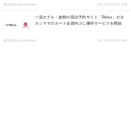
株式会社Loco Partners
2017年05月25日 07時
一流ホテル・旅館の宿泊予約サイト「Relux」がタ
カシマヤのカード会員向けに優待サービスを開始
株式会社Loco Partners
2017年05月15日 04時
Reluxが旅行メディア「Relux Magazine」をアプリ
化〜旅にまつわる日本の魅力をより身近に感じ、楽
しい時間を演出〜
株式会社Loco Partners
2017年04月03日 06時
宿泊予約サイト「Relux」が韓国市場に本格進出〜
韓国初、宿泊予約の比較サイト「Allstay」と業務提
携を開始〜
株式会社Loco Partners
2017年03月27日 01時
一流旅館・ホテルの宿泊予約サイト「Relux」が ク