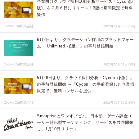
企業向けクラウド採用活動分析サービス「Cycon(β
版)」を７月６日にリリース！β版は期間限定で無料
提供
Crown Cat株式会社
2020年07月06日 01時
6月2日より、グラデーション採用のプラットフォー
ム 「Unlimited（β版）」の事前登録開始
Crown Cat株式会社
2020年06月02日 00時
5月26日より、クラウド採用分析「Cycon（β版）」
の事前登録開始 ～「Cycon」の事前登録した企業様
限定で、無料コンサルを提供～
Crown Cat株式会社
2020年05月26日 00時
Smarpriseとワンオブゼム、日本初「ゲーム課金ユ
ーザー特化型マーケティング」サービスを共同開発
し、1月10日リリース