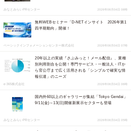
みなとみらいPRセンター
2026年08月04日 08時
無料WEBセミナー「D-NETインサイト 2026年第1
四半期動向」開催！
ベーシックインフォメーションセンター株式会社
2026年08月04日 07時
20年以上の実績『さぶみっと！メール配信』、業種
別利用割合を公開！専門サービス・一般法人・ITか
ら官公庁まで広く活用される「シンプルで確実な情
報伝達」のニーズ
e-365株式会社
2026年08月04日 06時
国内外60以上のギャラリーが集結「Tokyo Gendai」
9/11(金)～13(日)開催新展示セクターも登場
みなとみらいPRセンター
2026年08月04日 05時