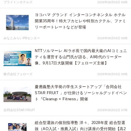
ブライトンホテルズ
2026年08月03日 04時
ヨコハマ グランド インターコンチネンタル ホテル
開業35周年！特大フカヒレや特別カクテル、ファミ
リーポートレートなどが登場
みなとみらいPRセンター
2026年08月03日 02時
NTTソルマーレ AIラボ長で国内最大級のAIコミュニ
ティを運営する山門氏が語る、AI時代のリーダー
像。9月17日大阪開催【フェローズ主催】
株式会社フェローズ
2026年08月03日 00時
慶應義塾大学発の学生スタートアップ「合同会社
STAR FRUIT 」が仕掛けるソーシャルグッドイベン
ト『Cleanup × Fitness』開催
合同会社STAR FRUIT
2026年08月02日 07時
総合型選抜の個別指導塾 洋々、2028年度 総合型選
抜（AO入試・推薦入試）向け講座の受付開始【高2