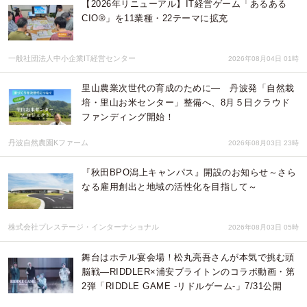
【2026年リニューアル】IT経営ゲーム「あるある
CIO®」を11業種・22テーマに拡充
一般社団法人中小企業IT経営センター
2026年08月04日 01時
里山農業次世代の育成のために— 丹波発「自然栽
培・里山お米センター」整備へ、8月５日クラウド
ファンディング開始！
丹波自然農園Kファーム
2026年08月03日 23時
『秋田BPO潟上キャンパス』開設のお知らせ～さら
なる雇用創出と地域の活性化を目指して～
株式会社プレステージ・インターナショナル
2026年08月03日 05時
舞台はホテル宴会場！松丸亮吾さんが本気で挑む頭
脳戦—RIDDLER×浦安ブライトンのコラボ動画・第
2弾「RIDDLE GAME -リドルゲーム-」7/31公開