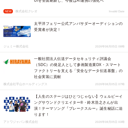
UIを全面刷新し、今後はAI連携の強化へ
株式会社クレオ
NEW
Invalid Date
太平洋フェリー公式アンバサダーオーディションの
受賞者が決定！
ジェミー株式会社
2026年08月05日 08時
一般社団法人伝送データセキュリティ評議会
（SDC）の発足人として参画製造業DX・スマート
ファクトリーを支える「安全なデータ伝送基盤」の
社会実装に貢献
株式会社平山ホールディングス
2026年08月05日 07時
【人生のステージはひとつじゃない】ウェルビーイ
ングサウンドクリエイター®・鈴木浩之さんが出
演！テーマソング『ブレークスルー』誕生秘話に迫
ります！
アトワジャパン株式会社
2026年08月05日 03時