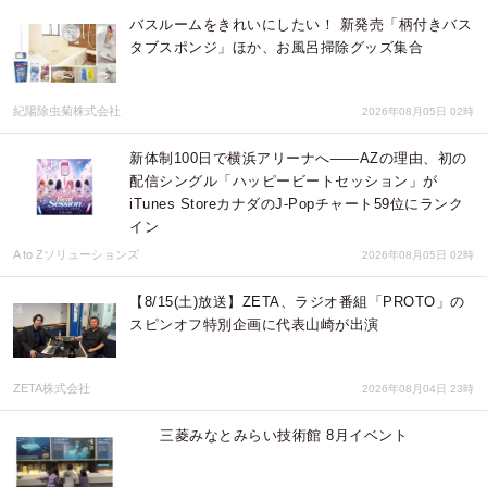
バスルームをきれいにしたい！ 新発売「柄付きバス
タブスポンジ」ほか、お風呂掃除グッズ集合
紀陽除虫菊株式会社
2026年08月05日 02時
新体制100日で横浜アリーナへ――AZの理由、初の
配信シングル「ハッピービートセッション」が
iTunes StoreカナダのJ-Popチャート59位にランク
イン
A to Zソリューションズ
2026年08月05日 02時
【8/15(土)放送】ZETA、ラジオ番組「PROTO」の
スピンオフ特別企画に代表山崎が出演
ZETA株式会社
2026年08月04日 23時
三菱みなとみらい技術館 8月イベント