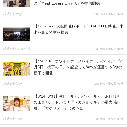
の「Meat Lovers Only K」を提供開始
株式会社favy
2025年04月04日 04時
【CorpTouch大阪開催レポート】U-FINOと共催、未
来を創る体験を提供
株式会社みらい共創
2025年04月02日 08時
【4/4~4/6】ホワイトホースハイボールが45円！「4
月5日・横丁の日」を記念してfavyが運営する5つの
横丁で開催
株式会社favy
2025年04月02日 00時
【3/24~3/31】生ビールとハイボールが、お値段そ
のまま1リットルに！「メガジョッキ」が最大6割
引。『サケリスト』うめきた
株式会社favy
2025年03月24日 01時