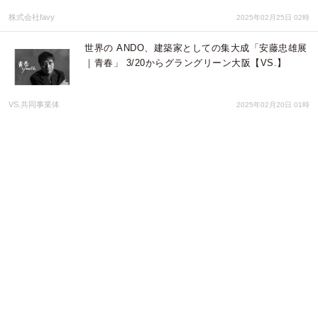
株式会社favy
2025年02月25日 02時
世界の ANDO、建築家としての集大成「安藤忠雄展
｜青春」 3/20からグラングリーン大阪【VS.】
VS.共同事業体
2025年02月20日 01時
話題のハンバーガー「切ったやつ」を食べて能登を
応援『BRISK STAND UMEDA』が「能登半島復興
応援キャンペーン」に参加決定
株式会社favy
2025年02月13日 05時
【うめきた】食べて復興支援『re:Dine 大阪』にて
2/10より「能登半島復興応援キャンペーン」開催。
売上の一部を義援金に
株式会社favy
2025年02月06日 01時
チョコレート香る紅茶のラテが登場。2月3日より