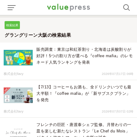
検索結果
グラングリーン大阪の検索結果
販売調査：東京は和紅茶割り・北海道は炭酸割りが
好評！5つの割り方が選べる『coffee mafia』のレモ
ネード人気ランキングを発表
株式会社favy
2026年07月17日 06時
【7/13】コーヒーもお酒も、全ドリンクいつでも最
大半額！『coffee mafia』が「新サブスクプラン」
を発売
株式会社favy
2026年07月07日 02時
フレンチの巨匠・唐渡泰シェフ監修。月替わりの一
皿を楽しむ新たなレストラン「Le Chef du Mois」