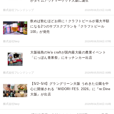
がタイムアウトマーケット大阪に誕生
株式会社フレンドシップ
2026年06月15日 01時
飲めば飲むほどお得に！クラフトビールが最大半額
になる2つのサブスクプランを『クラフトビール
100』が発売
株式会社favy
2026年06月09日 07時
大阪福島のle'a craftが国内最大級の農業イベント
「にっぽん青果祭」にキッチンカー出店
株式会社フレンドシップ
2026年05月05日 00時
【5/2~5/4】グラングリーン大阪 うめきた公園を中
心に開催される「MIDORI FES. 2026」に『re:Dine
大阪』が出店
株式会社favy
2026年04月30日 01時