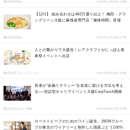
株式会社favy
2025年12月03日 03時
【12/1】 組み合わせは460万通り以上！ 梅田・グラ
ングリーン大阪に麻辣湯専門店『麻辣時間』登場
株式会社favy
2025年11月28日 07時
人との繋がりで大盛況！レアクラフトがにっぽん青
果祭イベントへ出店
株式会社フレンドシップ
2025年09月26日 05時
若者が“金融リテラシー”を友達に届ける方法を考え
る──対話型キャリアイベント大阪CorpTouch開催
株式会社みらい共創
2025年08月12日 01時
ローストビーフのためのワイン誕生。29ONグルー
プが東京のワイナリーと制作した国産ぶどう100%