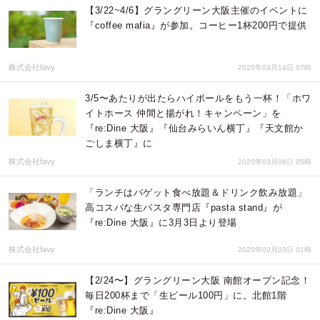
【3/22~4/6】グラングリーン大阪主催のイベントに
『coffee mafia』が参加。コーヒー1杯200円で提供
株式会社favy
2025年03月14日 07時
3/5〜あたりが出たらハイボールをもう一杯！「ホワ
イトホース 仲間と揚がれ！キャンペーン」を
『re:Dine 大阪』『仙台みらいん横丁』『天文館か
ごしま横丁』に
株式会社favy
2025年03月06日 05時
「ランチはバゲット食べ放題＆ドリンク飲み放題」
高コスパな生パスタ専門店『pasta stand』が
『re:Dine 大阪』に3月3日より登場
株式会社favy
2025年03月03日 01時
【2/24〜】グラングリーン大阪 南館オープン記念！
毎日200杯まで「生ビール100円」に。北館1階
『re:Dine 大阪』