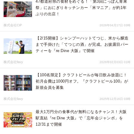
47都道府県の食材をめぐる！「第3回にっぽん青果
祭」におにぎりキッチンカー「米マニア」が約1年
ぶりの出店！
株式会社CiP
2026年04月17日 03時
【2/15開催】シャンプーハットてつじ、米から醸造
まで手掛けた「てつじの酒」が完成。お披露目パー
ティーを『re:Dine 大阪』で開催
株式会社favy
2026年02月03日 01時
【100名限定】クラフトビールが毎日飲み放題に！
初月会費は1000円オフ。『クラフトビール100』が
新規会員を募集
株式会社favy
2025年12月16日 03時
最大1万円分の食事代が無料になるチャンス！大阪
駅直結『re:Dine 大阪』で「忘年会ジャンボ」を
12/31まで開催