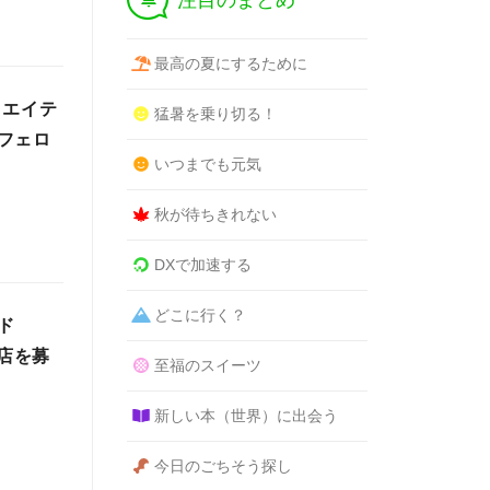
注目のまとめ
最高の夏にするために
リエイテ
猛暑を乗り切る！
フェロ
いつまでも元気
秋が待ちきれない
DXで加速する
どこに行く？
ド
力店を募
至福のスイーツ
新しい本（世界）に出会う
今日のごちそう探し