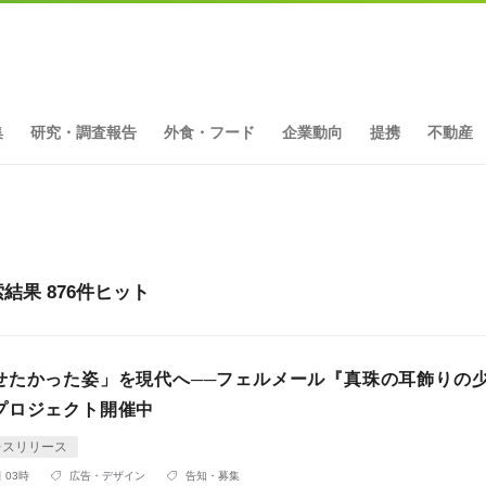
集
研究・調査報告
外食・フード
企業動向
提携
不動産
果 876件ヒット
せたかった姿」を現代へ──フェルメール『真珠の耳飾りの
プロジェクト開催中
レスリリース
 03時
広告・デザイン
告知・募集