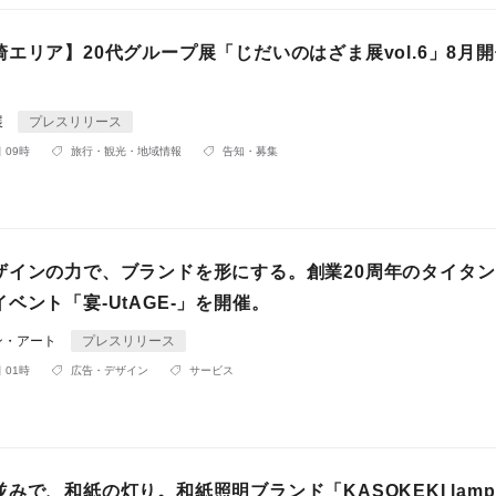
エリア】20代グループ展「じだいのはざま展vol.6」8月
展
プレスリリース
 09時
旅行・観光・地域情報
告知・募集
ザインの力で、ブランドを形にする。創業20周年のタイタ
ベント「宴-UtAGE-」を開催。
ン・アート
プレスリリース
 01時
広告・デザイン
サービス
みで、和紙の灯り。和紙照明ブランド「KASOKEKI lam