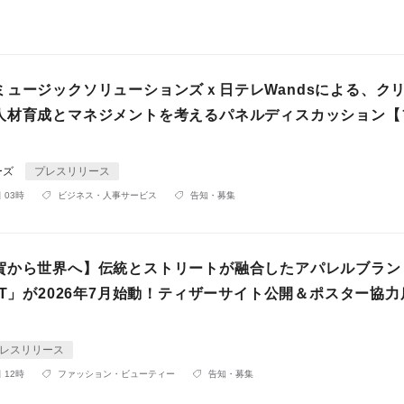
ミュージックソリューションズｘ日テレWandsによる、ク
人材育成とマネジメントを考えるパネルディスカッション【
ーズ
プレスリリース
 03時
ビジネス・人事サービス
告知・募集
賀から世界へ】伝統とストリートが融合したアパレルブラン
RT」が2026年7月始動！ティザーサイト公開＆ポスター協
レスリリース
 12時
ファッション・ビューティー
告知・募集