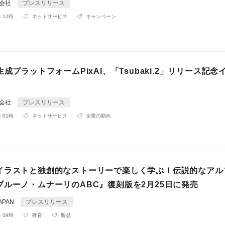
式会社
プレスリリース
 12時
ネットサービス
キャンペーン
生成プラットフォームPixAI、「Tsubaki.2」リリース記念
式会社
プレスリリース
 01時
ネットサービス
企業の動向
イラストと独創的なストーリーで楽しく学ぶ！伝説的なアル
ブルーノ・ムナーリのABC』復刻版を2月25日に発売
APAN
プレスリリース
 09時
教育
製品