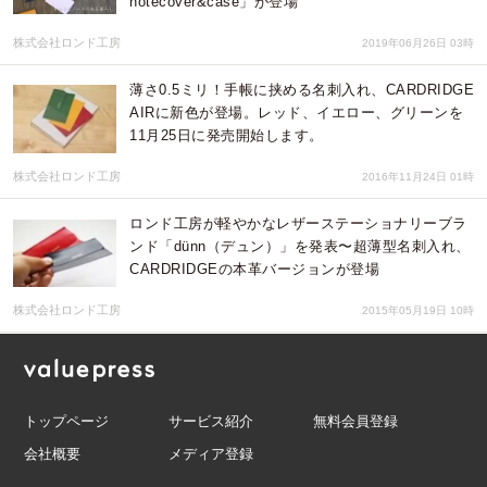
notecover&case」が登場
株式会社ロンド工房
2019年06月26日 03時
薄さ0.5ミリ！手帳に挟める名刺入れ、CARDRIDGE
AIRに新色が登場。レッド、イエロー、グリーンを
11月25日に発売開始します。
株式会社ロンド工房
2016年11月24日 01時
ロンド工房が軽やかなレザーステーショナリーブラ
ンド「dünn（デュン）」を発表〜超薄型名刺入れ、
CARDRIDGEの本革バージョンが登場
株式会社ロンド工房
2015年05月19日 10時
トップページ
サービス紹介
無料会員登録
会社概要
メディア登録