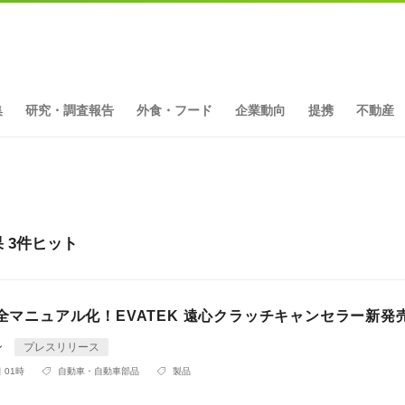
集
研究・調査報告
外食・フード
企業動向
提携
不動産
 3件ヒット
完全マニュアル化！EVATEK 遠心クラッチキャンセラー新発
ン
プレスリリース
 01時
自動車・自動車部品
製品