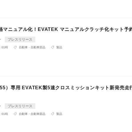
本格マニュアル化！EVATEK マニュアルクラッチ化キット予
ン
プレスリリース
 01時
自動車・自動車部品
製品
JA55）専用 EVATEK製5速クロスミッションキット新発売走
ン
プレスリリース
 01時
自動車・自動車部品
製品