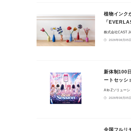
植物インク
「EVERL
株式会社CAST J
2026年08月05日
新体制10
ートセッショ
A to Zソリュー
2026年08月05日
全国フルリ