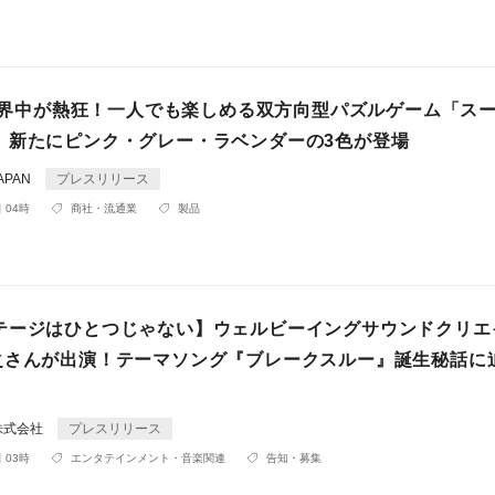
kで世界中が熱狂！一人でも楽しめる双方向型パズルゲーム「ス
、新たにピンク・グレー・ラベンダーの3色が登場
APAN
プレスリリース
 04時
商社・流通業
製品
テージはひとつじゃない】ウェルビーイングサウンドクリエ
之さんが出演！テーマソング『ブレークスルー』誕生秘話に
株式会社
プレスリリース
 03時
エンタテインメント・音楽関連
告知・募集