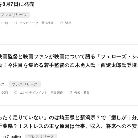
を8月7日に発売
プレスリリース
 02時
コンピュータ・通信機器
製品
映画監督と映画ファンが映画について語る「フェローズ・シ
動！今注目を集める若手監督の乙木勇人氏・西遼太郎氏登壇
ーズ
プレスリリース
 00時
エンタテインメント・音楽関連
告知・募集
ったく足りていない」のは埼玉県と新潟県？で「癒しが十分
千葉県？！ストレスの主な原因は仕事、収入、将来への不安
on Creative
プレスリリース