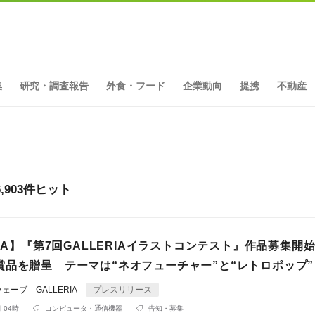
集
研究・調査報告
外食・フード
企業動向
提携
不動産
903件ヒット
RIA】『第7回GALLERIAイラストコンテスト』作品募集開
賞品を贈呈 テーマは“ネオフューチャー”と“レトロポップ”
ーブ GALLERIA
プレスリリース
 04時
コンピュータ・通信機器
告知・募集