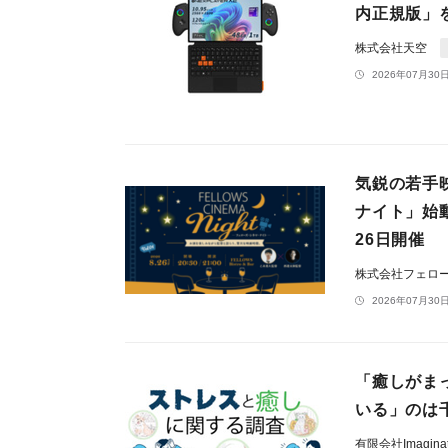
内正規版」
株式会社天空
2026年07月30日
気鋭の若手
ナイト」始
26日開催
株式会社フェロ
2026年07月30日
「癒しがま
いる」のは
有限会社Imaginati