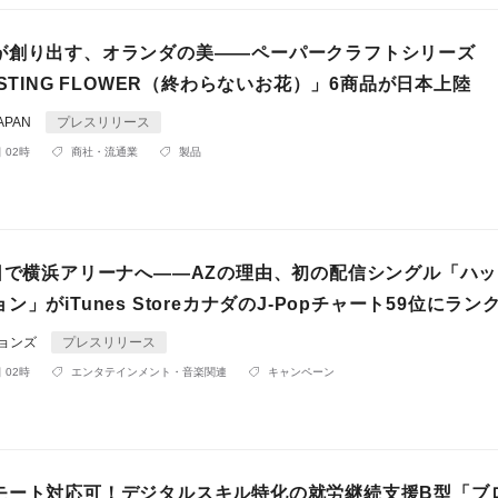
が創り出す、オランダの美――ペーパークラフトシリーズ
ASTING FLOWER（終わらないお花）」6商品が日本上陸
APAN
プレスリリース
 02時
商社・流通業
製品
0日で横浜アリーナへ――AZの理由、初の配信シングル「ハ
ン」がiTunes StoreカナダのJ-Popチャート59位にラン
ションズ
プレスリリース
 02時
エンタテインメント・音楽関連
キャンペーン
モート対応可！デジタルスキル特化の就労継続支援B型「ブ