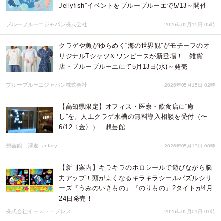
Jellyfish”イベントをブルーブルーエで5/13～開催
ブルーブルーエジャパン株式会社
2026年05月15日 05時
クラゲや魚がゆらめく“海の世界観”がモチーフのオ
リジナルTシャツ＆ワンピースが新登場！ 雑貨
店・ブルーブルーエにて5月13日(水)～発売
ブルーブルーエジャパン株式会社
2026年05月15日 02時
【高知県限定】オフィス・医療・飲食店に“癒
し”を。人工クラゲ水槽の無料導入相談を受付（〜
6/12〈金〉）｜想芸館
想芸館 浮遊Factory
2026年05月13日 00時
【新刊案内】キラキラのホロシールで遊びながら脳
力アップ！頭がよくなるキラキラシールパズルシリ
ーズ『うみのいきもの』『のりもの』2タイトが4月
24日発売！
株式会社イースト・プレス
2026年05月01日 01時