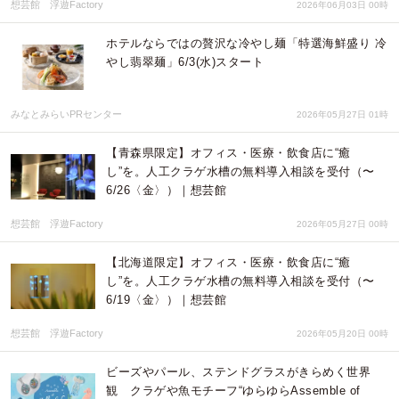
想芸館 浮遊Factory
2026年06月03日 00時
ホテルならではの贅沢な冷やし麺「特選海鮮盛り 冷
やし翡翠麺」6/3(水)スタート
みなとみらいPRセンター
2026年05月27日 01時
【青森県限定】オフィス・医療・飲食店に“癒
し”を。人工クラゲ水槽の無料導入相談を受付（〜
6/26〈金〉）｜想芸館
想芸館 浮遊Factory
2026年05月27日 00時
【北海道限定】オフィス・医療・飲食店に“癒
し”を。人工クラゲ水槽の無料導入相談を受付（〜
6/19〈金〉）｜想芸館
想芸館 浮遊Factory
2026年05月20日 00時
ビーズやパール、ステンドグラスがきらめく世界
観 クラゲや魚モチーフ“ゆらゆらAssemble of