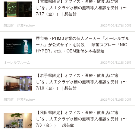
【宮城県限定】オフィス・医療・飲食店に“癒
し”を。人工クラゲ水槽の無料導入相談を受付（〜
7/17〈金〉）｜想芸館
想芸館 浮遊Factory
2026年06月17日 00時
堺市発・PHMB専業の個人メーカー「オーレルブル
ーム」が公式サイトを開設 ― 除菌スプレー「NIC
HYPER」の卸・OEM受付を本格開始
オーレルブルーム
2026年06月11日 01時
【岩手県限定】オフィス・医療・飲食店に“癒
し”を。人工クラゲ水槽の無料導入相談を受付（〜
7/10〈金〉）｜想芸館
想芸館 浮遊Factory
2026年06月10日 00時
【秋田県限定】オフィス・医療・飲食店に“癒
し”を。人工クラゲ水槽の無料導入相談を受付（〜
7/3〈金〉）｜想芸館