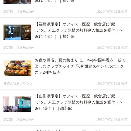
8/21〈金〉）｜想芸館
想芸館 浮遊Factory
2026年07月22日 00時
【福島県限定】オフィス・医療・飲食店に“癒
し”を。人工クラゲ水槽の無料導入相談を受付（〜
8/14〈金〉）｜想芸館
想芸館 浮遊Factory
2026年07月15日 02時
お盆や帰省、夏の集まりに。本格中国料理を一折で
楽しむクラブチャイナ「8月限定スペシャルボック
ス」2種を販売
株式会社あいプラン
2026年07月15日 01時
【山形県限定】オフィス・医療・飲食店に“癒
し”を。人工クラゲ水槽の無料導入相談を受付（〜
8/7〈金〉）｜想芸館
想芸館 浮遊Factory
2026年07月08日 00時